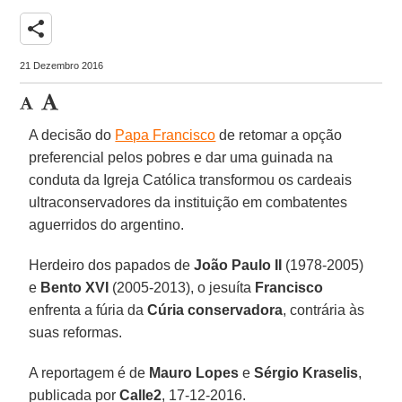
share
21 Dezembro 2016
A decisão do
Papa Francisco
de retomar a opção
preferencial pelos pobres e dar uma guinada na
conduta da Igreja Católica transformou os cardeais
ultraconservadores da instituição em combatentes
aguerridos do argentino.
Herdeiro dos papados de
João Paulo II
(1978-2005)
e
Bento XVI
(2005-2013), o jesuíta
Francisco
enfrenta a fúria da
Cúria conservadora
, contrária às
suas reformas.
A reportagem é de
Mauro Lopes
e
Sérgio Kraselis
,
publicada por
Calle2
, 17-12-2016.