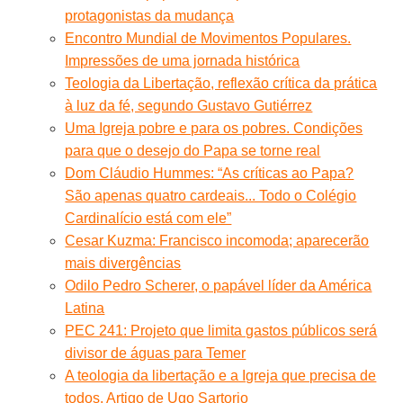
protagonistas da mudança
Encontro Mundial de Movimentos Populares.
Impressões de uma jornada histórica
Teologia da Libertação, reflexão crítica da prática
à luz da fé, segundo Gustavo Gutiérrez
Uma Igreja pobre e para os pobres. Condições
para que o desejo do Papa se torne real
Dom Cláudio Hummes: “As críticas ao Papa?
São apenas quatro cardeais... Todo o Colégio
Cardinalício está com ele”
Cesar Kuzma: Francisco incomoda; aparecerão
mais divergências
Odilo Pedro Scherer, o papável líder da América
Latina
PEC 241: Projeto que limita gastos públicos será
divisor de águas para Temer
A teologia da libertação e a Igreja que precisa de
todos. Artigo de Ugo Sartorio