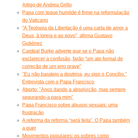
Artigo de Andrea Grillo
Papa com toque humilde é firme na reformulação
do Vaticano
“A Teologia da Libertação é uma carta de amor a
Deus, à Igreja e ao povo”, afirma Gustavo
Gutiérrez
Cardeal Burke adverte que se o Papa não
esclarecer a confusão, farão “um ato formal de
correção de um erro grave”
"Eu não barateio a doutrina, eu sigo o Concílio."
Entrevista com o Papa Francisco
Aborto: "Anos dando a absolvição, mas sempre
segurando-a para mim"
Papa Francisco sobre abusos sexuais: uma
frustração
A reforma da reforma “será feita”. O Papa também
a quer
Movimentos populares: os pobres como