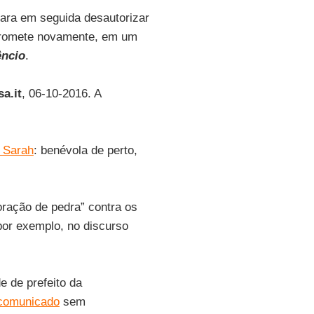
ara em seguida desautorizar
romete novamente, em um
êncio
.
a.it
, 06-10-2016. A
 Sarah
: benévola de perto,
ração de pedra” contra os
or exemplo, no discurso
 de prefeito da
comunicado
sem