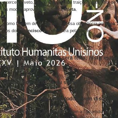
exerceu o veto, nesse comunicado traiçoeiro de julho, de
os modos aprovado em
Santa Marta
.
Como homem de fé,
Sarah
professa obediência ao
Papa
.
dos dois
Francisco
que encontra pela frente.
------
“A reforma da reforma será feita; nisto está o
Robert Sarah
Extraído de La force du silence, Fayard, 2016
“O corpo de Jesus para todos, sem discernim
Atualmente, alguns presbíteros tratam a Eucaristia com u