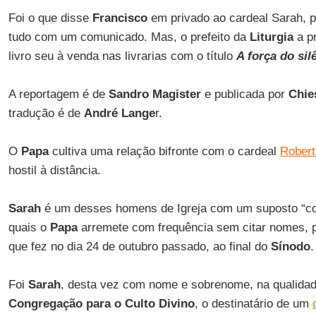
Foi o que disse
Francisco
em privado ao cardeal Sarah, p
tudo com um comunicado. Mas, o prefeito da
Liturgia
a p
livro seu à venda nas livrarias com o título
A força do sil
A reportagem é de
Sandro Magister
e publicada por
Chies
tradução é de
André Lange
r.
O
Papa
cultiva uma relação bifronte com o cardeal
Robert
hostil à distância.
Sarah
é um desses homens de Igreja com um suposto “co
quais o
Papa
arremete com frequência sem citar nomes, p
que fez no dia 24 de outubro passado, ao final do
Sínodo
.
Foi
Sarah
, desta vez com nome e sobrenome, na qualidade
Congregação para o Culto Divino
, o destinatário de um