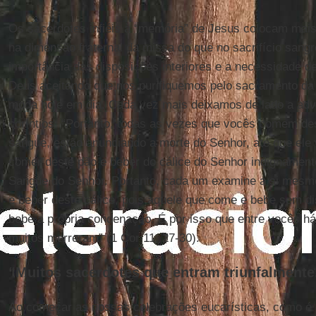
Os sacerdotes infiéis à “memória” de Jesus colocam mais
na dimensão fraternal da missa do que no sacrifício sangr
importância das disposições interiores e a necessidade d
Deus aceitando que nos purifiquemos pelo sacramento da
moda hoje em dia. Cada vez mais deixamos de lado a adv
coríntios: “Portanto, todas as vezes que vocês comem d
sangue, estão anunciando a morte do Senhor, até que ele
comer deste pão e beber do cálice do Senhor indignament
Sangue do Senhor. Portanto, cada um examine a si mesm
e beber deste cálice, pois aquele que come e bebe sem di
bebe a própria condenação. É por isso que entre vocês há
muitos morreram” (1 Cor 11, 27-30).
“Muitos sacerdotes que entram triunfalmente..
Ao começar as nossas celebrações eucarísticas, como é p