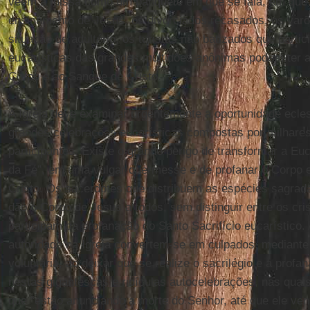
veem a missa como um banquete em que se fala, em que o
ensinamento de Jesus, os divorciados recasados, os var
situação de adultério, os turistas não batizados que part
eucarísticas das grandes multidões anônimas podem ter a
Corpo e ao Sangue de Cristo.
A Igreja deve examinar urgentemente a oportunidade ecles
grandes celebrações eucarísticas compostas por milhares
participantes. Existe o grande perigo de transformar a Euc
da Fé”, em uma vulgar quermesse e de profanar o Corpo 
Cristo. Os sacerdotes que distribuem as espécies sagra
dão o Corpo de Jesus a todos, sem distinguir entre os cri
participam da profanação do Santo Sacrifício eucarístico
autoridade na Igreja convertem-se em culpados, mediant
voluntária, ao deixar que se realize o sacrilégio e a prof
nestas gigantescas e ridículas autocelebrações, nas qua
que “estão anunciando a morte do Senhor, até que ele venh