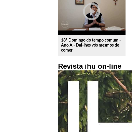
play_circle_outline
18º Domingo do tempo comum -
Ano A - Dai-lhes vós mesmos de
comer
Revista ihu on-line