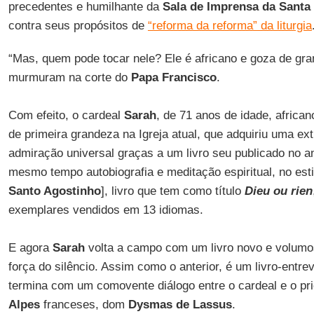
precedentes e humilhante da
Sala de Imprensa da Santa
contra seus propósitos de
“reforma da reforma” da liturgia
“Mas, quem pode tocar nele? Ele é africano e goza de gra
murmuram na corte do
Papa Francisco
.
Com efeito, o cardeal
Sarah
, de 71 anos de idade, africa
de primeira grandeza na Igreja atual, que adquiriu uma ext
admiração universal graças a um livro seu publicado no a
mesmo tempo autobiografia e meditação espiritual, no est
Santo Agostinho
], livro que tem como título
Dieu ou rien
exemplares vendidos em 13 idiomas.
E agora
Sarah
volta a campo com um livro novo e volum
força do silêncio. Assim como o anterior, é um livro-entr
termina com um comovente diálogo entre o cardeal e o pr
Alpes
franceses, dom
Dysmas de Lassus
.