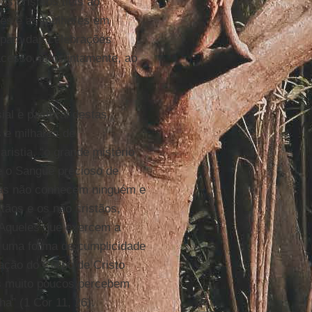
s cristãos fiéis ao
ões e as mulheres em
icipam das celebrações
cesso, indistintamente, ao
ial e pastoral destas
 e milhares de
aristia, “o grande mistério
e o Sangue precioso de
das não conhecem ninguém e
stãos e os não cristãos,
. Aqueles que exercem a
e uma forma de cumplicidade
anação do Corpo de Cristo
is muito poucos percebem
a” (1 Cor 11, 26).