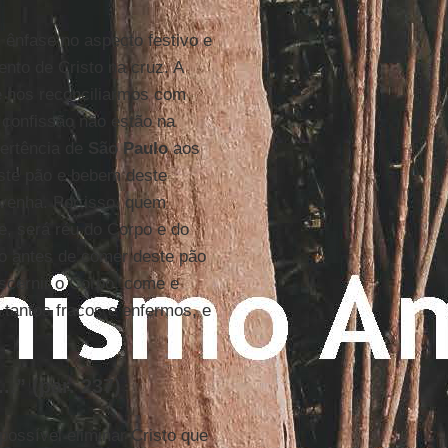
 ênfase no aspecto festivo e
ento de Cristo na cruz. A
e nos reconciliarmos com
 confissão não estão na
ertência de
São Paulo
aos
este pão e bebem deste
 venha. Por isso, quem
e, será réu do Corpo e do
o antes de comer deste pão
scernir o Corpo, come e
 tantos fracos e enfermos, e
.” (par. 237)
ossível eliminar Cristo que