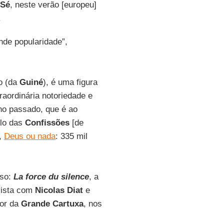
 Sé
, neste verão [europeu]
.
nde popularidade”,
no (da
Guiné
), é uma figura
raordinária notoriedade e
no passado, que é ao
ilo das
Confissões
[de
,
Deus ou nada
: 335 mil
oso:
La force du silence
, a
evista com
Nicolas Diat
e
ior da
Grande Cartuxa
, nos