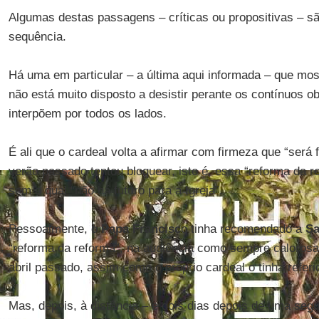
Algumas destas passagens – críticas ou propositivas – s
sequência.
Há uma em particular – a última aqui informada – que mo
não está muito disposto a desistir perante os contínuos o
interpõem por todos os lados.
É ali que o cardeal volta a afirmar com firmeza que “será
verão passado tentou bloquear, isto é, essa “reforma da r
sem a qual “não há futuro para a Igreja”.
Pessoalmente, o
Papa Francisc
o tinha recomendado a
Sa
“reforma da reforma”, na audiência como sempre calorosa
abril passado, assim como o próprio cardeal o tinha refer
Mas, depois, à distância – e dois dias depois de uma seg