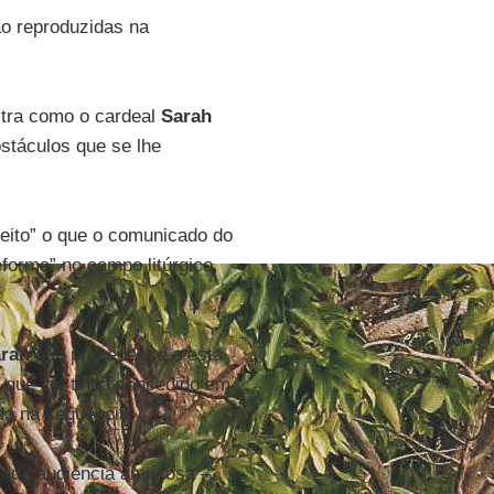
ão reproduzidas na
stra como o cardeal
Sarah
bstáculos que se lhe
 feito” o que o comunicado do
eforma” no campo litúrgico,
rah
que procedesse a esta
 que lhe tinha concedido em
ido na sequência.
unda audiência amistosa –,