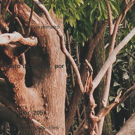
 fonte anônima, mas de todos
 Ou, ao menos, ao primeiro
 futuro da Igreja”, por
ento” (par. 205)
m desprezo absoluto. Eles