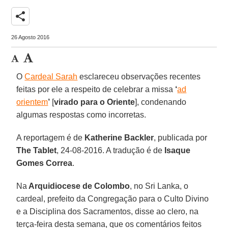
share
26 Agosto 2016
O
Cardeal Sarah
esclareceu observações recentes
feitas por ele a respeito de celebrar a missa
‘
ad
orientem
’
[
virado para o Oriente
], condenando
algumas respostas como incorretas.
A reportagem é de
Katherine Backler
, publicada por
The Tablet
, 24-08-2016. A tradução é de
Isaque
Gomes Correa
.
Na
Arquidiocese de Colombo
, no Sri Lanka, o
cardeal, prefeito da Congregação para o Culto Divino
e a Disciplina dos Sacramentos, disse ao clero, na
terça-feira desta semana, que os comentários feitos