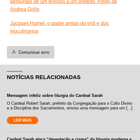
perguntas de um teólogo a um prefeito. Artigo de
Andrea Grillo
Jacques Hamel, o padre amigo do imã e dos
muçulmanos
⚠️
Comunicar erro
NOTÍCIAS RELACIONADAS
Mensagem infeliz sobre liturgia do Cardeal Sarah
O Cardeal Robert Sarah, prefeito da Congregação para o Culto Divino
e a Disciplina dos Sacramentos, enviou uma mensagem para um [...]
LER MAIS
Cardeal Sarah ataca “devastação e cisma” da liturgia moderna e