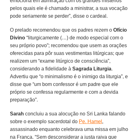
emociona em admiração com os grandes mistérios
pelos quais ele é chamado a ministrar, a sua vocação
pode seriamente se perder”, disse o cardeal.
O prelado recomendou que os padres rezem o
Ofício
Divino
“liturgicamente (…) de modo especial com o
seu próprio povo”; recomendou que usem as orações
oferecidas para pôr suas vestimentas litúrgicas; que
realizem um “exame litúrgico de consciência”,
considerando a fidelidade à
Sagrada Liturgia
.
Advertiu que “o minimalismo é o inimigo da liturgia”, e
disse que “um bom confessor é um padre que ele
próprio se confessa regularmente e com a devida
preparação”.
Sarah
concluiu a sua alocução no Sri Lanka falando
sobre o exemplo sacerdotal do
Pe. Hamel
,
assassinado enquanto celebrava uma missa em julho
na França. “Sem desconsiderar a justa raiva que