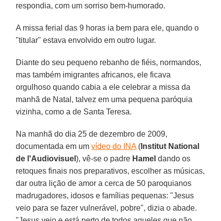
respondia, com um sorriso bem-humorado.
A missa ferial das 9 horas ia bem para ele, quando o
"titular" estava envolvido em outro lugar.
Diante do seu pequeno rebanho de fiéis, normandos,
mas também imigrantes africanos, ele ficava
orgulhoso quando cabia a ele celebrar a missa da
manhã de Natal, talvez em uma pequena paróquia
vizinha, como a de Santa Teresa.
Na manhã do dia 25 de dezembro de 2009,
documentada em um
vídeo do INA
(
Institut National
de l'Audiovisuel
), vê-se o padre
Hamel
dando os
retoques finais nos preparativos, escolher as músicas,
dar outra lição de amor a cerca de 50 paroquianos
madrugadores, idosos e famílias pequenas: "Jesus
veio para se fazer vulnerável, pobre", dizia o abade.
"Jesus veio e está perto de todos aqueles que não