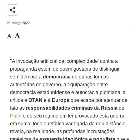
share
21 Março 2022
"A invocação artificial da 'complexidade' contra a
propaganda estéril de quem gostaria de distinguir
sem demora a
democracia
de outras formas
autoritárias de governo, a equiparação entre
democracia estadunidense e autocracia putiniana, a
crítica à
OTAN
e à
Europa
que acaba por atenuar de
fato as
responsabilidades criminais
da
Rússia
de
Putin
e de seu regime em ter provocado esta guerra,
em suma, toda a retórica variegada da equidistância
revela, na realidade, as profundas incrustações
mnésicas da
esquerda ideológica e populista
que a