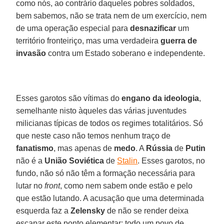
como nós, ao contrário daqueles pobres soldados,
bem sabemos, não se trata nem de um exercício, nem
de uma operação especial para
desnazificar
um
território fronteiriço, mas uma verdadeira
guerra de
invasão
contra um Estado soberano e independente.
Esses garotos são vítimas do
engano da ideologia
,
semelhante nisto àqueles das várias juventudes
milicianas típicas de todos os regimes totalitários. Só
que neste caso não temos nenhum traço de
fanatismo
, mas apenas de
medo
. A
Rússia
de
Putin
não é a
União Soviética
de
Stalin
. Esses garotos, no
fundo, não só não têm a formação necessária para
lutar no
front
, como nem sabem onde estão e pelo
que estão lutando. A acusação que uma determinada
esquerda faz a
Zelensky
de não se render deixa
escapar este ponto elementar: todo um povo de