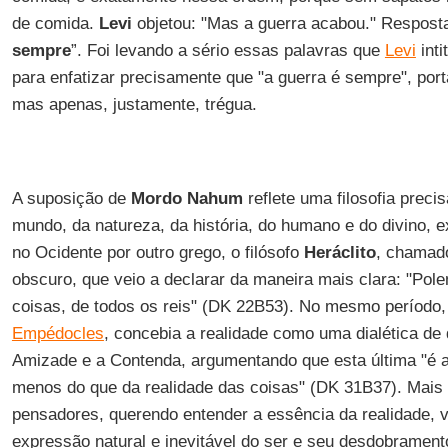
de comida.
Levi
objetou: "Mas a guerra acabou." Resposta
sempre
”. Foi levando a sério essas palavras que
Levi
inti
para enfatizar precisamente que "a guerra é sempre", port
mas apenas, justamente, trégua.
A suposição de
Mordo Nahum
reflete uma filosofia preci
mundo, da natureza, da história, do humano e do divino, ex
no Ocidente por outro grego, o filósofo
Heráclito
, chamado
obscuro, que veio a declarar da maneira mais clara: "Pole
coisas, de todos os reis" (DK 22B53). No mesmo período
Empédocles
, concebia a realidade como uma dialética de 
Amizade e a Contenda, argumentando que esta última "é 
menos do que da realidade das coisas" (DK 31B37). Mais 
pensadores, querendo entender a essência da realidade, 
expressão natural e inevitável do ser e seu desdobrament