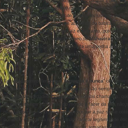
fundador do jainismo, religião no centro da qual está a
não
(
ahimsa
), uma disposição que os jainistas observam esc
abstendo-se de qualquer tipo de guerra, inclusive a defe
carne e peixe, mas também se abstendo de batatas, cenou
vegetal que seja tubérculo ou raiz e, portanto, potencialm
Também o Buda, um contemporâneo de
Mahavira
e em boa
jainista, fez da não-violência absoluta uma pedra angular
guerra, incluindo a
guerra defensiva
.
Tal abordagem defende que "
a guerra é nunca
" obviament
há guerras, mas no sentido de que elas são sempre e em 
absoluta da verdadeira lógica a que somos chamados, que 
de quem abraça esta visão do mundo é fazer da paz não só
mas também o meio para a obter, porque a paz só se obté
portanto, negada da maneira mais radical legitimidade étic
incluindo a guerra defensiva. As forças armadas e as a