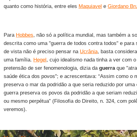
quanto como história, entre eles
Maquiavel
e
Giordano Br
Para
Hobbes
, não só a política mundial, mas também a so
descrita como uma "guerra de todos contra todos" e para s
de vista não é preciso pensar na
Ucrânia
, basta conside
uma família.
Hegel
, cujo idealismo nada tinha a ver com 
pretensão de ser fenomenologia, dizia da
guerra
que "atr
saúde ética dos povos"; e acrescentava: “Assim como o 
preserva o mar da podridão a que seria reduzido por uma 
guerra preserva os povos da podridão a que seriam reduz
ou mesmo perpétua” (Filosofia do Direito, n. 324, com po
veremos).