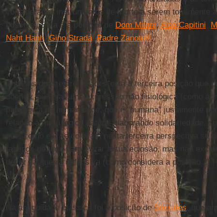
consideradas instrumentos de morte a serem totalmente a
possível. Esta é a posição de
Dom Milani
,
Aldo Capitini
,
M
Naht Hanh
,
Gino Strada
,
Padre Zanotelli
.
Entre as duas extremidades está a terceira posição que 
doença, ou seja, uma expressão não fisiológica (como acr
patológica da humanidade, que é "humana" justamente por
relação à mera lógica natural elaborando solidariedade, c
que, como eu, se colocam nesta terceira perspectiva se d
fazendo de tudo para evitar a sua eclosão, mas não exclu
dever da guerra defensiva (como considera a posição 2).
Na antiguidade clássica foi a posição de
Sócrates
, que a