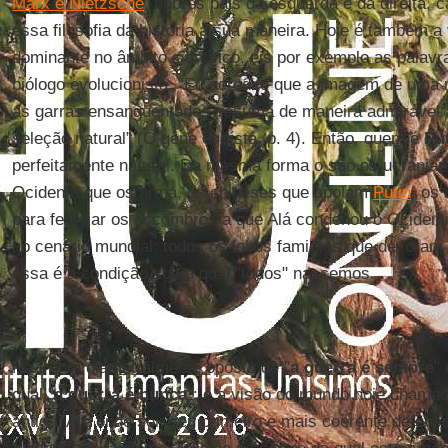
Marx e Nietzsche
, nobres pais da esquerda e da direita,
essa filosofia da história à sua maneira. Hoje é também a
dominante no âmbito científico, eis por exemplo as palav
biólogo evolucionista: "Eu acredito que a imagem de uma 
as garras ensanguentados’ resuma de maneira admirável
seleção natural” (O gene egoísta, p. 4). Então, quem é
Pu
perfeitamente natural. Da mesma forma o são os ucrania
Ocidente que os arma, os chineses que apoiam
Putin
, os
para festejar os escombros a que Alá condenou o Ocidente
no cenário mundial: todos os lobos famintos que devoram
essa é a condição sob a qual "todos" nascemos.
Na frente diametralmente oposta de "
a guerra é sempre
"
qual "
a guerra é nunca
": é a visão do mundo hoje chamad
antiga. Até onde sei, seu primeiro e mais coerente defenso