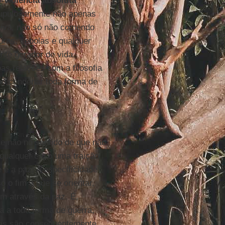
-violência absoluta
rupulosamente não apenas
nsiva, não só não comendo
ras, cebolas e qualquer
ente gerador de vida.
s relações com a filosofia
 ao condenar toda forma de
e não no sentido de que não
qualquer caso uma traição
é a paz. A especificidade
 o fim a que se orientar,
m através da paz. É,
a a toda forma de guerra,
rmas são consequentemente