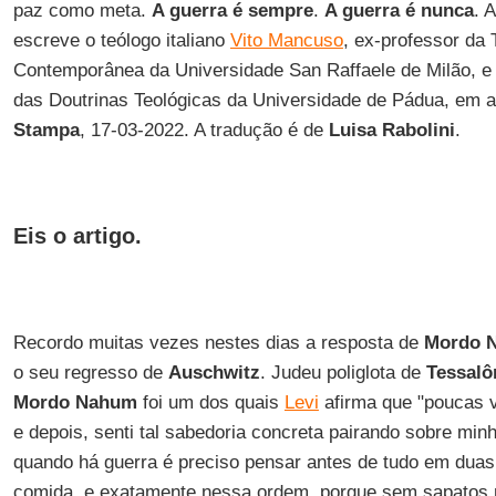
paz como meta.
A guerra é sempre
.
A guerra é nunca
. 
escreve o teólogo italiano
Vito Mancuso
, ex-professor da
Contemporânea da Universidade San Raffaele de Milão, e 
das Doutrinas Teológicas da Universidade de Pádua, em a
Stampa
, 17-03-2022. A tradução é de
Luisa Rabolini
.
Eis o artigo.
Recordo muitas vezes nestes dias a resposta de
Mordo 
o seu regresso de
Auschwitz
. Judeu poliglota de
Tessalô
Mordo Nahum
foi um dos quais
Levi
afirma que "poucas 
e depois, senti tal sabedoria concreta pairando sobre min
quando há guerra é preciso pensar antes de tudo em duas
comida, e exatamente nessa ordem, porque sem sapatos 