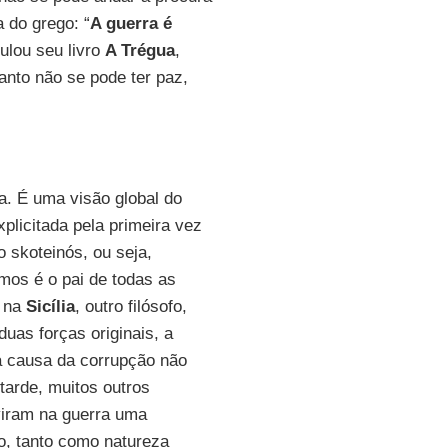
 do grego: “
A guerra é
tulou seu livro
A Trégua
,
anto não se pode ter paz,
sa. É uma visão global do
plicitada pela primeira vez
 skoteinós, ou seja,
mos é o pai de todas as
, na
Sicília
, outro filósofo,
duas forças originais, a
a causa da corrupção não
tarde, muitos outros
viram na guerra uma
o, tanto como natureza