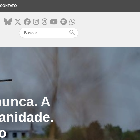
CONTATO
search
nunca. A
anidade.
o