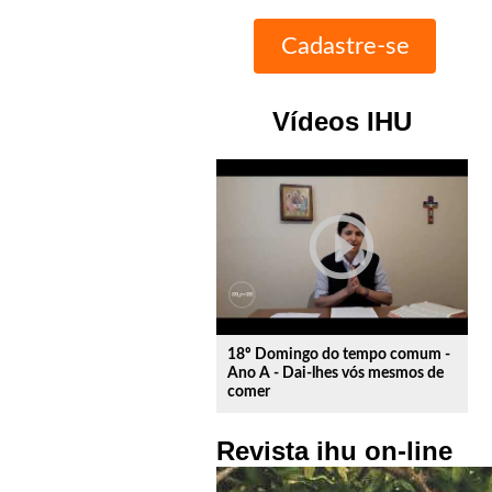
Vídeos IHU
play_circle_outline
18º Domingo do tempo comum -
Ano A - Dai-lhes vós mesmos de
comer
Revista ihu on-line