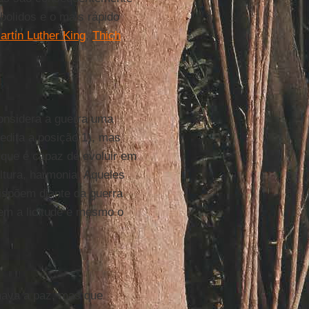
bolidos e o mais rápido
artin Luther King
,
Thich
considera a guerra uma
edita a posição 1), mas
que é capaz de evoluir em
ultura, harmonia. Aqueles
ispõem diante da guerra
em a licitude e mesmo o
mava a paz, mas que