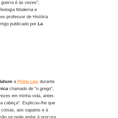
A guerra é às vezes",
 Teologia Moderna e
ex-professor de História
rtigo publicado por
La
Nahum
a
Primo Levi
durante
nica
chamado de "o grego",
vezes em minha vida, antes
ha cabeça". Explicou-lhe que
 coisas, aos sapatos e à
não se pode andar à procura