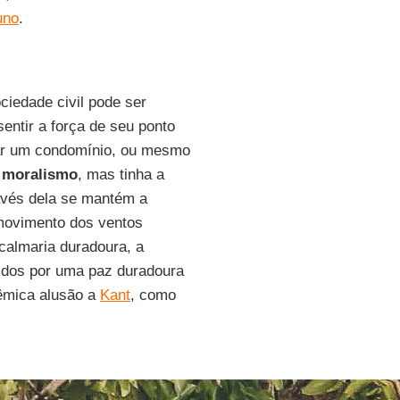
uno
.
ciedade civil pode ser
entir a força de seu ponto
rar um condomínio, ou mesmo
o
moralismo
, mas tinha a
avés dela se mantém a
movimento dos ventos
calmaria duradoura, a
idos por uma paz duradoura
lêmica alusão a
Kant
, como