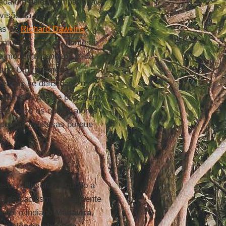
 cada um deles compartilhava
 visão da natureza
ras de
Richard Dawkins
,
natureza ‘com os dentes e
 a moderna concepção da
tin
? Um fenômeno
nos que se defendem, o
 islâmicos que se preparam
 e todos os outros atores
 presas indefesas porque
 está a filosofia segundo a
a de pacifismo, igualmente
r foi o indiano
Mahavira
,