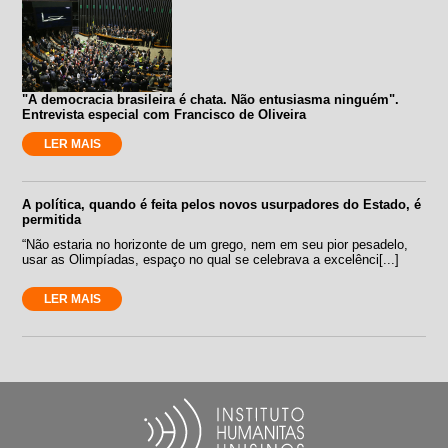
"A democracia brasileira é chata. Não entusiasma ninguém".
Entrevista especial com Francisco de Oliveira
LER MAIS
A política, quando é feita pelos novos usurpadores do Estado, é
permitida
“Não estaria no horizonte de um grego, nem em seu pior pesadelo,
usar as Olimpíadas, espaço no qual se celebrava a excelênci[...]
LER MAIS