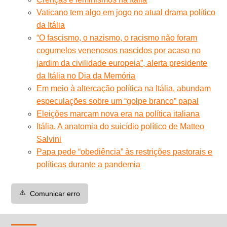
Vaticano tem algo em jogo no atual drama político
da Itália
“O fascismo, o nazismo, o racismo não foram
cogumelos venenosos nascidos por acaso no
jardim da civilidade europeia”, alerta presidente
da Itália no Dia da Memória
Em meio à altercação política na Itália, abundam
especulações sobre um “golpe branco” papal
Eleições marcam nova era na política italiana
Itália. A anatomia do suicídio político de Matteo
Salvini
Papa pede “obediência” às restrições pastorais e
políticas durante a pandemia
⚠️
Comunicar erro