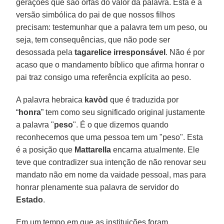
gerações que são órfãs do valor da palavra. Esta é a
versão simbólica do pai de que nossos filhos
precisam: testemunhar que a palavra tem um peso, ou
seja, tem consequências, que não pode ser
desossada pela
tagarelice
irresponsável
. Não é por
acaso que o mandamento bíblico que afirma honrar o
pai traz consigo uma referência explícita ao peso.
A palavra hebraica
kavòd
que é traduzida por
“
honra
” tem como seu significado original justamente
a palavra "
peso
". É o que dizemos quando
reconhecemos que uma pessoa tem um "peso". Esta
é a posição que
Mattarella
encarna atualmente. Ele
teve que contradizer sua intenção de não renovar seu
mandato não em nome da vaidade pessoal, mas para
honrar plenamente sua palavra de servidor do
Estado
.
Em um tempo em que as instituições foram