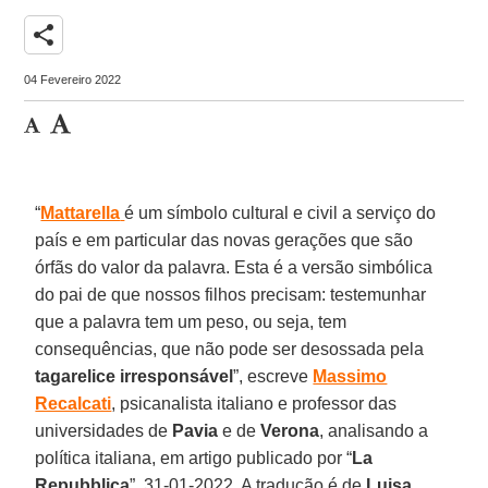
share
04 Fevereiro 2022
“
Mattarella
é um símbolo cultural e civil a serviço do
país e em particular das novas gerações que são
órfãs do valor da palavra. Esta é a versão simbólica
do pai de que nossos filhos precisam: testemunhar
que a palavra tem um peso, ou seja, tem
consequências, que não pode ser desossada pela
tagarelice
irresponsável
”, escreve
Massimo
Recalcati
, psicanalista italiano e professor das
universidades de
Pavia
e de
Verona
, analisando a
política italiana, em artigo publicado por “
La
Repubblica
”, 31-01-2022. A tradução é de
Luisa