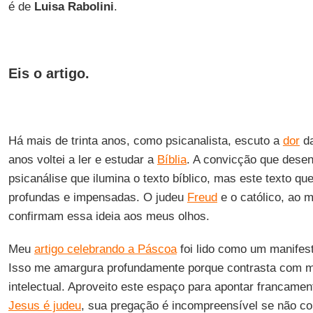
é de
Luisa Rabolini
.
Eis o artigo.
Há mais de trinta anos, como psicanalista, escuto a
dor
da
anos voltei a ler e estudar a
Bíblia
. A convicção que desen
psicanálise que ilumina o texto bíblico, mas este texto qu
profundas e impensadas. O judeu
Freud
e o católico, ao 
confirmam essa ideia aos meus olhos.
Meu
artigo celebrando a Páscoa
foi lido como um manifest
Isso me amargura profundamente porque contrasta com 
intelectual. Aproveito este espaço para apontar francam
Jesus é judeu
, sua pregação é incompreensível se não c