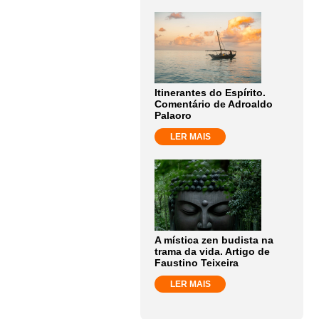
Itinerantes do Espírito.
Comentário de Adroaldo
Palaoro
LER MAIS
A mística zen budista na
trama da vida. Artigo de
Faustino Teixeira
LER MAIS