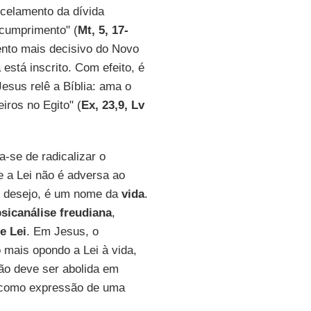
celamento da dívida
 cumprimento" (
Mt, 5, 17-
nto mais decisivo do Novo
á está inscrito. Com efeito, é
Jesus relê a Bíblia: ama o
iros no Egito" (
Ex, 23,9, Lv
a-se de radicalizar o
e a Lei não é adversa ao
do desejo, é um nome da
vida
.
sicanálise freudiana
,
e Lei
. Em Jesus, o
o mais opondo a Lei à vida,
não deve ser abolida em
omo expressão de uma