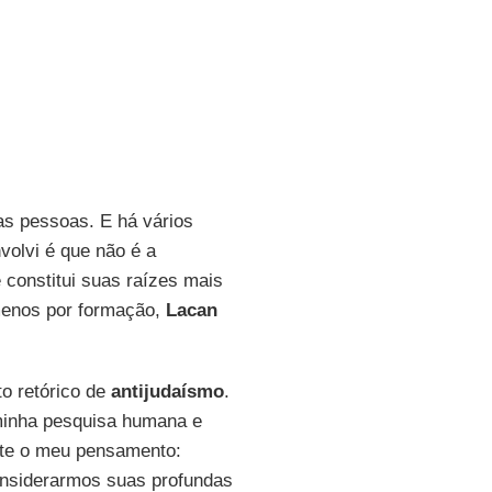
s pessoas. E há vários
volvi é que não é a
e constitui suas raízes mais
menos por formação,
Lacan
o retórico de
antijudaísmo
.
minha pesquisa humana e
ente o meu pensamento:
onsiderarmos suas profundas