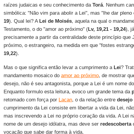
raízes judaicas e seu conhecimento da
Torá
. Nenhum can
simbólica: "Não vim para abolir a Lei", mas "lhe dar pleno
19
). Qual lei? A
Lei de Moisés
, aquela na qual o mandame
Testamento, o do "amor ao próximo" (
Lv, 19,21 - 19,24
), j
precisamente a partir da centralidade deste princípio que 
próximo, o estrangeiro, na medida em que "fostes estrange
19,22
).
Mas o que significa então levar a cumprimento a
Lei
? Trat
mandamento mosaico do
amor ao próximo
, de mostrar qu
desejo, não é seu antagonista, porque a Lei é um nome 
Enquanto formulo esta leitura, evoco um grande tema da
p
retomado com força por
Lacan
, o da relação entre
desejo 
cumprimento da Lei consiste em libertar a vida da Lei, nã
mas inscrevendo a Lei no próprio coração da vida. A Lei 
nome de um desejo idólatra, mas deve ser
redescoberta
c
vocação que sabe dar forma à vida.