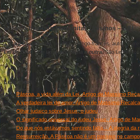
Nota do Instituto Humanitas Unisinos – IHU
1.
Paul Beauchamp
, jesuíta, teólogo francês, autor, entr
Lei de Deus - De uma montanha a outra
, São Leopoldo: 
Leia mais
Páscoa, a vida além da Lei. Artigo de Massimo Recal
A verdadeira lei do amor. Artigo de Massimo Recalca
Olhar judaico sobre Jesus, o judeu
O significado universal do judeu Jesus. Artigo de M
Do que nós estávamos sentindo falta... A alegria da 
Ressurreição. A Páscoa não é um passeio no campo