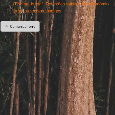
“Escuta, Israel”. Reflexões sobre o Deuteronômio
Amai os vossos inimigos
⚠️
Comunicar erro