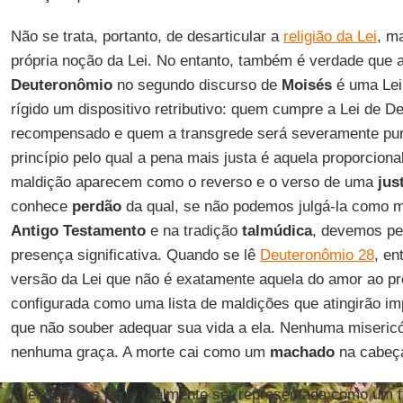
Não se trata, portanto, de desarticular a
religião da Lei
, m
própria noção da Lei. No entanto, também é verdade que a
Deuteronômio
no segundo discurso de
Moisés
é uma Lei
rígido um dispositivo retributivo: quem cumpre a Lei de 
recompensado e quem a transgrede será severamente pu
princípio pelo qual a pena mais justa é aquela proporcion
maldição aparecem como o reverso e o verso de uma
jus
conhece
perdão
da qual, se não podemos julgá-la como m
Antigo Testamento
e na tradição
talmúdica
, devemos pe
presença significativa. Quando se lê
Deuteronômio 28
, e
versão da Lei que não é exatamente aquela do amor ao pró
configurada como uma lista de maldições que atingirão i
que não souber adequar sua vida a ela. Nenhuma miseric
nenhuma graça. A morte cai como um
machado
na cabeça
A lei de Deus pode realmente ser representada como um f