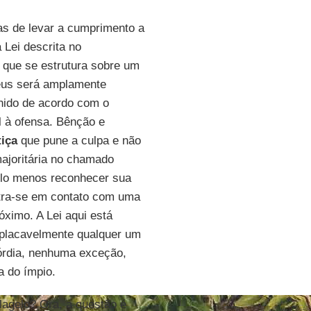
as de levar a cumprimento a
 Lei descrita no
 que se estrutura sobre um
Deus será amplamente
nido de acordo com o
al à ofensa. Bênção e
tiça
que pune a culpa e não
ajoritária no chamado
lo menos reconhecer sua
ntra-se em contato com uma
ximo. A Lei aqui está
mplacavelmente qualquer um
órdia, nenhuma exceção,
 do ímpio.
lagelo? Ora, a questão é