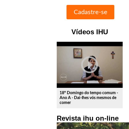
Vídeos IHU
play_circle_outline
18º Domingo do tempo comum -
Ano A - Dai-lhes vós mesmos de
comer
Revista ihu on-line