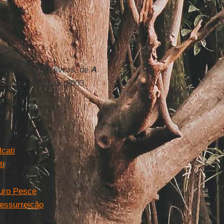
e muitos outros livros, de
A
Editora Unisinos, 2003.
cati
ti
auro Pesce
ressurreição