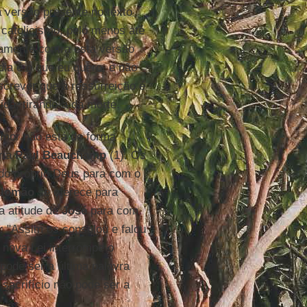
 versão presente no texto
catolicismo, pelo menos até
samente contra esta versão
dia é o que eu quero, e não
screver que a ressurreição é
ida, tirando-a da morte.
amor não está de forma
ria
Paul Beauchamp
(1). Os
do próprio Deus para com o
alomão
se oferece para
a atitude de
José
para com
 "Assim os consolou e falou
 nova Lei interrompe o
pode ser a última palavra
 sacrifício não pode ser a