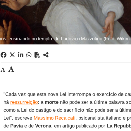
nos, ensinando no templo, de Ludovico Mazzolino (Foto: Wik
"Cada vez que esta nova Lei interrompe o exercício de cas
há
ressurreição
: a
morte
não pode ser a última palavra so
como a Lei do castigo e do sacrifício não pode ser a últim
Lei", escreve
Massimo Recalcati
, psicanalista italiano e
de
Pavia
e de
Verona
, em artigo publicado por
La Repubb