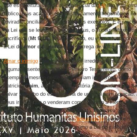
que essa leitura sacrificial-penitencial da
Lei
não é só uma
bíblico, mas acabou sendo historicamente hegemônica no 
a virada conciliar. Haveria inúmeros exemplos. E é preci
da Lei que se levanta a voz de Jesus, o Judeu: "Misericór
sacrifício" (
Mt 9,13
). Nesse sentido, eu estava tentando e
a Lei do
amor
e do
perdão
que entrega de volta a vida à v
Amar o inimigo
assume esse valor irredutível, mas esse 
alguma ausente no texto do Primeiro Testamento, como di
exemplos, mesmo neste caso, seriam inúmeros. A
pietas
fratricida
Caim
, a mãe que na história da espada do rei
S
salvar seu filho do estratagema de uma Lei sem coração, 
seus irmãos que o venderam como escravo a mercadores:
segundo o coração deles" (
Gn, 50-21
). Cada vez que esta
exercício de castigo da Lei, há
ressurreição
: a
morte
não 
sobre o sentido da vida, assim como a Lei do castigo e do
última palavra sobre o sentido da Lei.