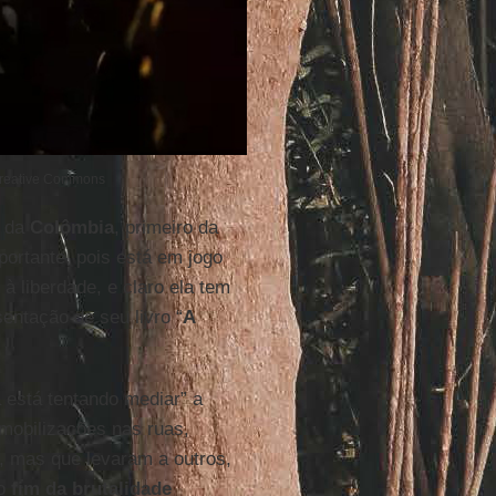
 Creative Commons
o da
Colômbia
, primeiro da
ortante, pois está em jogo
 liberdade, e claro ela tem
sentação de seu livro “
A
 está tentando mediar” a
obilizações nas ruas,
, mas que levaram a outros,
o
fim da brutalidade