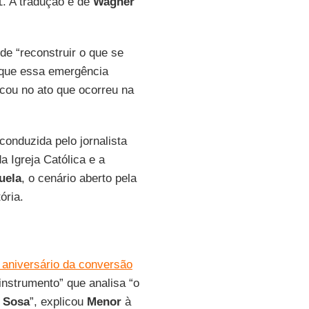
1. A tradução é de
Wagner
e “reconstruir o que se
s que essa emergência
icou no ato que ocorreu na
conduzida pelo jornalista
a Igreja Católica e a
uela
, o cenário aberto pela
ória.
 aniversário da conversão
-instrumento” que analisa “o
e Sosa
”, explicou
Menor
à