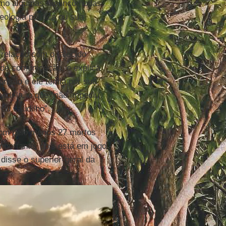
esmo algumas tão incômodas
ologia política ou sua
 relação com o falecido
 de comunicação, e explica
prisão e ele temia por sua
pedi-la, o que “não impediu
ou caudilho”.
com pelo menos 27 mortos
portante, pois está em jogo
disse o superior-geral da