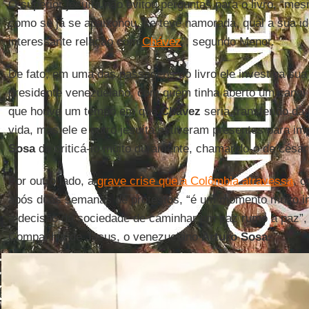
O superior jesuíta não evitou perguntas para o livro, “m
como se já se apaixonou, se teve namorada, qual a sua ide
interessante relação com
Chávez
”, segundo Menor.
De fato, em uma das passagens do livro ele investiga sua
presidente venezuelano, com quem tinha aberto um canal
que houve um tempo em que
Chávez
seria transferido da 
vida, mas ele e outro jesuíta estiveram presentes para im
Sosa
de criticá-lo muito duramente, chamando-o de césar 
Por outro lado, a
grave crise que a Colômbia atravessa
, 
após duas semanas de protestos, “é um momento muito im
a decisão da sociedade de caminhar em paz rumo a paz”, 
Companhia de Jesus, o venezuelano
Arturo Sosa
.