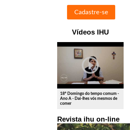
Vídeos IHU
play_circle_outline
18º Domingo do tempo comum -
Ano A - Dai-lhes vós mesmos de
comer
Revista ihu on-line