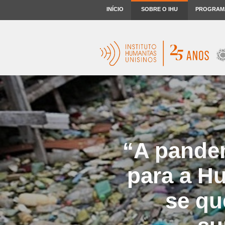
INÍCIO
SOBRE O IHU
PROGRAM
“A pande
para a H
se qu