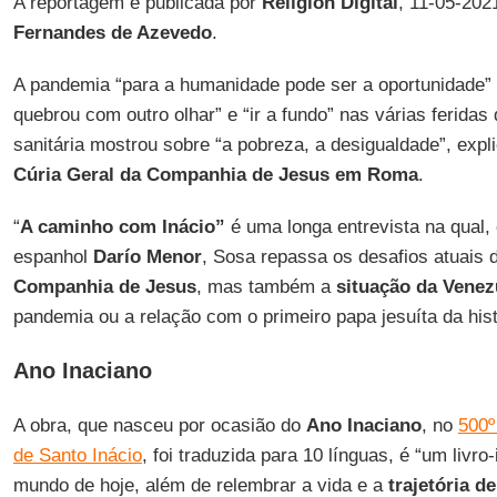
A reportagem é publicada por
Religión Digital
, 11-05-202
Fernandes de Azevedo
.
A pandemia “para a humanidade pode ser a oportunidade” d
quebrou com outro olhar” e “ir a fundo” nas várias ferida
sanitária mostrou sobre “a pobreza, a desigualdade”, expl
Cúria Geral da Companhia de Jesus em Roma
.
“
A caminho com Inácio”
é uma longa entrevista na qual, 
espanhol
Darío Menor
, Sosa repassa os desafios atuais d
Companhia de Jesus
, mas também a
situação da Venez
pandemia ou a relação com o primeiro papa jesuíta da hist
Ano Inaciano
A obra, que nasceu por ocasião do
Ano Inaciano
, no
500º
de Santo Inácio
, foi traduzida para 10 línguas, é “um livro
mundo de hoje, além de relembrar a vida e a
trajetória d