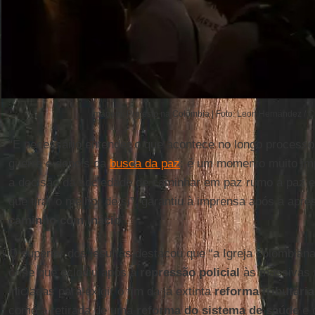
Imagem: Protesto na Colômbia | Foto: Leon Hernández /
“É necessário entender o que acontece no longo process
guerra e depois da
busca da paz
: é um momento muito imp
a decisão da sociedade de caminhar em paz rumo a paz e à
que tirar o melhor de si”, garantiu à imprensa após a apre
caminho com Inácio
”.
O superior dos jesuítas destacou que “a Igreja colombiana
crise que eclodiu após a
repressão policial
às massivas m
iniciadas para exigir o fim da já extinta
reforma tributária
como a retirada de uma
reforma do sistema de saúde
e 