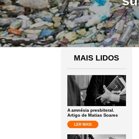
su
MAIS LIDOS
A amnésia presbiteral.
Artigo de Matias Soares
LER MAIS