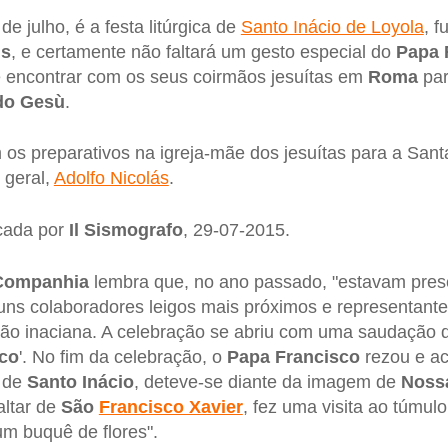
de julho, é a festa litúrgica de
Santo Inácio de Loyola
, 
us
, e certamente não faltará um gesto especial do
Papa 
e encontrar com os seus coirmãos jesuítas em
Roma
par
 do Gesù
.
 os preparativos na igreja-mãe dos jesuítas para a San
 geral,
Adolfo Nicolás
.
icada por
Il Sismografo
, 29-07-2015.
Companhia
lembra que, no ano passado, "estavam pres
guns colaboradores leigos mais próximos e representan
ção inaciana. A celebração se abriu com uma saudação 
co
'. No fim da celebração, o
Papa Francisco
rezou e a
r de
Santo Inácio
, deteve-se diante da imagem de
Noss
altar de
São
Francisco Xavier
, fez uma visita ao túmul
um buquê de flores".