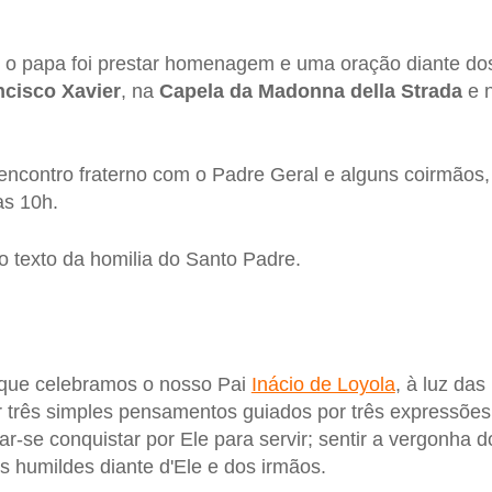
, o papa foi prestar homenagem e uma oração diante do
ncisco Xavier
, na
Capela da Madonna della Strada
e n
ncontro fraterno com o Padre Geral e alguns coirmãos,
as 10h.
o texto da homilia do Santo Padre.
 que celebramos o nosso Pai
Inácio de Loyola
, à luz das
r três simples pensamentos guiados por três expressões:
xar-se conquistar por Ele para servir; sentir a vergonha d
 humildes diante d'Ele e dos irmãos.