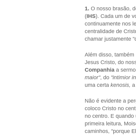
1.
O nosso brasão, d
(
IHS
). Cada um de v
continuamente nos l
centralidade de Cris
chamar justamente "d
Além disso, também 
Jesus Cristo, do noss
Companhia
a sermos
maior"
, do
"intimior 
uma certa
kenosis,
a 
Não é evidente a per
coloco Cristo no ce
no centro. E quando 
primeira leitura, Mo
caminhos, "porque Ele