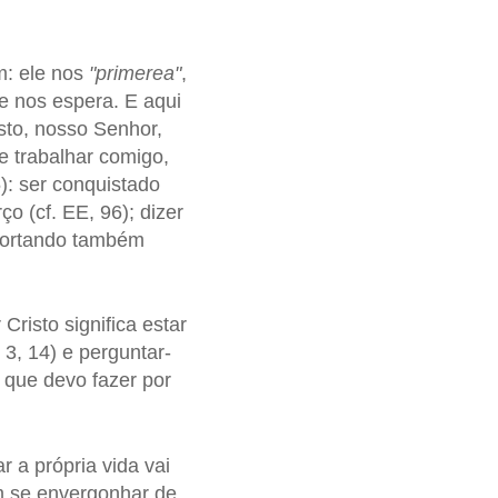
m: ele nos
"primerea"
,
e nos espera. E aqui
isto, nosso Senhor,
 trabalhar comigo,
): ser conquistado
o (cf. EE, 96); dizer
uportando também
risto significa estar
 3, 14) e perguntar-
 que devo fazer por
 a própria vida vai
em se envergonhar de