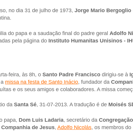
so, no dia 31 de julho de 1973,
Jorge Mario Bergoglio
tina.
ia do papa e a saudação final do padre geral
Adolfo N
cadas pela página do
Instituto Humanitas Unisinos - I
a-feira, às 8h, o
Santo Padre Francisco
dirigiu-se à
I
r a
missa na festa de Santo Inácio
, fundador da
Companh
suítas e os seus amigos e colaboradores. A missa come
tio da
Santa Sé
, 31-07-2013. A tradução é de
Moisés Sb
o papa,
Dom Luis Ladaria
, secretário da
Congregação 
a
Companhia de Jesus
,
Adolfo Nicolás
, os membros do 