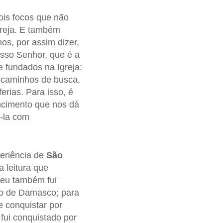
ois focos que não
greja. E também
s, por assim dizer,
osso Senhor, que é a
e fundados na Igreja:
, caminhos de busca,
ferias. Para isso, é
ncimento que nos dá
i-la com
eriência de
São
 leitura que
 eu também fui
nho de Damasco; para
 conquistar por
fui conquistado por