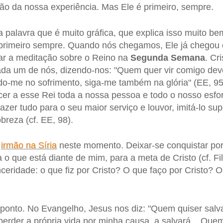
ção da nossa experiência. Mas Ele é primeiro, sempre.
palavra que é muito gráfica, que explica isso muito be
 primeiro sempre. Quando nós chegamos, Ele já chegou 
ar a meditação sobre o Reino na
Segunda Semana
. Cr
da um de nós, dizendo-nos: "Quem quer vir comigo deve
o-me no sofrimento, siga-me também na glória" (EE, 95
cer a esse Rei toda a nossa pessoa e todo o nosso esforç
azer tudo para o seu maior serviço e louvor, imitá-lo s
obreza (cf. EE, 98).
o
irmão na Síria
neste momento. Deixar-se conquistar por C
o que está diante de mim, para a meta de Cristo (cf. Fil
ceridade: o que fiz por Cristo? O que faço por Cristo? O
ponto. No Evangelho, Jesus nos diz: "Quem quiser salvar
erder a própria vida por minha causa, a salvará... Qu