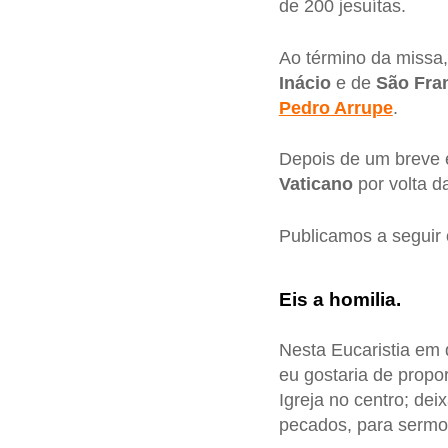
de 200 jesuítas.
Ao término da missa
Inácio
e de
São Fra
Pedro Arrupe
.
Depois de um breve e
Vaticano
por volta d
Publicamos a seguir 
Eis a homilia.
Nesta Eucaristia em
eu gostaria de propo
Igreja no centro; dei
pecados, para sermos