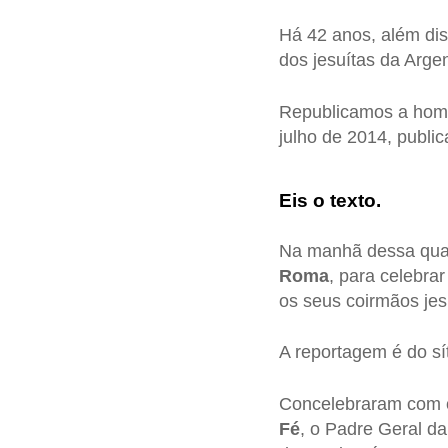
Há 42 anos, além dis
dos jesuítas da Argen
Republicamos a homil
julho de 2014, publi
Eis o texto.
Na manhã dessa quart
Roma
, para celebra
os seus coirmãos je
A reportagem é do sí
Concelebraram com 
Fé
, o Padre Geral d