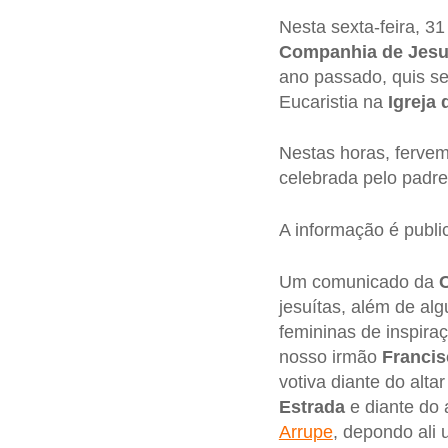
Nesta sexta-feira, 31 
Companhia de Jes
ano passado, quis s
Eucaristia na
Igreja
Nestas horas, fervem
celebrada pelo padre
A informação é publ
Um comunicado da
jesuítas, além de al
femininas de inspira
nosso irmão
Francis
votiva diante do alta
Estrada
e diante do 
Arrupe
, depondo ali 