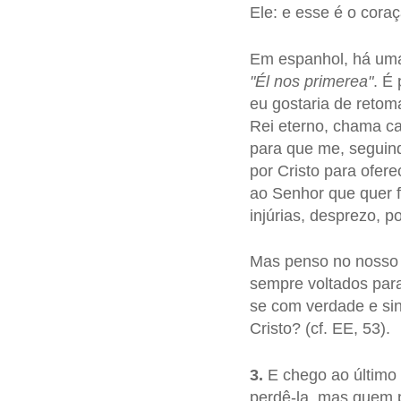
Ele: e esse é o cora
Em espanhol, há uma 
"Él nos primerea"
. É
eu gostaria de retom
Rei eterno, chama ca
para que me, seguind
por Cristo para ofere
ao Senhor que quer f
injúrias, desprezo, p
Mas penso no noss
sempre voltados para 
se com verdade e sin
Cristo? (cf. EE, 53).
3.
E chego ao último 
perdê-la, mas quem p