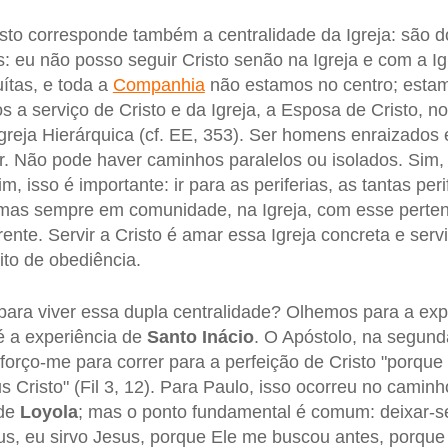
isto corresponde também a centralidade da Igreja: são d
 eu não posso seguir Cristo senão na Igreja e com a I
ítas, e toda a
Companhia
não estamos no centro; estamo
s a serviço de Cristo e da Igreja, a Esposa de Cristo, n
reja Hierárquica (cf. EE, 353). Ser homens enraizados 
. Não pode haver caminhos paralelos ou isolados. Sim
m, isso é importante: ir para as periferias, as tantas peri
, mas sempre em comunidade, na Igreja, com esse perte
ente. Servir a Cristo é amar essa Igreja concreta e serv
ito de obediência.
ara viver essa dupla centralidade? Olhemos para a exp
é a experiência de
Santo Inácio
. O Apóstolo, na segunda
forço-me para correr para a perfeição de Cristo "porque
s Cristo" (Fil 3, 12). Para Paulo, isso ocorreu no cami
 de
Loyola
; mas o ponto fundamental é comum: deixar-se
us, eu sirvo Jesus, porque Ele me buscou antes, porque 