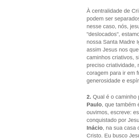
À centralidade de Cr
podem ser separados:
nesse caso, nós, jesu
"deslocados", estamo
nossa Santa Madre Ig
assim Jesus nos quer
caminhos criativos, si
preciso criatividade
coragem para ir em fr
generosidade e espír
2.
Qual é o caminho p
Paulo
, que também 
ouvimos, escreve: es
conquistado por Jesu
Inácio
, na sua casa
Cristo. Eu busco Jes