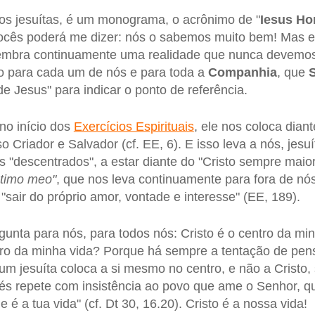
os jesuítas, é um monograma, o acrônimo de "
Iesus Ho
ocês poderá me dizer: nós o sabemos muito bem! Mas 
embra continuamente uma realidade que nunca devemos
to para cada um de nós e para toda a
Companhia
, que
e Jesus" para indicar o ponto de referência.
no início dos
Exercícios Espirituais
, ele nos coloca dia
o Criador e Salvador (cf. EE, 6). E isso leva a nós, jesuí
 "descentrados", a estar diante do "Cristo sempre maio
intimo meo"
, que nos leva continuamente para fora de n
"sair do próprio amor, vontade e interesse" (EE, 189).
gunta para nós, para todos nós: Cristo é o centro da m
ntro da minha vida? Porque há sempre a tentação de pe
um jesuíta coloca a si mesmo no centro, e não a Cristo,
isés repete com insistência ao povo que ame o Senhor, 
 é a tua vida" (cf. Dt 30, 16.20). Cristo é a nossa vida!