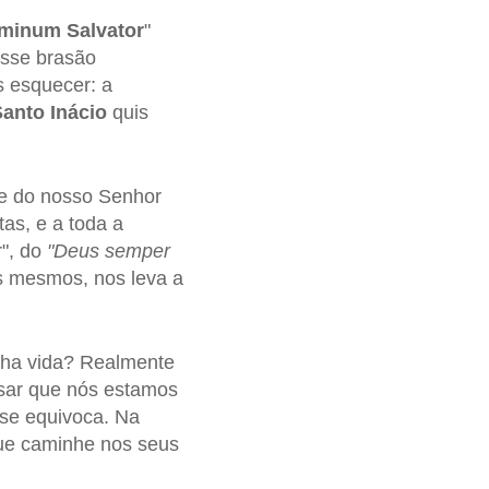
minum Salvator
"
esse brasão
 esquecer: a
Santo Inácio
quis
nte do nosso Senhor
tas, e a toda a
r", do
"Deus semper
ós mesmos, nos leva a
inha vida? Realmente
nsar que nós estamos
 se equivoca. Na
que caminhe nos seus