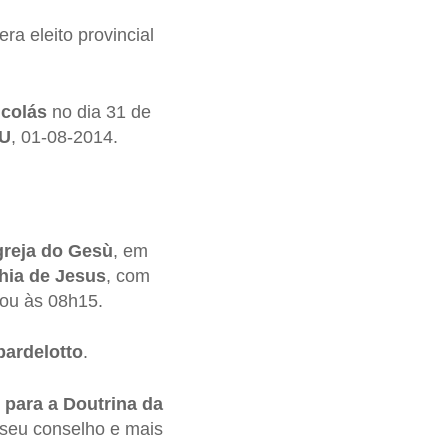
era eleito provincial
icolás
no dia 31 de
HU
, 01-08-2014.
greja do Gesù
, em
ia de Jesus
, com
çou às 08h15.
ardelotto
.
para a Doutrina da
seu conselho e mais