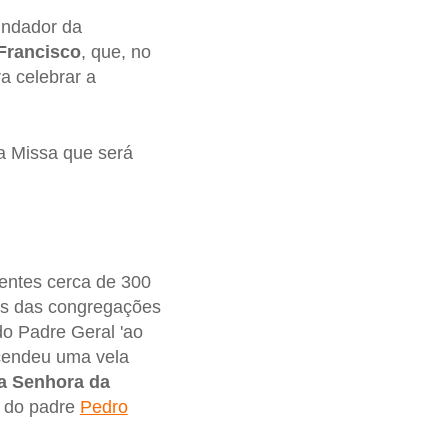
fundador da
Francisco
, que, no
a celebrar a
ta Missa que será
entes cerca de 300
tes das congregações
do Padre Geral 'ao
cendeu uma vela
a Senhora da
o do padre
Pedro