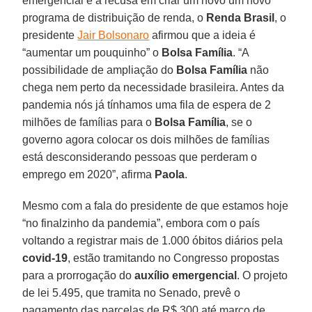
emergencial e a recusa em criar um novo um novo
programa de distribuição de renda, o
Renda Brasil
, o
presidente
Jair Bolsonaro
afirmou que a ideia é
“aumentar um pouquinho” o
Bolsa Família
. “A
possibilidade de ampliação do
Bolsa Família
não
chega nem perto da necessidade brasileira. Antes da
pandemia nós já tínhamos uma fila de espera de 2
milhões de famílias para o
Bolsa Família
, se o
governo agora colocar os dois milhões de famílias
está desconsiderando pessoas que perderam o
emprego em 2020”, afirma
Paola
.
Mesmo com a fala do presidente de que estamos hoje
“no finalzinho da pandemia”, embora com o país
voltando a registrar mais de 1.000 óbitos diários pela
covid-19
, estão tramitando no Congresso propostas
para a prorrogação do
auxílio emergencial
. O projeto
de lei 5.495, que tramita no Senado, prevê o
pagamento das parcelas de R$ 300 até março de