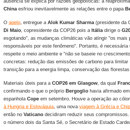
ausência se explica por razões geopolíticas: a reaproxima
China
esfriou inevitavelmente as relações entre o papa
B
O
apelo
, entregue a
Alok Kumar Sharma
(presidente da 
Di Maio
, copresidente da COP26 pois a
Itália
dirige o
G2
esgotando", as mudanças climáticas vão atingir "os mais
responsáveis por este fenômeno". Portanto, é necessári
respeite o meio ambiente e "não se baseie no crescimento
concretas: redução das emissões de carbono para limitar
transição para a energia limpa, conservação das florestas
Materiais úteis para a
COP26 em Glasgow
, da qual
Fran
confirmando o que o próprio
Bergoglio
havia afirmado em 
espanhola
Cope
em setembro. Houve a operação ao cólon
à Hungria e Eslováquia
, uma nova
viagem à Grécia e Chi
então no
Vaticano
decidiram reduzir seus compromissos. 
o número dois da Santa Sé, o Secretário de Estado Carde