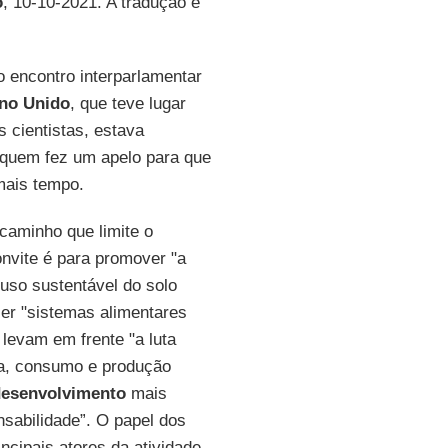
o
, 10-10-2021. A tradução é
o encontro interparlamentar
no Unido
, que teve lugar
s cientistas, estava
a quem fez um apelo para que
mais tempo.
aminho que limite o
onvite é para promover "a
e uso sustentável do solo
cer "sistemas alimentares
 levam em frente "a luta
da, consumo e produção
desenvolvimento
mais
nsabilidade”. O papel dos
ncipais atores da atividade