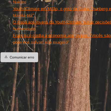
Nakate
Youth4Climate em Milão, o grito de Greta Thunberg
blá-blá-blá'”
O Papa aos jovens da Youth4climate: tomar decisõe
humanidade
Francisco confia a economia aos jovens: “Vocês são,
pode nos salvar: não exagero”
⚠️
Comunicar erro