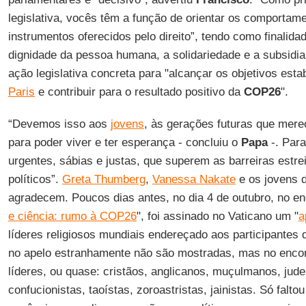
legislativa, vocês têm a função de orientar os comportam
instrumentos oferecidos pelo direito”, tendo como finalidad
dignidade da pessoa humana, a solidariedade e a subsid
ação legislativa concreta para "alcançar os objetivos est
Paris
e contribuir para o resultado positivo da
COP26
".
“Devemos isso aos
jovens
, às gerações futuras que mer
para poder viver e ter esperança - concluiu o
Papa
-. Para
urgentes, sábias e justas, que superem as barreiras estr
políticos”.
Greta Thumberg
,
Vanessa Nakate
e os jovens 
agradecem. Poucos dias antes, no dia 4 de outubro, no e
e ciência: rumo à COP26
", foi assinado no Vaticano um "
a
líderes religiosos mundiais endereçado aos participantes
no apelo estranhamente não são mostradas, mas no enco
líderes, ou quase: cristãos, anglicanos, muçulmanos, jude
confucionistas, taoístas, zoroastristas, jainistas. Só falto