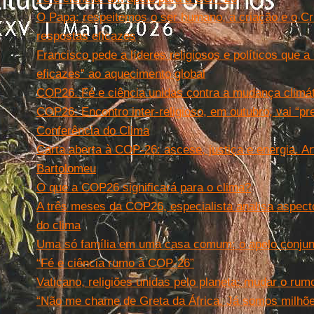
O Papa: respeitemos o ser humano, a criação e o Cr
respostas eficazes
Francisco pede a líderes religiosos e políticos que
eficazes” ao aquecimento global
COP26. Fé e ciência unidas contra a mudança climá
COP26: Encontro inter-religioso, em outubro, vai “pr
Conferência do Clima
Carta aberta à COP-26: ascese, justiça e energia. A
Bartolomeu
O que a COP26 significará para o clima?
A três meses da COP26, especialista analisa aspec
do clima
Uma só família em uma casa comum: o apelo conjun
“Fé e ciência rumo à COP-26”
Vaticano, religiões unidas pelo planeta: mudar o rumo
“Não me chame de Greta da África. Já somos milhõe