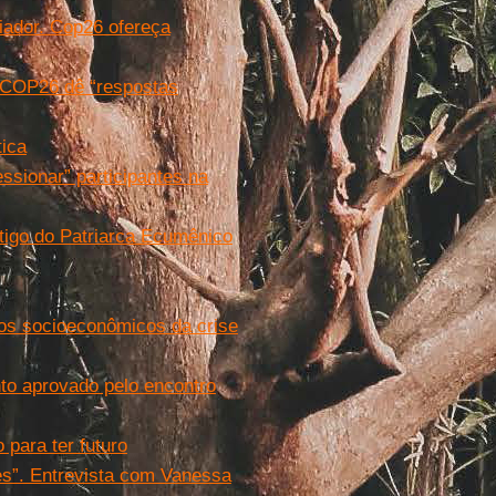
iador. Cop26 ofereça
 a COP26 dê “respostas
tica
essionar” participantes na
rtigo do Patriarca Ecumênico
tos socioeconômicos da crise
to aprovado pelo encontro
 para ter futuro
s”. Entrevista com Vanessa