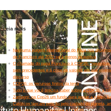
Leia mais
Nenhuma viagem internacional do Papa nos próximo
de Francisco até 2022 será menos exaustiva
O chamado do papa Francisco à COP26: "respostas e
sem precedentes e à crise de valores em que vivemo
discurso
COP26: os recursos finitos da terra
Tudo o que você precisa saber sobre a COP26, a cú
Zamagni: na Cop26 um fundo para apoiar a transição
Católicos lançam petição pelo cuidado do planeta, 
Fé e ciência: um apelo para a COP-26