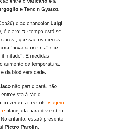
ção entre o
Vaticano e a
ergoglio
e
Tenzin Gyatzo
.
Cop26) e ao chanceler
Luigi
0
, é claro: "O tempo está se
 pobres , que são os menos
a uma "nova economia" que
 ilimitado". E medidas
 o aumento da temperatura,
 e da biodiversidade.
cisco
não participará, não
entrevista à rádio
 no verão, a recente
viagem
pre
planejada para dezembro
No entanto, estará presente
al
Pietro Parolin
.