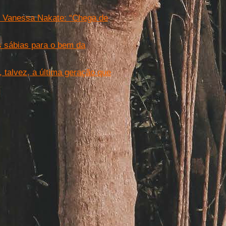
 e Vanessa Nakate: “Chega de
s sábias para o bem da
 talvez, a última geração que