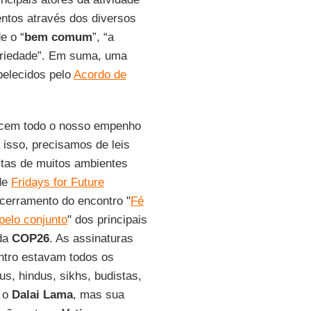
entos através dos diversos
e o “
bem comum
”, “a
iariedade”. Em suma, uma
abelecidos pelo
Acordo de
ecem todo o nosso empenho
 isso, precisamos de leis
eitas de muitos ambientes
de
Fridays for Future
ncerramento do encontro "
Fé
pelo conjunto
" dos principais
 da
COP26
. As assinaturas
ntro estavam todos os
us, hindus, sikhs, budistas,
u o
Dalai Lama
, mas sua