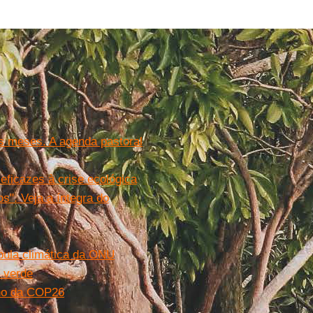
s meses. A agenda pastoral
ficazes à crise ecológica
s". Veja a íntegra do
pula climática da ONU
 verde
ano da COP26