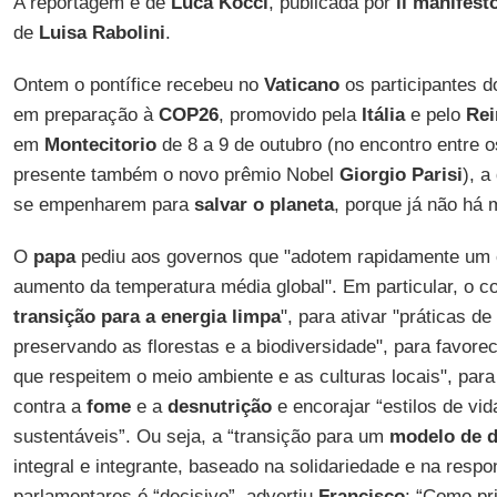
A reportagem é de
Luca Kocci
, publicada por
il manifest
de
Luisa Rabolini
.
Ontem o pontífice recebeu no
Vaticano
os participantes d
em preparação à
COP26
, promovido pela
Itália
e pelo
Rei
em
Montecitorio
de 8 a 9 de outubro (no encontro entre o
presente também o novo prêmio Nobel
Giorgio Parisi
), 
se empenharem para
salvar o planeta
, porque já não há 
O
papa
pediu aos governos que "adotem rapidamente um c
aumento da temperatura média global". Em particular, o c
transição para a energia
limpa
", para ativar "práticas d
preservando as florestas e a biodiversidade", para favore
que respeitem o meio ambiente e as culturas locais", para
contra a
fome
e a
desnutrição
e encorajar “estilos de vi
sustentáveis”. Ou seja, a “transição para um
modelo de 
integral e integrante, baseado na solidariedade e na respo
parlamentares é “decisivo”, advertiu
Francisco
: “Como pri