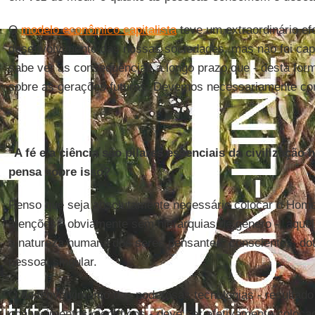
O
modelo econômico capitalista
teve um extraordinário ef
desenvolvimento das nossas sociedades, mas não foi capa
sabe ver as consequências a longo prazo que - desta for
sobre as gerações futuras. Devemos necessariamente corr
"A fé e a ciência são pilares essenciais da civilizaçã
pensa sobre isso?
Penso que seja absolutamente necessário colocar o Hom
atenções - obviamente sem hierarquias de gênero -, aquele
a natureza humana dos seres pensantes, conscientes, do
pessoal singular.
O desenvolvimento das poderosas tecnologias - resultad
conhecimentos científicos - deve ser efetivamente coloc