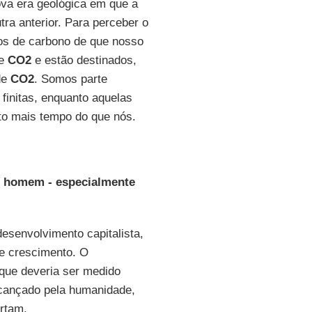
ova era geológica em que a
ra anterior. Para perceber o
os de carbono de que nosso
de
CO2
e estão destinados,
de
CO2
. Somos parte
 finitas, enquanto aquelas
to mais tempo do que nós.
 homem - especialmente
esenvolvimento capitalista,
e crescimento. O
que deveria ser medido
lcançado pela humanidade,
rtam.