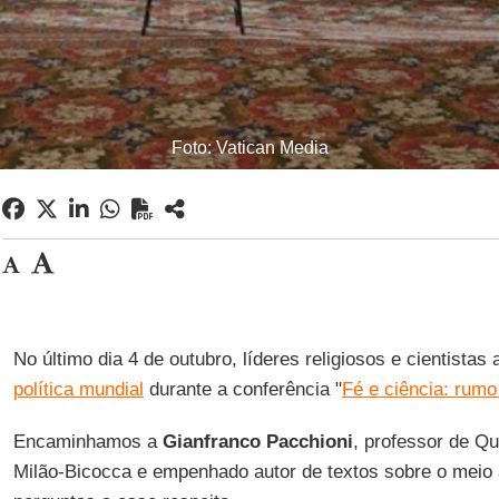
Foto: Vatican Media
No último dia 4 de outubro, líderes religiosos e cientista
política mundial
durante a conferência "
Fé e ciência: rum
Encaminhamos a
Gianfranco Pacchioni
, professor de Q
Milão-Bicocca e empenhado autor de textos sobre o meio