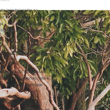
eito impulsionador no
z de olhar e ainda não
ma – são descarregadas
igir essa tendência.
o humana": o que o senhor
em no centro das nossas
 com 'H' maiúsculo, isto é,
tados de uma dignidade
o do aumento dos
ado a serviço do Homem, ao