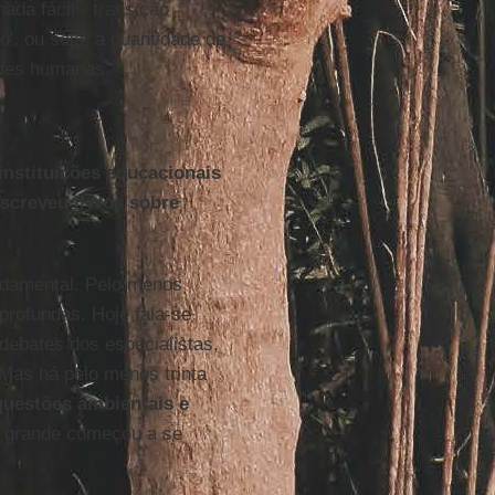
ada fácil - transição
', ou seja, a quantidade de
ades humanas.
nstituições educacionais
escreveu livros sobre
ndamental. Pelo menos
rofundas. Hoje fala-se
debates dos especialistas,
 Mas há pelo menos trinta
questões ambientais e
 grande começou a se