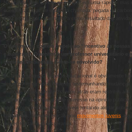
Na prática, isso deveria se traduzir em uma rápida - mas n
energética capaz de reduzir a chamada 'pegada de carbono
CO2
emitida para a atmosfera como resultado das ativid
O documento contém o apelo ao “incentivo às nossas i
e culturais”. O senhor é um professor universitário e 
questões ambientais. Sente-se envolvido?
Eu diria que sim. O aspecto educacional é obviamente fu
desse ponto de vista, estamos testemunhando mudanças p
muito de temas que até 2-3 anos atrás eram restritos aos 
sem poder despertar grande interesse na opinião pública.
anos a comunidade científica vem tentando alertar sobre
climáticas
. Somente graças aos
movimentos juvenis
algo
mover. Portanto, há esperança.