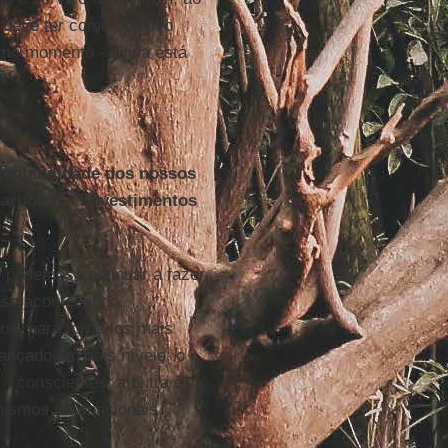
 deve ter como objetivo
- no momento - ainda está
tentabilidade dos nossos
 carbono”, “investimentos
o podemos continuar a fazer
sse acontecendo.
s, para torná-los mais
cançado em dois níveis: o
 - conscientes; a outra é
nismos internacionais.