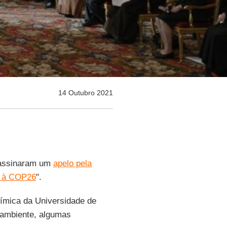
14 Outubro 2021
s assinaram um
apelo pela
o à COP26
".
uímica da Universidade de
 ambiente, algumas