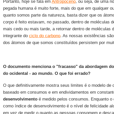
Portanto, hoje se fala em
Antropoceno
, ou seja, de uma n
pegada humana é muito forte, mais do que em qualquer out
quanto somos parte da natureza, basta dizer que os átom
corpo é feito estavam, no passado, dentro de moléculas 
mais cedo ou mais tarde, a retornar dentro de moléculas 
integrante do
ciclo do carbono
. As nossas existências são
dos átomos de que somos constituídos persistem por mui
O do
cumento menciona o "fracasso" da abordagem do
do ocidental - ao mundo. O que foi errado?
O que definitivamente mostra seus limites é o modelo de d
baseado em consumos e em endividamentos em constant
desenvolvimento
é medido pelos consumos. Enquanto o 
como índice de desenvolvimento é o nível de felicidade a
em vez de medir o quanto as pessoas consomem e desca