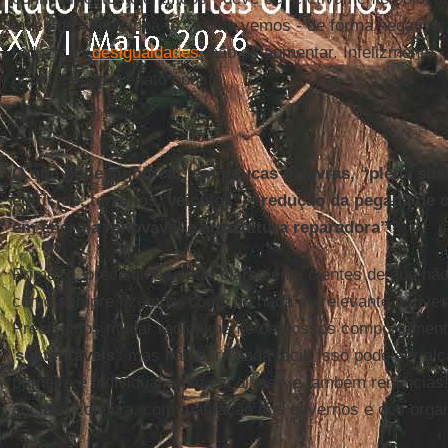
invés de condicioná-lo - como vemos - de forma negativa;
reduzir as
desigualdades
, não as aumentar. Infelizmente 
acontecendo o exato oposto.
O que pode significar, em poucas palavras, “plena sus
edifícios, terrenos, veículos”, “redução da pegada de
em energia renovável e agricultura reparadora”?
Primeiro, precisamos estar claramente cientes de que nã
como sempre fizemos, como se nada de relevante estive
Precisamos mudar radicalmente os nossos comportamento
'
sustentáveis
': mas não será nada fácil! Isso pode ser al
primeiro é individual, com escolhas - e também renúncias!
social e coletiva, com a atuação dos governos e dos orga