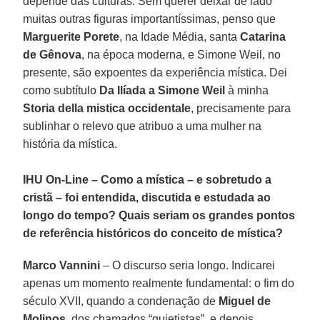
depende das culturas. Sem querer deixar de lado
muitas outras figuras importantíssimas, penso que
Marguerite Porete
, na Idade Média, santa
Catarina
de Gênova
, na época moderna, e Simone Weil, no
presente, são expoentes da experiência mística. Dei
como subtítulo
Da Ilíada a Simone Weil
à minha
Storia della mistica occidentale
, precisamente para
sublinhar o relevo que atribuo a uma mulher na
história da mística.
IHU On-Line – Como a mística – e sobretudo a
cristã – foi entendida, discutida e estudada ao
longo do tempo? Quais seriam os grandes pontos
de referência históricos do conceito de mística?
Marco Vannini
– O discurso seria longo. Indicarei
apenas um momento realmente fundamental: o fim do
século XVII, quando a condenação de
Miguel de
Molinos
, dos chamados “quietistas”, e depois