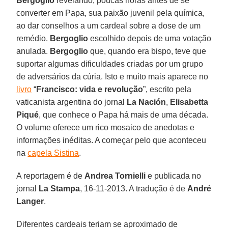
Bergoglio
revelando, poucas horas antes de se
converter em Papa, sua paixão juvenil pela química,
ao dar conselhos a um cardeal sobre a dose de um
remédio.
Bergoglio
escolhido depois de uma votação
anulada.
Bergoglio
que, quando era bispo, teve que
suportar algumas dificuldades criadas por um grupo
de adversários da cúria. Isto e muito mais aparece no
livro
“
Francisco: vida e revolução
”, escrito pela
vaticanista argentina do jornal
La Nación
,
Elisabetta
Piqué
, que conhece o Papa há mais de uma década.
O volume oferece um rico mosaico de anedotas e
informações inéditas. A começar pelo que aconteceu
na
capela Sistina
.
A reportagem é de
Andrea Tornielli
e publicada no
jornal
La Stampa
, 16-11-2013. A tradução é de
André
Langer
.
Diferentes cardeais teriam se aproximado de