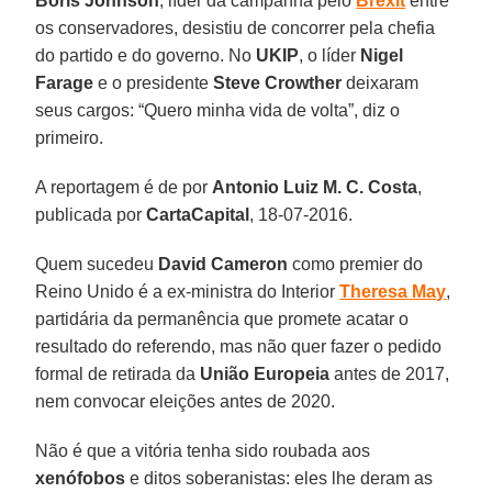
Boris Johnson
, líder da campanha pelo
Brexit
entre
os conservadores, desistiu de concorrer pela chefia
do partido e do governo. No
UKIP
, o líder
Nigel
Farage
e o presidente
Steve Crowther
deixaram
seus cargos: “Quero minha vida de volta”, diz o
primeiro.
A reportagem é de por
Antonio Luiz M. C. Costa
,
publicada por
CartaCapital
, 18-07-2016.
Quem sucedeu
David Cameron
como premier do
Reino Unido é a ex-ministra do Interior
Theresa May
,
partidária da permanência que promete acatar o
resultado do referendo, mas não quer fazer o pedido
formal de retirada da
União Europeia
antes de 2017,
nem convocar eleições antes de 2020.
Não é que a vitória tenha sido roubada aos
xenófobos
e ditos soberanistas: eles lhe deram as