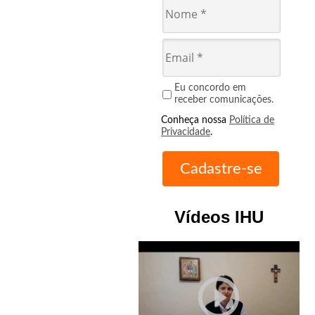
Eu concordo em
receber comunicações.
Conheça nossa
Política de
Privacidade
.
Vídeos IHU
play_circle_outline