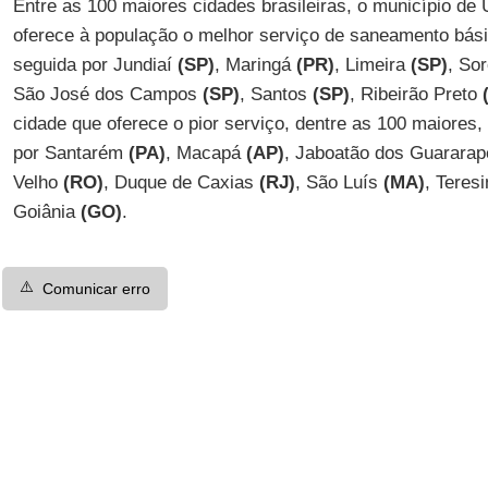
Entre as 100 maiores cidades brasileiras, o município de 
oferece à população o melhor serviço de saneamento bási
seguida por Jundiaí
(SP)
, Maringá
(PR)
, Limeira
(SP)
, So
São José dos Campos
(SP)
, Santos
(SP)
, Ribeirão Preto
cidade que oferece o pior serviço, dentre as 100 maiores
por Santarém
(PA)
, Macapá
(AP)
, Jaboatão dos Guarara
Velho
(RO)
, Duque de Caxias
(RJ)
, São Luís
(MA)
, Teres
Goiânia
(GO)
.
⚠️
Comunicar erro