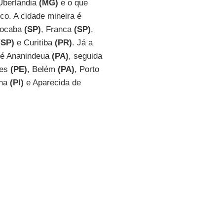
Uberlândia
(MG)
é o que
co. A cidade mineira é
rocaba
(SP)
, Franca
(SP)
,
(SP)
e Curitiba
(PR)
. Já a
, é Ananindeua
(PA)
, seguida
pes
(PE)
, Belém
(PA)
, Porto
ina
(PI)
e Aparecida de