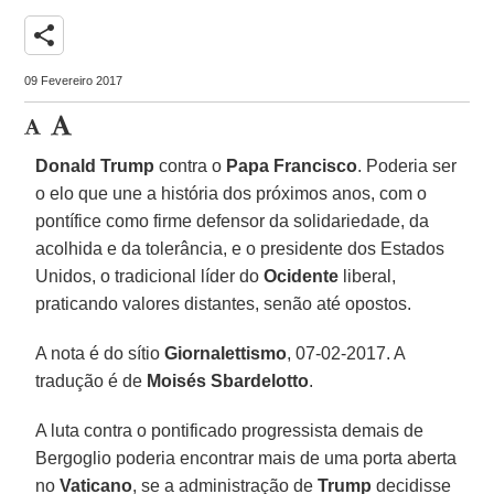
share
09 Fevereiro 2017
Donald Trump
contra o
Papa Francisco
. Poderia ser
o elo que une a história dos próximos anos, com o
pontífice como firme defensor da solidariedade, da
acolhida e da tolerância, e o presidente dos Estados
Unidos, o tradicional líder do
Ocidente
liberal,
praticando valores distantes, senão até opostos.
A nota é do sítio
Giornalettismo
, 07-02-2017. A
tradução é de
Moisés Sbardelotto
.
A luta contra o pontificado progressista demais de
Bergoglio poderia encontrar mais de uma porta aberta
no
Vaticano
, se a administração de
Trump
decidisse