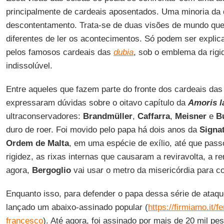
principalmente de cardeais aposentados. Uma minoria da 
descontentamento. Trata-se de duas visões de mundo qu
diferentes de ler os acontecimentos. Só podem ser explic
pelos famosos cardeais das
dubia
, sob o emblema da rigi
indissolúvel.
Entre aqueles que fazem parte do fronte dos cardeais da
expressaram dúvidas sobre o oitavo capítulo da
Amoris la
ultraconservadores:
Brandmüller
,
Caffarra
,
Meisner
e
B
duro de roer. Foi movido pelo papa há dois anos da
Signa
Ordem de Malta
, em uma espécie de exílio, até que pass
rigidez, as rixas internas que causaram a reviravolta, a re
agora,
Bergoglio
vai usar o metro da misericórdia para co
Enquanto isso, para defender o papa dessa série de ataq
lançado um abaixo-assinado popular (
https://firmiamo.it/
francesco
). Até agora, foi assinado por mais de 20 mil pe