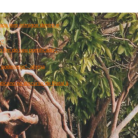
apa tem inimigos dentro e
s?
 fim do seu pontificado”.
 poderosos”, afirma
ticano no discurso de Natal à