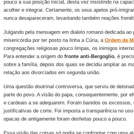
pouco a sua posição inicial, desta vez insistindo na capa
acolher e integrar. Certamente, os seus apelos pró-imigran
nunca desapareceram, levantando também reações frenét
Julgando pela mensagem em dialeto romano dedicada ao 
misericórdia por ter posto na linha a Cúria, a
Ordem de M
congregações religiosas pouco limpas, os inimigos intern
Para entender a origem do
fronte anti-Bergoglio
, é prec
sobre a família, depois dos quais se decidiu ampliar as m
relação aos divorciados em segunda união.
Uma questão doutrinal controversa, que serviu de detonad
parte do povo. A visão do papa, consequentemente, por efe
e cardeais a se adequarem. Foram banidos os excessos, 
justificativas de corte. Foi imposta a transparência no uso
opacas de antigamente foram desfeitas pouco a pouco.
Essa visão das coisas só podia se confrontar com uma al