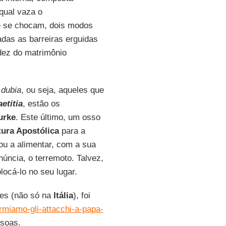
qual vaza o
e se chocam, dois modos
adas as barreiras erguidas
dez do matrimônio
s
dubia
, ou seja, aqueles que
etitia
, estão os
urke
. Este último, um osso
tura Apostólica
para a
ou a alimentar, com a sua
núncia, o terremoto. Talvez,
locá-lo no seu lugar.
ues (não só na
Itália
), foi
fermiamo-gli-attacchi-a-papa-
ssoas.