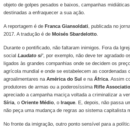
objeto de golpes pesados e baixos, campanhas midiáticas 
destinadas a enfraquecer a sua ação.
A reportagem é de
Franca Giansoldati
, publicada no jorn
2017. A tradução é de
Moisés Sbardelotto
.
Durante o pontificado, não faltaram inimigos. Fora da Igrej
social
Laudato si’
, por exemplo, não deve ter agradado o
ligados às grandes companhias onde se decidem os preço
agrícola mundial e onde se estabelecem as coordenadas 
agroalimentares na
América do Sul
e na
África
. Assim c
produtores de armas ou a poderosíssima
Rifle Associati
apreciado a campanha maciça voltada a criminalizar a ven
Síria
, o
Oriente Médio
, o
Iraque
. E, depois, não passa 
não peça uma mudança de regras ao sistema capitalista m
No fronte da imigração, outro ponto sensível para a políti