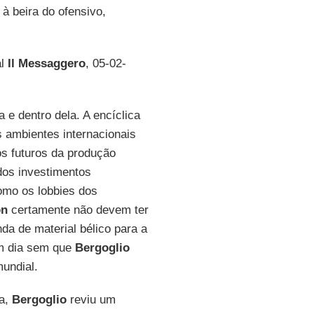
à beira do ofensivo,
al
Il Messaggero
, 05-02-
a e dentro dela. A encíclica
s ambientes internacionais
s futuros da produção
dos investimentos
omo os lobbies dos
on
certamente não devem ter
da de material bélico para a
um dia sem que
Bergoglio
undial.
ca,
Bergoglio
reviu um