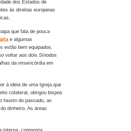
cidade dos Estados de
tes às direitas europeias
icas.
papa que fala de pouca
alta
e algumas
os estão bem equipados.
iso voltar aos dois Sínodos
alhas da misericórdia em
or à ideia de uma Igreja que
ito colateral, obrigou bispos
o fausto do passado, as
 do dinheiro. As áreas
a interna, composta