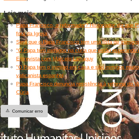
Leia mais
Papa Francisco, o reformador? Historiador diz que P
fora da Igreja
Será que o Papa Francisco tem uma lista de inimigo
“O Papa tem inimigos na cúria que estão esperando o
Entrevista com Marcelo Larraquy
“O Papa tem o inimigo em casa e são inimigos muito
vaticanista espanhol
Papa Francisco denuncia resistência à reforma do Va
Cúria
⚠️
Comunicar erro