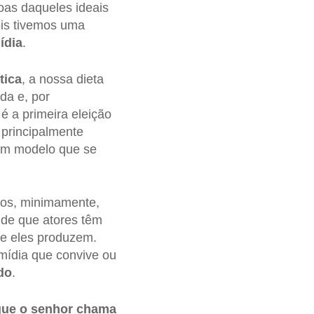
soas daqueles ideais
ois tivemos uma
ídia
.
tica
, a nossa dieta
da e, por
é a primeira eleição
principalmente
 um modelo que se
mos, minimamente,
 de que atores têm
ue eles produzem.
 mídia que convive ou
do
.
ue o senhor chama