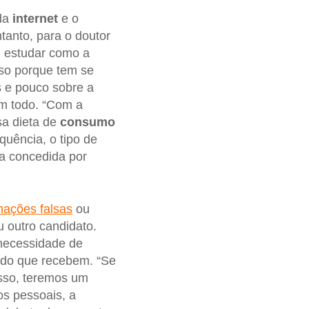
 da
internet
e o
ntanto, para o doutor
m estudar como a
sso porque tem se
 e pouco sobre a
m todo. “Com a
sa dieta de
consumo
quência, o tipo de
a concedida por
mações falsas
ou
 outro candidato.
 necessidade de
do que recebem. “Se
sso, teremos um
os pessoais, a