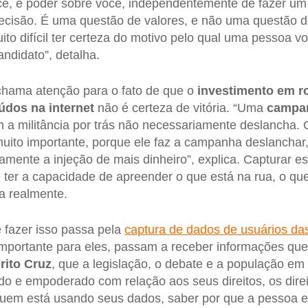
cê, é poder sobre você, independentemente de fazer um
decisão. É uma questão de valores, e não uma questão de
uito difícil ter certeza do motivo pelo qual uma pessoa 
andidato”, detalha.
ama atenção para o fato de que o
investimento em r
dos na internet
não é certeza de vitória. “Uma
campa
 a militância por trás não necessariamente deslancha.
ito importante, porque ele faz a campanha deslanchar, f
amente a injeção de mais dinheiro”, explica. Capturar 
 é ter a capacidade de apreender o que está na rua, o q
ca realmente.
 fazer isso passa pela
captura de dados de usuários da
 importante para eles, passam a receber informações que
rito Cruz
, que a legislação, o debate e a população em
ido e empoderado com relação aos seus direitos, os dire
 quem está usando seus dados, saber por que a pessoa 