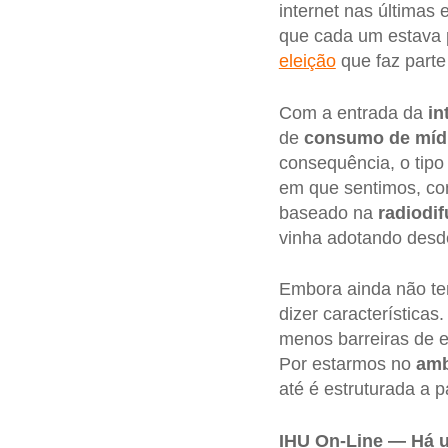
internet nas últimas 
que cada um estava 
eleição
que faz part
Com a entrada da
in
de
consumo de míd
consequência, o tipo
em que sentimos, co
baseado na
radiodi
vinha adotando desde
Embora ainda não te
dizer características
menos barreiras de e
Por estarmos no
amb
até é estruturada a 
IHU On-Line — Há 