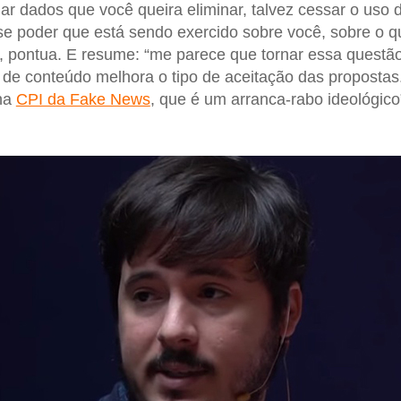
ar dados que você queira eliminar, talvez cessar o uso
e poder que está sendo exercido sobre você, sobre o 
, pontua. E resume: “me parece que tornar essa quest
de conteúdo melhora o tipo de aceitação das propostas
na
CPI da Fake News
, que é um arranca-rabo ideológico