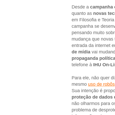
Desde a
campanha e
quanto as
novas tec
em Filosofia e Teoria
campanha se desenv
pensando muito sobr
mudança que novas t
entrada da internet 
de mídia
vai mudando
propaganda polític
telefone à
IHU On-Li
Para ele, não quer d
mesmo
uso de robôs
Sua intenção é prop
proteção de dados 
não olharmos para o
problema de desprote