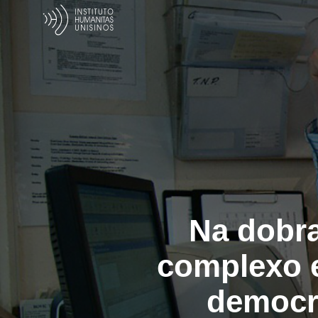
Na dobra
complexo e
democra