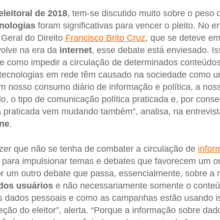
leitoral de 2018
, tem-se discutido muito sobre o peso
nologias
foram significativas para vencer o pleito. No e
 Geral do Direito
Francisco Brito Cruz
, que se deteve e
olve na era da
internet
, esse debate está enviesado. I
e como impedir a circulação de determinados conteúdos
ecnologias em rede têm causado na sociedade como u
em nosso consumo diário de informação e política, a nos
, o tipo de comunicação política praticada e, por conse
a
praticada vem mudando também”, analisa, na entrevist
ne
.
izer que não se tenha de combater a circulação de
infor
para impulsionar temas e debates que favorecem um ou
or um outro debate que passa, essencialmente, sobre a
dos usuários
e não necessariamente somente o conteú
s dados pessoais e como as campanhas estão usando i
ção do eleitor”, alerta. “Porque a informação sobre dad