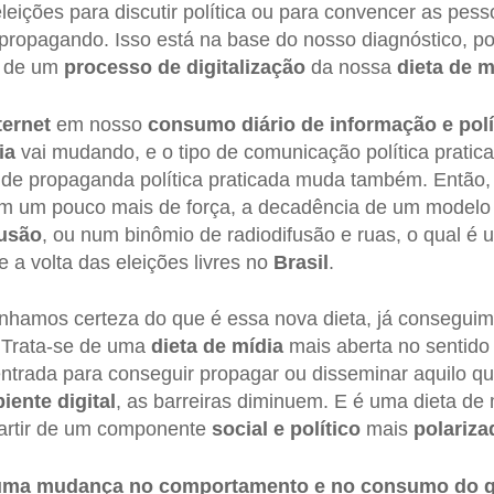
eleições para discutir política ou para convencer as pes
propagando. Isso está na base do nosso diagnóstico, p
e de um
processo de digitalização
da nossa
dieta de m
ternet
em nosso
consumo diário de informação e polí
ia
vai mudando, e o tipo de comunicação política pratica
 de propaganda política praticada muda também. Então, 
m um pouco mais de força, a decadência de um modelo 
fusão
, ou num binômio de radiodifusão e ruas, o qual é
 a volta das eleições livres no
Brasil
.
nhamos certeza do que é essa nova dieta, já consegui
. Trata-se de uma
dieta de mídia
mais aberta no sentido
ntrada para conseguir propagar ou disseminar aquilo q
iente digital
, as barreiras diminuem. E é uma dieta de
partir de um componente
social e político
mais
polariza
uma mudança no comportamento e no consumo do q