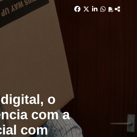
igital, o
ência com a
cial com