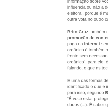
informação sobre vo
influencia ou não a 
eleitoral, porque é m
outra vota no outro c
Brito Cruz
também ch
promoção de conteú
paga na
internet
sem
orgânico é também mu
frente sem necessari
orgânico”, para ele,
falando, o que as to
E uma das formas de
identificado o que é
para isso, segundo
B
“É você estar proteg
dados (...). É saber