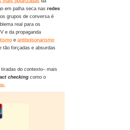
 mais polarizadas
da
o em palha seca nas
redes
 nos grupos de conversa é
blema real para os
TV e da propaganda
etismo
e
antibolsonarismo
 tão forçadas e absurdas
tiradas do contexto– mais
fact checking
como o
sas
.