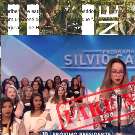
presidenciável aparecem com um bonés estampados com a
caribenha e estrelas vermelhas, vestidos com camisetas v
com um boné do É o Tchan diriam que “Jacaré e Cumpad
segurança de
Haddad
”?