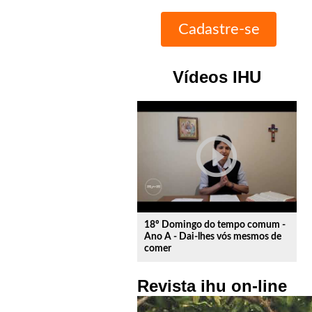
Vídeos IHU
play_circle_outline
18º Domingo do tempo comum -
Ano A - Dai-lhes vós mesmos de
comer
Revista ihu on-line