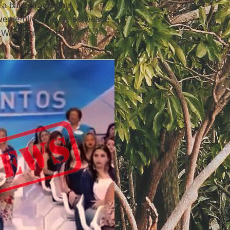
 bandeira da ilha
erde-oliva. Se ele estivesse
i Washington fazem