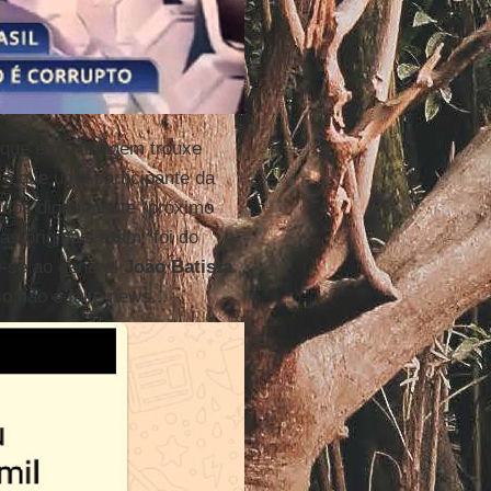
 que essa imagem trouxe
ra que uma participante da
dos digitalmente “próximo
cas originais eram “foi do
o-se ao general
João Batista
so não é fake news...