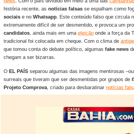
news
. Com o país dividido em meio a uma das
campanhas
história recente, as
notícias falsas
se espalham como fog
sociais
e no
Whatsapp
. Este conteúdo falso que circula
extremamente difícil de ser desmentido, e provoca um pro
candidatos
, ainda mais em uma
eleição
onde a força da 
tradicional foi colocada em cheque. Com o clima de
antip
que tomou conta do debate político, algumas
fake news
de
chegam a ser bizarras.
O
EL PAÍS
separou algumas das imagens mentirosas –ou 
surreais que tiveram que ser desmentidas por grupos de
Projeto Comprova
, criado para desbaratinar
notícias fal