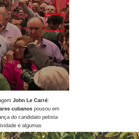
onagem
John Le Carré
:
tares cubanos
pousou em
ança do candidato petista
tividade e algumas
na qual simpatizantes do