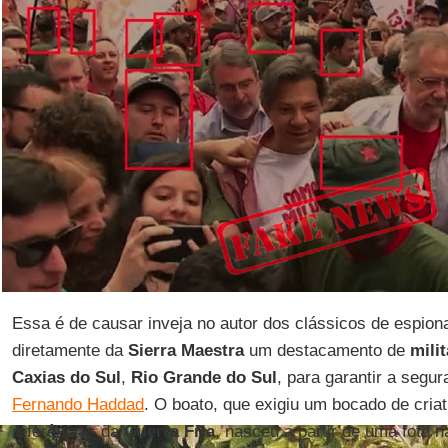
Essa é de causar inveja no autor dos clássicos de espi
diretamente da
Sierra Maestra
um destacamento de
mili
Caxias do Sul
,
Rio Grande do Sul
, para garantir a segur
Fernando Haddad
. O boato, que exigiu um bocado de cria
referências da
Guerra Fria
, nasceu a partir de uma foto 