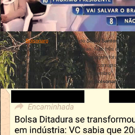
"Ma oê!".
Bolsonaro
no programa do
Silvio Santos
? Foi o
para o cardápio de notícias mentirosas. Nas três dicas pa
prova adivinhasse o nome de um personagem foram inseri
presidente”, “vai salvar o Brasil” e “não é corrupto”. As di
Exército”, “mudou o regime” e “15 de novembro”, referind
Figueiredo
. A plateia chutou o nome de
Bolsonaro
– e is