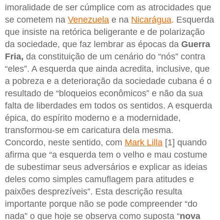
imoralidade de ser cúmplice com as atrocidades que
se cometem na
Venezuela
e na
Nicarágua
. Esquerda
que insiste na retórica beligerante e de polarização
da sociedade, que faz lembrar as épocas da
Guerra
Fria,
da constituição de um cenário do “nós” contra
“eles”. A esquerda que ainda acredita, inclusive, que
a pobreza e a deterioração da sociedade cubana é o
resultado de “bloqueios econômicos” e não da sua
falta de liberdades em todos os sentidos. A esquerda
épica, do espírito moderno e a modernidade,
transformou-se em caricatura dela mesma.
Concordo, neste sentido, com
Mark Lilla
[1] quando
afirma que “a esquerda tem o velho e mau costume
de subestimar seus adversários e explicar as ideias
deles como simples camuflagem para atitudes e
paixões desprezíveis”. Esta descrição resulta
importante porque não se pode compreender “do
nada” o que hoje se observa como suposta “
nova