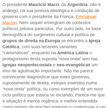
O presidente
Maurício Macri
, da
Argentina
, não é
análogo, na sua postura ideológica e condução de
governo com o presidente da França,
Emmanuel
Macron
. Nem sequer emergiram de contextos
políticos prévios parecidos. Por outro lado, na base
demográfica do surgimento cultural e político de
grupos de direita na Europa
se encontra a
Igreja
Católica
, com suas recentes variantes
“carismáticas”, enquanto na
América Latina
o
protagonismo desta suposta “nova onda” tem nas
igrejas neopentecostais
e
neo-evangélicas
um
eixo de aglutinação importante. Não me parece
convincente diagnosticar que estes governos,
supostamente de direita, estejam inseridos numa
“nova onda” política, ou como exemplos de um novo
ciclo político que estaria se iniciando. Parece-me que
a situação é menos orgânica, e melhor entendida
como próprio de reações pontuais e contextuais a um