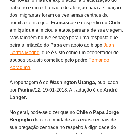
As novas formas de exploração, a precarização do
trabalho e uma chamada de atenção para a situação
dos imigrantes foram os três temas centrais da
homilia com a qual
Francisco
se despediu do
Chile
em
Iquique
e iniciou a etapa peruana de sua viagem.
Mas também houve espaço para uma resposta que
beira a irritação do
Papa
em apoio ao bispo
Juan
Barros Madrid
, que é visto como um acobertador de
abusos sexuais cometido pelo padre
Fernando
Karadima
.
A reportagem é de
Washington Uranga
, publicada
por
Página/12
, 19-01-2018. A tradução é de
André
Langer
.
No geral, pode-se dizer que no
Chile
o
Papa Jorge
Bergoglio
deu continuidade aos eixos centrais de
sua pregação centrada no respeito à dignidade do