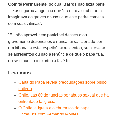
Comitê Permanente
, do qual
Barros
não fazia parte
– e assegurou à agência que “eu nunca soube nem
imaginava os graves abusos que este padre cometia
com suas vítimas”.
“Eu não aprovei nem participei desses atos
gravemente desonestos e nunca fui sancionado por
um tribunal a este respeito”, acrescentou, sem revelar
se apresentou ou não a renúncia de que o papa fala,
ou se o núncio o exortou a fazê-lo.
Leia mais
Carta do Papa revela preocupações sobre bispo
chileno
Chile. Las 80 denuncias por abuso sexual que ha
enfrentado la Iglesia
O Chile, a Igreja e o churrasco do papa.
Entrevista com Fernando Montes