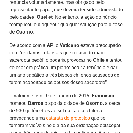
renúncia voluntariamente, mas obrigado pelo
representante papal, que deveria ter sido admoestado
pelo cardeal
Ouellet
. No entanto, a ação do núncio
“complicou e bloqueou” qualquer solução para o caso
de
Osorno
.
De acordo com a
AP
, o
Vaticano
estava preocupado
com “os danos colaterais que o caso do maior
sacerdote pedófilo poderia provocar no
Chile
e tentou
colocar em prática um plano: pedir a renúncia e dar
um ano sabático a três bispos chilenos acusados de
terem acobertado os abusos desse sacerdote”.
Finalmente, em 10 de janeiro de 2015,
Francisco
nomeou
Barros
bispo da cidade de
Osorno
, a cerca
de 930 quilômetros ao sul da capital chilena,
provocando uma
catarata de protestos
que se
tornaram visíveis no dia da sua ordenação episcopal
e que, três anos depois, ainda continuam. Espera-se