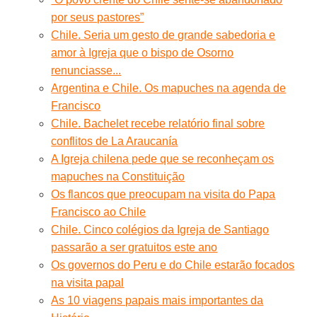
por seus pastores”
Chile. Seria um gesto de grande sabedoria e
amor à Igreja que o bispo de Osorno
renunciasse...
Argentina e Chile. Os mapuches na agenda de
Francisco
Chile. Bachelet recebe relatório final sobre
conflitos de La Araucanía
A Igreja chilena pede que se reconheçam os
mapuches na Constituição
Os flancos que preocupam na visita do Papa
Francisco ao Chile
Chile. Cinco colégios da Igreja de Santiago
passarão a ser gratuitos este ano
Os governos do Peru e do Chile estarão focados
na visita papal
As 10 viagens papais mais importantes da