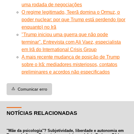
uma rodada de negociações
O regime legitimado, Teerã domina o Ormuz, o
poder nuclear: por que Trump está perdendo (por
enquanto) no Irã
"Trump iniciou uma guerra que não pode
terminar". Entrevista com Ali Vaez, especialista
em Irã do International Crisis Group
A mais recente mudança de posição de Trump
sobre o Irã: mediadores misteriosos, contatos
preliminares e acordos não especificados
⚠️
Comunicar erro
NOTÍCIAS RELACIONADAS
''Mãe da psicologia''? Subjetividade, liberdade e autonomia em