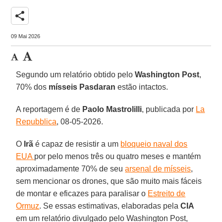
share
09 Mai 2026
Segundo um relatório obtido pelo
Washington Post
,
70% dos
mísseis Pasdaran
estão intactos.
A reportagem é de
Paolo Mastrolilli
, publicada por
La
Repubblica
, 08-05-2026.
O
Irã
é capaz de resistir a um
bloqueio naval dos
EUA
por pelo menos três ou quatro meses e mantém
aproximadamente 70% de seu
arsenal de mísseis
,
sem mencionar os drones, que são muito mais fáceis
de montar e eficazes para paralisar o
Estreito de
Ormuz
. Se essas estimativas, elaboradas pela
CIA
em um relatório divulgado pelo Washington Post,