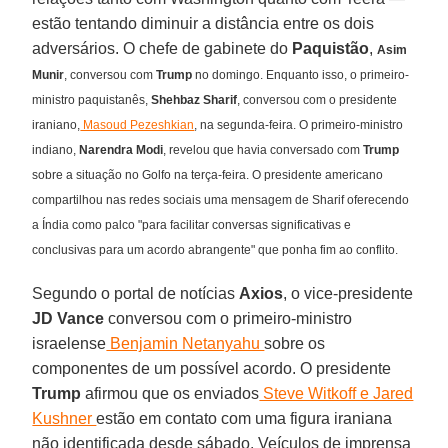
estão tentando diminuir a distância entre os dois
adversários. O chefe de gabinete do
Paquistão
,
Asim
Munir
, conversou com
Trump
no domingo. Enquanto isso, o primeiro-
ministro paquistanês,
Shehbaz Sharif
, conversou com o presidente
iraniano,
Masoud Pezeshkian
, na segunda-feira. O primeiro-ministro
indiano,
Narendra Modi
, revelou que havia conversado com
Trump
sobre a situação no Golfo na terça-feira. O presidente americano
compartilhou nas redes sociais uma mensagem de Sharif oferecendo
a Índia como palco "para facilitar conversas significativas e
conclusivas para um acordo abrangente" que ponha fim ao conflito.
Segundo o portal de notícias
Axios
, o vice-presidente
JD Vance
conversou com o primeiro-ministro
israelense
Benjamin Netanyahu
sobre os
componentes de um possível acordo. O presidente
Trump
afirmou que os enviados
Steve Witkoff e Jared
Kushner
estão em contato com uma figura iraniana
não identificada desde sábado. Veículos de imprensa