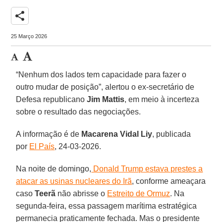
share
25 Março 2026
“Nenhum dos lados tem capacidade para fazer o
outro mudar de posição”, alertou o ex-secretário de
Defesa republicano
Jim Mattis
, em meio à incerteza
sobre o resultado das negociações.
A informação é de
Macarena Vidal Liy
, publicada
por
El País
, 24-03-2026.
Na noite de domingo,
Donald Trump estava prestes a
atacar as usinas nucleares do Irã
, conforme ameaçara
caso
Teerã
não abrisse o
Estreito de Ormuz
. Na
segunda-feira, essa passagem marítima estratégica
permanecia praticamente fechada. Mas o presidente