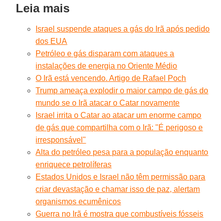
Leia mais
Israel suspende ataques a gás do Irã após pedido
dos EUA
Petróleo e gás disparam com ataques a
instalações de energia no Oriente Médio
O Irã está vencendo. Artigo de Rafael Poch
Trump ameaça explodir o maior campo de gás do
mundo se o Irã atacar o Catar novamente
Israel irrita o Catar ao atacar um enorme campo
de gás que compartilha com o Irã: "É perigoso e
irresponsável"
Alta do petróleo pesa para a população enquanto
enriquece petrolíferas
Estados Unidos e Israel não têm permissão para
criar devastação e chamar isso de paz, alertam
organismos ecumênicos
Guerra no Irã é mostra que combustíveis fósseis