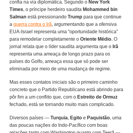
confia na via diplomática. Segundo o
New York
Times
, o príncipe herdeiro saudita
Mohammed bin
Salman
está pressionando
Trump
para que continue
a
guerra contra o Irã
, argumentando que a ofensiva
EUA-Israel representa uma “oportunidade histórica”
para remodelar completamente o
Oriente Médio
. O
jornal relata que o líder saudita argumenta que o
Irã
representa uma ameaça de longo prazo para os
países do Golfo, ameaça essa que só pode ser
eliminada por meio de uma mudança de regime.
Mas esses contatos iniciais são o primeiro caminho
concreto que o Partido Republicano está abrindo para
pôr fim a um conflito que, com o
Estreito de Ormuz
fechado, está se tornando muito mais complicado.
Diversos países —
Turquia
,
Egito
e
Paquistão
, uma
das poucas nações do Indo-Pacífico com boas
relações tanto com Washington quanto com Teerã —