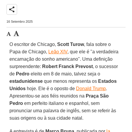
share
16 Setembro 2025
O escritor de Chicago,
Scott Turow
, fala sobre o
Papa de Chicago,
Leão XIV
, que ele é "a verdadeira
encarnação do sonho americano". Uma definição
surpreendente:
Robert Franck Prevost
, o sucessor
de
Pedro
eleito em 8 de maio, talvez seja o
estadunidense
que menos representa os
Estados
Unidos
hoje. Ele é o oposto de
Donald Trump
.
Apresentou-se aos fiéis reunidos na
Praça São
Pedro
em perfeito italiano e espanhol, sem
pronunciar uma palavra de inglês, sem se referir às
suas origens ou à sua cidade natal.
A entrevista é de
Marco Bruna
, publicada por
la