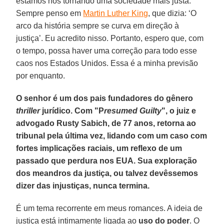
estamos nos tornando uma sociedade mais justa.
Sempre penso em
Martin Luther King
, que dizia: ‘O
arco da história sempre se curva em direção à
justiça’. Eu acredito nisso. Portanto, espero que, com
o tempo, possa haver uma correção para todo esse
caos nos Estados Unidos. Essa é a minha previsão
por enquanto.
O senhor é um dos pais fundadores do gênero
thriller
jurídico. Com "P
resumed Guilty
", o juiz e
advogado Rusty Sabich, de 77 anos, retorna ao
tribunal pela última vez, lidando com um caso com
fortes implicações raciais, um reflexo de um
passado que perdura nos EUA. Sua exploração
dos meandros da justiça, ou talvez devêssemos
dizer das injustiças, nunca termina.
É um tema recorrente em meus romances. A ideia de
justiça está intimamente ligada ao
uso do poder
. O