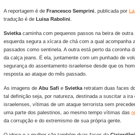
A reportagem é de
Francesco Semprini
, publicada por
La
tradução é de
Luisa Rabolini
.
Svietka
caminha com pequenos passos na beira de outra 
esquerda segura a xícara de chá com a qual acompanha a
passados ​​como sentinela. A outra está perto da coronha 
da calça jeans. É ela, juntamente com um punhado de volu
segurança do assentamento israelense desde que os home
resposta ao ataque do mês passado.
As imagens de
Abu Safi
e
Svietka
retratam duas faces 
tal definição seja, por natureza, destinada a suscitar a i
israelenses, vítimas de um ataque terrorista sem preceden
uma parte dos palestinos, ao mesmo tempo vítimas das
r
da corrupção e do extremismo de sua própria gente.
O idoso e a mulher são também duas faces da
Cisjordân