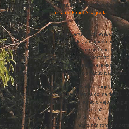
comunidade dos ortodoxos modernos, ortodoxos nacionali
pelo princípio de que a
terra de Israel é sagrada
e, portant
suas partes.
“Vou atirar em qualquer um que tentar subir esta colina, p
eliminar a mim e à minha gente", diz, apontando para um
dita a lei. “Estas aldeias aqui em frente são financiadas 
pelo ‘movimento terrorista’, por isso é importante explic
aqui noite e dia, não apenas para proteger a nossa casa, 
mas para defender a terra de
Israel
e a nação israelense.
Sentados ao lado de
Svietka
estão
Nave
e
Tagel
, três g
vigiam todos os dias e todas as noites na colina de
Eli
. “
Gaza
, meu marido está na polícia e já não o vejo há alg
tive um chamado interior – diz
Nave
-. Nós não escolhemo
e avós, mulheres normais, mas eles nos forçaram a fazer
outro lugar." “Somos leoas judias, agora nós também estam