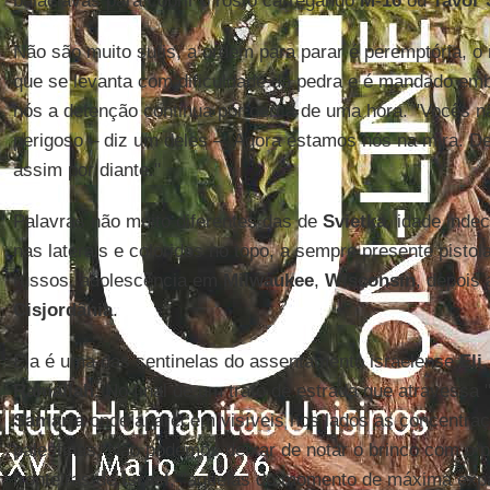
balaclavas para cobrir o rosto carregando
M
-
16
ou
Tavor 
Não são muito sutis, a ordem para parar é peremptória, o
que se levanta com dificuldade da pedra e é mandado e
nós a detenção continua por cerca de uma hora. "Vocês nã
perigoso – diz um deles –. Agora estamos nós na mira. De
assim por diante."
Palavras não muito diferentes das de
Svietka
, idade inde
nas laterais e coloridos no topo, a sempre presente pistol
russos, adolescência em
Milwaukee
,
Wisconsin
, depois
Cisjordânia
.
Ela é uma das sentinelas do assentamento israelense
Eli
Ramallah
. No final de um trato de estrada que atravessa 
Samaria
onde aparecem visíveis nos lados as concentraç
palestinas. Não podemos deixar de notar o brinco com o 
fronteiras de
Israel
, “aquelas do momento de máxima exp