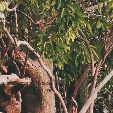
Sar
.
 mais controlado é
Abu Safi
,
mbora com maus modos. Para
o podem vir aqui, é
pois serão vocês cristãos e
cifrável, cabelos raspados
a no cós da calça jeans. Pais
 a mudança para a
, 30 quilômetros ao norte de
"os territórios ocupados" da
ões habitacionais
pingente que reproduz as
ansão”. Pertence à