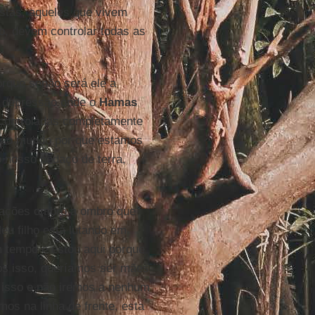
stas, aqueles que vivem
o, devem controlar todas as
orque senão será ele a
a depressão onde o
Hamas
e controladas completamente
ar ao mundo por que estamos
o nosso pedaço de terra,
"
erações ombro a ombro que
Meu filho está lutando em
um tempo e estou aqui porque
s isso, queríamos ser mães
 isso e não iremos a nenhum
os na linha de frente, esta