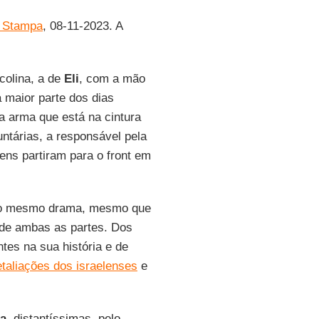
 Stampa
, 08-11-2023. A
colina, a de
Eli
, com a mão
 maior parte dos dias
da arma que está na cintura
ntárias, a responsável pela
ns partiram para o front em
do mesmo drama, mesmo que
ra de ambas as partes. Dos
tes na sua história e de
etaliações dos israelenses
e
ia
, distantíssimas, pelo