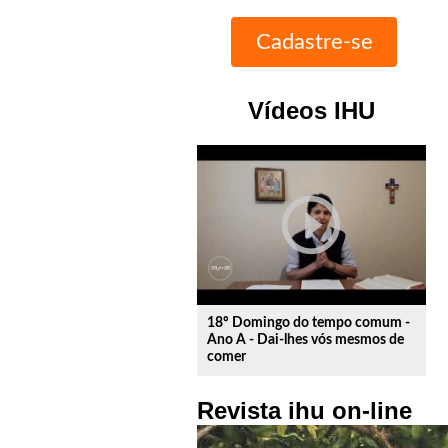
Vídeos IHU
play_circle_outline
18º Domingo do tempo comum -
Ano A - Dai-lhes vós mesmos de
comer
Revista ihu on-line