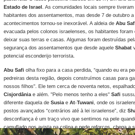
Estado de Israel
. As comunidades locais sempre tivera
habitantes dos assentamentos, mas desde 7 de outubro a 
acontecimentos tornou-se inexorável. A aldeia de
Abu Saf
evacuada pelos colonos israelenses, os habitantes foram 
deixar suas terras e casas. Algumas foram destruídas pe
segurança dos assentamentos que desde aquele
Shabat
v
potencial esconderijo terrorista.
Abu Safi
olha fixo para a casa perdida, “quando eu era 
pedreiras desta região, depois construímos casas para ga
nossos filhos". Ele tem cerca de noventa netos, espalhado
Cisjordânia
e além. "Pelo menos tenho a eles"
Safi
sussur
diferente daquela de
Susia
e
At
-
Tuwani
, onde os israel
postos avançados “contrários até à lei israelense”, diz
Sh
desconfiança é um traço vivo que sentimos na pele quand
camuflado nos avista na colina e pede reforços, chega a