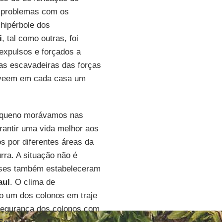
m problemas com os
hipérbole dos
i
, tal como outras, foi
expulsos e forçados a
las escavadeiras das forças
eem em cada casa um
pequeno morávamos nas
rantir uma vida melhor aos
s por diferentes áreas da
ra. A situação não é
enses também estabeleceram
aul
. O clima de
o um dos colonos em traje
 segurança dos colonos com