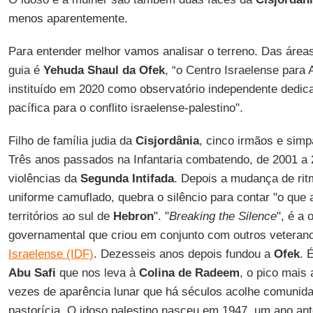
menos aparentemente.
Para entender melhor vamos analisar o terreno. Das área
guia é
Yehuda Shaul da Ofek
, “o Centro Israelense para 
instituído em 2020 como observatório independente dedi
pacífica para o conflito israelense-palestino".
Filho de família judia da
Cisjordânia
, cinco irmãos e simpa
Três anos passados ​​na Infantaria combatendo, de 2001 a
violências da
Segunda Intifada
. Depois a mudança de rit
uniforme camuflado, quebra o silêncio para contar "o que
territórios ao sul de
Hebron
". "
Breaking the Silence
", é a
governamental que criou em conjunto com outros vetera
Israelense (IDF)
. Dezesseis anos depois fundou a
Ofek
. 
Abu Safi
que nos leva à
Colina de Radeem
, o pico mais
vezes de aparência lunar que há séculos acolhe comunida
pastorícia. O idoso palestino nasceu em 1947, um ano an