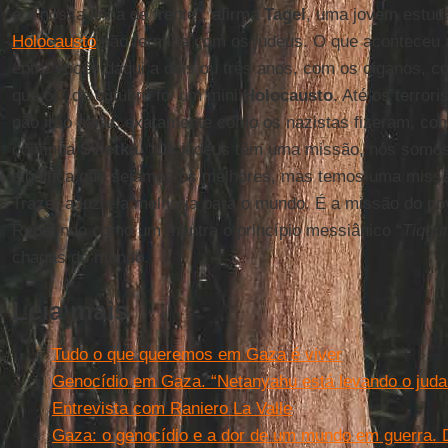
é a nossa linha de frente”, afirma
Tagel
, uma jovem estuda
Holocausto
não termina com os judeus. O que aconteceu 
entre vocês daqui a dois ou três anos, com os ciganos, co
que o 7 de outubro foi um mini
Holocausto
. Até os terror
não irão parar, exatamente como os nazistas fizeram, co
continua
Svietka
. “Os judeus têm uma missão, nós somos 
significa que sejamos os melhores, mas temos uma missão
Trazer a luz e a melhoria para o mundo. É a missão do po
Repetindo como um mantra o princípio messiânico “
Tiqqu
chagas do mundo.
Leia mais
Tudo o que queremos em Gaza é viver
Genocídio em Gaza. “Netanyahu está levando o juda
Entrevista com Raniero La Valle
Gaza: o genocídio e a dor de um mundo em guerra.