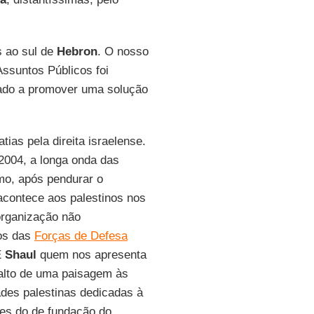
s ao sul de
Hebron
. O nosso
Assuntos Públicos foi
cado a promover uma solução
tias pela direita israelense.
 2004, a longa onda das
mo, após pendurar o
 acontece aos palestinos nos
 organização não
nos das
Forças de Defesa
É
Shaul
quem nos apresenta
 alto de uma paisagem às
des palestinas dedicadas à
tes do de fundação do