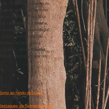
nte. “A ideologia doente do
aqui vai acontecer também
m os cristãos. É por isso
istas não obterem a
Sharia
,
m a mesma ampla ideologia”,
o povo eleito, isso não
 diferente dos outros.
vo judeu”, afirma
Svietka
.
n Olam
”, ou seja, curar as
ísmo ao fundo do poço”.
 Destaques da Semana no IHU