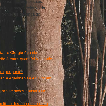
róprios limites pessoais,
rolongamento coletivo do
 fronteiras da vinda do
psíquico.
iari e Giorgio Agamben
ção é entre quem foi vacinado
to por ponto”
ciari e Agamben se equivocam
 para vacinados causará um
político dos corpos à prisão