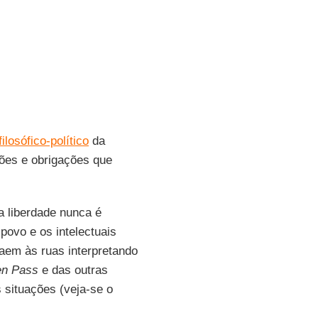
filosófico-político
da
ções e obrigações que
a liberdade nunca é
povo e os intelectuais
aem às ruas interpretando
en Pass
e das outras
 situações (veja-se o