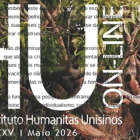
Também neste caso, intelectuais de esquerda e de direita 
mesmo espelho. Isso não pode deixar de impressionar. Qu
as suas teses gerais, esquecendo-se da análise do particu
gerar monstruosidades.
Não discriminar a emergência do terrorismo da emergênci
que até uma criança saberia argumentar – revela como a 
teses gerais muitas vezes não sabe se defrontar com a pr
a vacinação não é uma expressão do biopoder, mas a re
homens e das mulheres à violência homicida do vírus.
No fundo dessa posição, encontramos uma concepção neoli
aristocratismo, individualismo, complexo de superioridade,
inconsciente, do povo como massa acéfala, rebanho, luga
pensamento crítico.
Uma categoria antropologicamente diferente, enfim, é a d