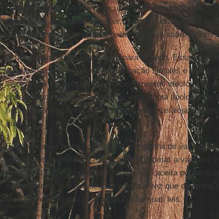
“saudabilistas”
. A sua preocupação não se inspira nem 
estratégias ocultas do biopoder, mas em uma sincera pre
especialmente de longo prazo, das vacinas sobre os noss
O fanatismo cede o lugar, aqui, para o medo. Essa parte d
alcançada por meio de uma informação simples e coerente
vezes falta. A ausência de posicionamentos ideológicos ain
possibilidade de persuasão. Mas esta última tipologia de 
figura mais elementar que provavelmente se aloja subjet
duas.
Eu já escrevia antes do início da campanha de vacinação n
vista estritamente psíquico, o medo de tomar a vacina é 
A vigilância do Ego não quer recuar, não aceita perder o c
saber. Porém, é o que acontece toda a vez que devemos 
uma doença, ao discurso médico e às suas leis.