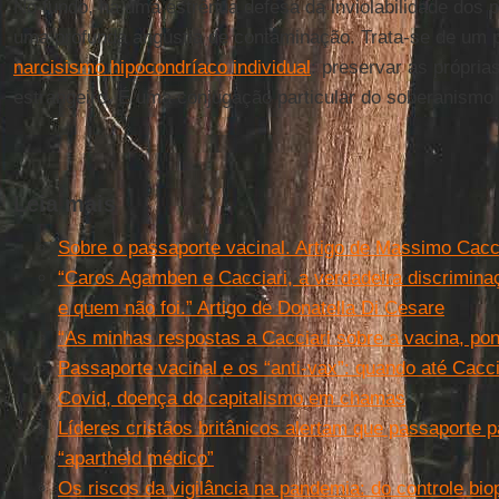
No fundo, há uma estrênua defesa da inviolabilidade dos p
uma profunda angústia de contaminação. Trata-se de um p
narcisismo hipocondríaco individual
: preservar as próprias
estrangeiro. É uma conjugação particular do soberanismo 
Leia mais
Sobre o passaporte vacinal. Artigo de Massimo Cacc
“Caros Agamben e Cacciari, a verdadeira discrimina
e quem não foi.” Artigo de Donatella Di Cesare
“As minhas respostas a Cacciari sobre a vacina, pon
Passaporte vacinal e os “anti-vax”: quando até Cac
Covid, doença do capitalismo em chamas
Líderes cristãos britânicos alertam que passaporte
“apartheid médico”
Os riscos da vigilância na pandemia: do controle bio