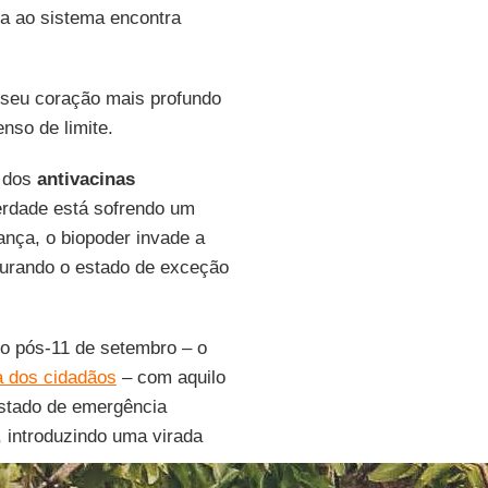
a ao sistema encontra
no seu coração mais profundo
nso de limite.
a dos
antivacinas
berdade está sofrendo um
nça, o biopoder invade a
igurando o estado de exceção
mo pós-11 de setembro – o
a dos cidadãos
– com aquilo
estado de emergência
, introduzindo uma virada