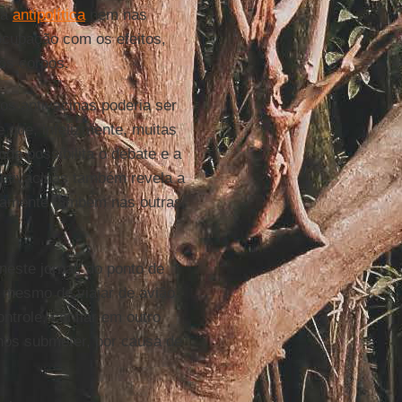
na
antipolítica
nem nas
ocupação com os efeitos,
os corpos.
os antivacinas poderia ser
 que, infelizmente, muitas
da possibilita o debate e a
antivacinas também revela a
ivamente também nas outras
este jornal: do ponto de
o mesmo de viajar de avião.
ontrole, confiar em outro
nos submeter, por causa de