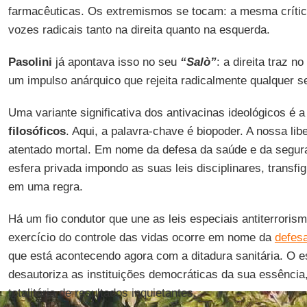
farmacêuticas. Os extremismos se tocam: a mesma crític
vozes radicais tanto na direita quanto na esquerda.
Pasolini
já apontava isso no seu
“Salò”
: a direita traz 
um impulso anárquico que rejeita radicalmente qualquer se
Uma variante significativa dos antivacinas ideológicos é 
filosóficos
. Aqui, a palavra-chave é biopoder. A nossa li
atentado mortal. Em nome da defesa da saúde e da segura
esfera privada impondo as suas leis disciplinares, transf
em uma regra.
Há um fio condutor que une as leis especiais antiterroris
exercício do controle das vidas ocorre em nome da
defes
que está acontecendo agora com a ditadura sanitária. O 
desautoriza as instituições democráticas da sua essência
totalitária de resultados inquietantes.