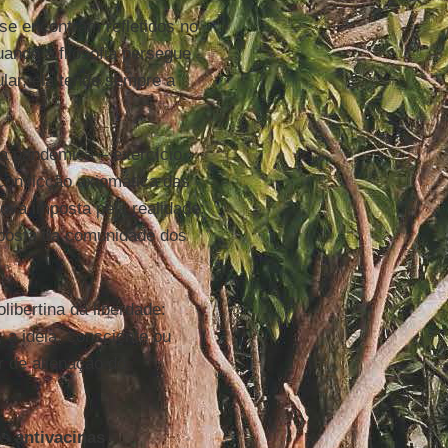
se encontram refletidos no
ando a filosofia persegue
lar, ela tende sempre a
a pandêmica – exercício
convicção axiomática das
ova imposta pela realidade:
sposta da comunidade dos
bertina da liberdade:
 a ideia, consciente ou
r de alienação do
os
antivacinas