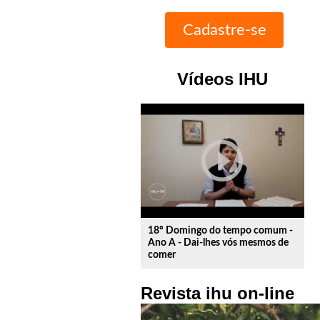
Vídeos IHU
play_circle_outline
18º Domingo do tempo comum -
Ano A - Dai-lhes vós mesmos de
comer
Revista ihu on-line