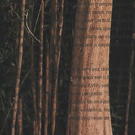
exemplo, alguns costumes sociais eram interpretados c
religiosa. Até se confundiam o respeito pelos mortos com a
hermenêuticas desempenham um papel central. Neste mo
importante – com a consciência mais plena que temos ho
indígenas – apoiar a expressão, a cultura de cada um dele
que também afeta a liturgia e chega até a expressão do cu
o Culto Divino
a aceita.
Encerro com uma recordação que, em vez disso, diz respe
estudante de teologia, pediram-me para ser o bibliotecár
mexicano, mais ou menos do século XVIII, sobre a moral
e respostas, me deparei com uma pergunta: “Se é pecado 
o espanhol e a indígena”. A resposta do moralista me fez r
portanto é pecado grave segundo a matéria, mas, como a
seria outro cristão para engrandecer o reino de Deus, não
na
Europa
”.