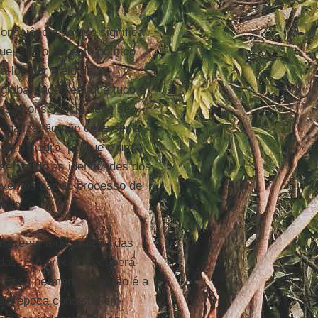
onsciência do que significa
e, sob o aspecto político
lá-los por meio da
 globalização em que tudo é
ossa consciência deve se
globalização não deve ser a
 do poliedro, porque é um,
nservando as identidades dos
devemos dar ao processo de
tivo.
nsere-se a destruição das
das. E é preciso recuperá-
a. Essa hermenêutica não é a
ela época consistia em