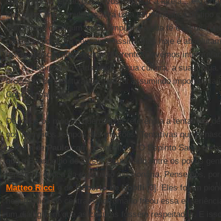
buscar a conversão dos povos, ampliar a Igreja... e, port
indígenas eram anuladas. Era uma hermenêutica de tipo ce
dominador, de algum modo, impunha a sua fé e a sua cult
naquela época, se pensasse assim, mas hoje é absoluta
hermenêutica radicalmente diferente. Devemos interpretar
isto é, valorizando cada povo, a sua cultura, a sua língua
processo de inculturação, que foi assumindo importância c
Concílio Vaticano II.
De todos os modos, quero fazer referência a tentativas de
nos primeiros tempos das missões. Tentativas que já na
como a de
Paulo
com os “gentios”. O Espírito Santo os h
que o Evangelho devia ser inculturado entre os povos gen
repete na época da expansão missionária. Pensemos, por
Matteo Ricci
e de
Roberto de Nobili
[3]. Eles foram pi
hegemônica do centralismo romano freou essa experiência
um diálogo em que as culturas fossem respeitadas. E iss