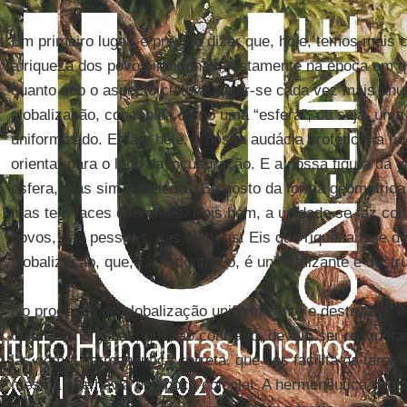
Em primeiro lugar, é preciso dizer que, hoje, temos mais c
a riqueza dos povos indígenas, justamente na época em qu
quanto sob o aspecto cultural, quer-se cada vez mais anu
globalização, concebida como uma “esfera”, ou seja, uma
uniformizado. Então, hoje, a nossa audácia profética, a n
orientar para o lado da inculturação. E a nossa figura da 
esfera, mas sim o poliedro. Eu gosto da forma geométrica
mas tem faces diferentes. Pois bem, a unidade se faz co
povos, das pessoas, das culturas. Eis que riqueza hoje 
globalização, que, caso contrário, é uniformizante e destru
No processo de globalização uniformizante e destrutivo, i
culturas indígenas, que, ao contrário, devem ser recupera
las com a hermenêutica correta, que nos facilita na taref
mesma que havia na época colonial. A hermenêutica daqu