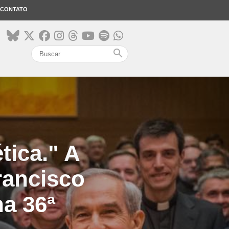
CONTATO
search
tica." A
rancisco
na 36ª