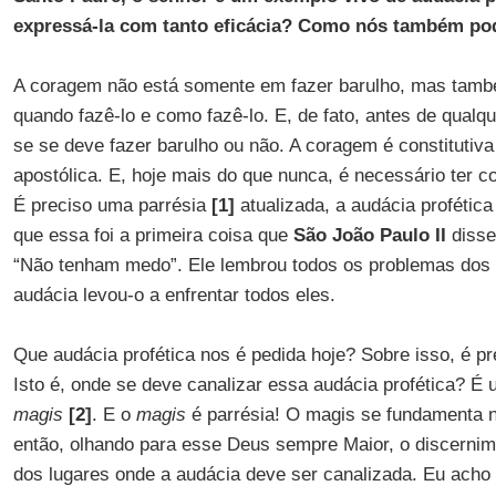
expressá-la com tanto eficácia? Como nós também po
A coragem não está somente em fazer barulho, mas tamb
quando fazê-lo e como fazê-lo. E, de fato, antes de qualqu
se se deve fazer barulho ou não. A coragem é constitutiv
apostólica. E, hoje mais do que nunca, é necessário ter c
É preciso uma parrésia
[1]
atualizada, a audácia profética
que essa foi a primeira coisa que
São João Paulo II
disse
“Não tenham medo”. Ele lembrou todos os problemas dos 
audácia levou-o a enfrentar todos eles.
Que audácia profética nos é pedida hoje? Sobre isso, é pr
Isto é, onde se deve canalizar essa audácia profética? É
magis
[2]
. E o
magis
é parrésia! O magis se fundamenta 
então, olhando para esse Deus sempre Maior, o discerni
dos lugares onde a audácia deve ser canalizada. Eu acho 