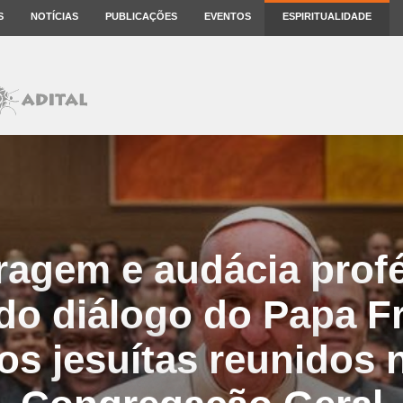
S
NOTÍCIAS
PUBLICAÇÕES
EVENTOS
ESPIRITUALIDADE
ragem e audácia profé
 do diálogo do Papa F
s jesuítas reunidos 