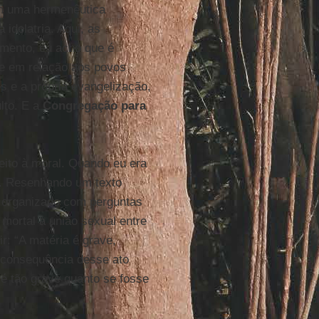
om uma hermenêutica
 idolatria. Aqui, as
mento, eu acho que é
je em relação aos povos
s e a própria evangelização,
lto. E a
Congregação para
ito à moral. Quando eu era
io. Resenhando um texto
, organizado com perguntas
mortal a união sexual entre
ir: “A matéria é grave,
 consequência desse ato
 é tão grave quanto se fosse