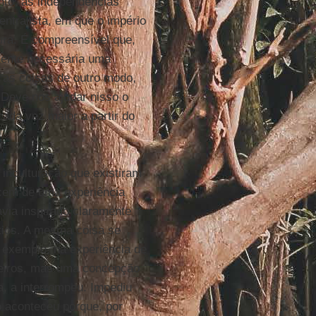
anto, as independências
ntralista, em que o império
ura. É compreensível que,
mente necessária uma
 as coisas de outro modo,
. Deve nos ajudar nisso o
ada vez maior a partir do
 inculturação que existiram
scem de uma experiência
avia inspirado claramente
tios. A mesma coisa se
 exemplo, na experiência de
oneiros, mas uma concepção
, a interrompeu. Impediu
o aconteceu porque, por