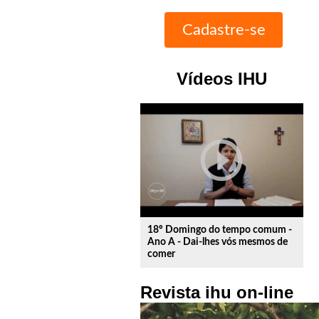
Vídeos IHU
play_circle_outline
18º Domingo do tempo comum -
Ano A - Dai-lhes vós mesmos de
comer
Revista ihu on-line