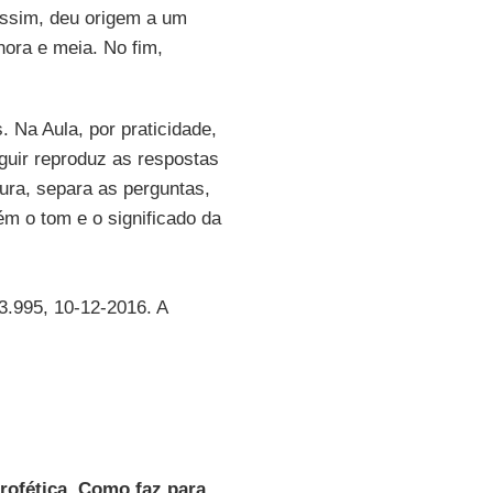
Assim, deu origem a um
ora e meia. No fim,
.
. Na Aula, por praticidade,
eguir reproduz as respostas
tura, separa as perguntas,
m o tom e o significado da
 3.995, 10-12-2016. A
rofética. Como faz para