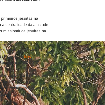
 primeiros jesuítas na
a centralidade da amizade
os missionários jesuítas na
ha palavra] é o texto
esentação do
livro
ergoglio
(1999-2013).
mérica Latina e no Caribe”,
ález
fotografam o lado
icar precisamente como a
slocamento das pessoas