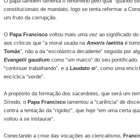
O papa também lamenta o fenômeno pelo qual “quando se
constitucionais de mandato, logo se tenta reformar a Const
um fruto da corrupção.
O
Papa Francisco
voltou mais uma vez ao significado do
aos críticos que “a moral usada na
Amoris laetitia
é tomi
Tomás
”, não a da “escolástica decadente” seguida por alg
Evangelii gaudium
como “um marco” do seu pontificado, 
“continuar trabalhando”, e a
Laudato si’
, como uma encícl
encíclica “verde”.
A propósito da formação dos sacerdotes, que será um te
Sínodo, o
Papa Francisco
lamentou a “carência” de disce
contra a tentação da “rigidez”, que hoje “em uma certa qu
voltou a se instaurar”.
Conectando a crise das vocações ao clericalismo,
Franci