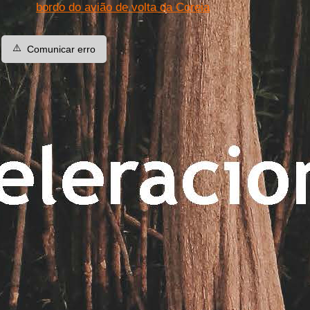
bordo do avião de volta da Coreia
⚠️
Comunicar erro