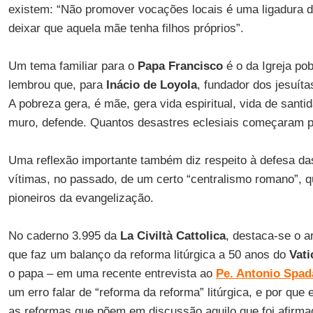
existem: “Não promover vocações locais é uma ligadura d
deixar que aquela mãe tenha filhos próprios”.
Um tema familiar para o
Papa Francisco
é o da Igreja pob
lembrou que, para
Inácio de Loyola
, fundador dos jesuít
A pobreza gera, é mãe, gera vida espiritual, vida de santid
muro, defende. Quantos desastres eclesiais começaram po
Uma reflexão importante também diz respeito à defesa das
vítimas, no passado, de um certo “centralismo romano”, 
pioneiros da evangelização.
No caderno 3.995 da
La Civiltà Cattolica
, destaca-se o a
que faz um balanço da reforma litúrgica a 50 anos do
Vati
o papa – em uma recente entrevista ao
Pe. Antonio Spad
um erro falar de “reforma da reforma” litúrgica, e por que
as reformas que põem em discussão aquilo que foi afirm