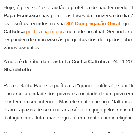
Hoje, é preciso “ter a audácia profética de não ter medo”
Papa Francisco
nas primeiras fases da conversa do dia 
os jesuítas reunidos na sua
36ª Congregação Geral
, que
Cattolica
publica na íntegra
no caderno atual. Sentindo-se
respondeu de improviso às perguntas dos delegados, abo
vários assuntos.
A nota é do sítio da revista
La Civiltà Cattolica
, 24-11-20
Sbardelotto
.
Para o Santo Padre, a política, a “grande política”, é um “
construir a unidade dos povos e a unidade de um povo em
existem no seu interior”. Mas ele sente que hoje “faltam a
eram capazes de se colocar a sério em jogo pelos seus i
diálogo nem a luta, mas seguiam em frente com inteligênci