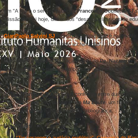
Em “A Rai e o serviço público”,
Francesco Occhetta SJ
s
missão da Rai hoje, diante dos “desafios clássicos de educ
GianPaolo Salvini SJ
nos explica aquilo que é realmente 
nas “Novas indicações sobre a cremação”.
Massimo Pampaloni SJ
traça o perfil do
Pe. Nazareno T
da sua morte: um pioneiro da comunicação e da análise 
massa.
Virgilio Fantuzzi SJ
aborda o confronto entre duas famíli
mais diferentes uma da outra” em
Ma Loute
, um filme de
espaço da nossa habitual resenha bibliográfica.
Leia mais
“Ter coragem e audácia profética”. Conversa do Pap