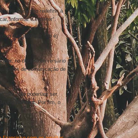
e pergunta como redefinir a
ar, informar e entreter”.
novo (e aquilo que não é)
addei
, no décimo aniversário
dos meios de comunicação de
as que “não poderiam ser
Bruno Dumont
. Por fim, o
a Francisco com os jesuítas