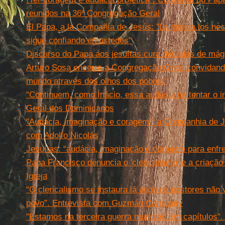
reunidos na 36ª Congregação Geral
El Papa, a la Compañía de Jesús: "La Iglesia los nec
sigue confiando en ustedes"
Discurso do Papa aos jesuítas cura décadas de má
Arturo Sosa encerra a Congregação Geral convidando
mundo através dos olhos dos pobres"
“Continuem, como Inácio, essa audácia de tentar o i
Geral dos Dominicanos
"Audácia, imaginação e coragem": a Companhia de Je
com Adolfo Nicolás
Jesuítas: “audácia, imaginação e coragem para enfr
Papa Francisco denuncia o 'clericalismo' e a criação 
Igreja
“O clericalismo se instaura lá onde os pastores não
povo”. Entrevista com Guzmán Carriquiry
"Estamos na terceira guerra mundial. Em capítulos". 