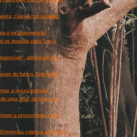
esita, cuenta con ustedes,
goa e incompreensão
 os jesuítas para "ver o
mpossível”, afirma Mestre
sus do futuro. Entrevista
entar a nossa missão”
de uma 'elite' de leigos na
 vivem a proximidade com o
Entrevista coletiva do Papa a