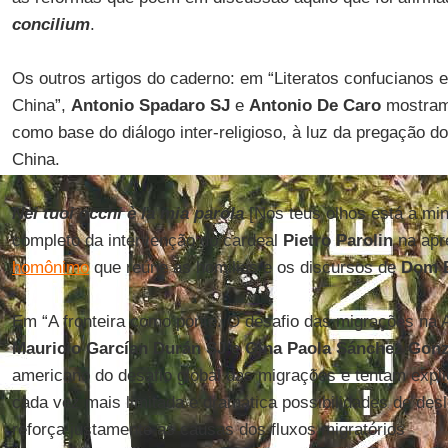
concilium
.
Os outros artigos do caderno: em “Literatos confucianos e
China”,
Antonio Spadaro SJ
e
Antonio De Caro
mostram 
como base do diálogo inter-religioso, à luz da pregação d
China.
Nei tuoi occhi è la mia parola
[Nos teus olhos está a min
completo da intervenção do cardeal
Pietro Parolin
na apr
homônimo
que reúne as homilias e os discursos de
Dom B
Em “A fronteira como ponte. O desafio das migrações na A
Mauricio Garcían Durán SJ
e
Gina Paola Sánchez Gonz
americano do desafio global das migrações e tentam expl
cada vez mais limitada e dramática possibilidades de de
reforça justamente as causas dos fluxos migratórios