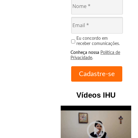
Eu concordo em
receber comunicações.
Conheça nossa
Política de
Privacidade
.
Vídeos IHU
play_circle_outline