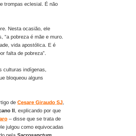
e trompas eclesial. É não
re. Nesta ocasião, ele
as, “a pobreza é mãe e muro.
ade, vida apostólica. E é
r falta de pobreza”.
 culturas indígenas,
que bloqueou alguns
rtigo de
Cesare Giraudo SJ
,
cano II
, explicando por que
aro
– disse que se trata de
 ele julgou como equivocadas
ado pela
Sacrosanctum