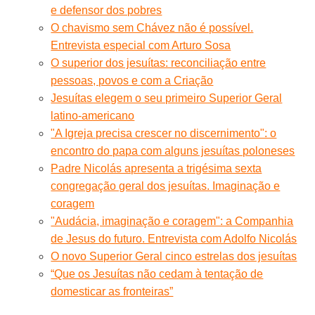
e defensor dos pobres
O chavismo sem Chávez não é possível.
Entrevista especial com Arturo Sosa
O superior dos jesuítas: reconciliação entre
pessoas, povos e com a Criação
Jesuítas elegem o seu primeiro Superior Geral
latino-americano
"A Igreja precisa crescer no discernimento": o
encontro do papa com alguns jesuítas poloneses
Padre Nicolás apresenta a trigésima sexta
congregação geral dos jesuítas. Imaginação e
coragem
"Audácia, imaginação e coragem": a Companhia
de Jesus do futuro. Entrevista com Adolfo Nicolás
O novo Superior Geral cinco estrelas dos jesuítas
“Que os Jesuítas não cedam à tentação de
domesticar as fronteiras”