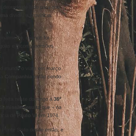
 e deixado de lado para que
oma
dividiu a província,
rmalmente, quando foi
ágoas e incompreensões
 no mundo o viam em março
 a
Companhia
estão sendo
o
feita neste domingo à
36ª
 da
missão jesuíta
que – na
ncia de
Paulo VI
em 1974.
 Ponte Sisto desde então, e