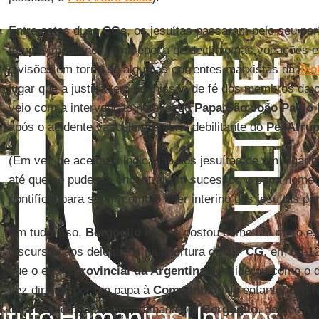
Entre estas duas
CGs
, os jesuítas passaram pelo seu pe
tempos modernos, uma época de declínio nas vocações e
divisões em torno de algumas correntes marxistas da
Teo
lugar que a justiça tem na missão de fé dos membros da 
veio com a intervenção notável do
Papa São João Paulo I
após o acidente vascular cerebral debilitante do
Pe. Arru
(Em vez de aceitar a indicação dos jesuítas de um vigário
até que se pudesse encontrar um sucessor, o papa nomeo
pontifício para servir como o líder interino dos jesuítas po
Em tudo isso,
Bergoglio
não se postou como um mero es
discursou aos delegados na abertura da
32ª CG
, em 03-12
que o então
provincial da Argentina
considerou como o d
vez dirigido por um papa à
Companhia
. No entanto, dent
dura inquietação, compartilhada por
Bergoglio
, de que a 