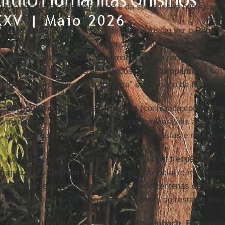
distanciara da sua identidade e da sua missão nucleares.
Muitos dos delegados ficaram magoados ao ver o
Papa P
aos trilhos, o que entenderam como uma advertência cont
endossado na
32ª CG
. Ignorando o pedido reconhecidamen
32ª CG votou por alterar o propósito da
Companhia
a fim 
justiça
” uma “exigência absoluta” do “serviço da fé”.
Bergoglio
opôs-se a essa emenda (conhecida como “
Dec
medo de que ela deixaria os jesuítas vulneráveis à ideolo
identidade sacerdotal, reduzindo-os a ativistas e militante
Ao voltar para a
Argentina
, ele citaria com frequência o 
ignoraria o
Decreto Quatro
. Como provincial e, mais tar
Máximo
responsável pela formação de centenas de jovens
deliberada de isolar a província argentina do restante dos
Alguns anos depois da eleição de
Kolvenbach
,
Bergoglio