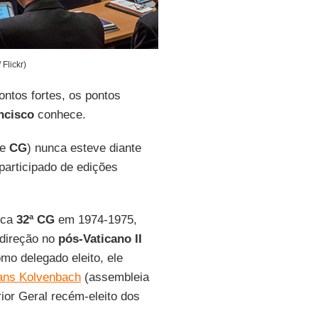
Flickr)
ntos fortes, os pontos
ncisco
conhece.
te
CG
) nunca esteve diante
participado de edições
ica
32ª CG
em 1974-1975,
 direção no
pós-Vaticano II
mo delegado eleito, ele
ans Kolvenbach
(assembleia
or Geral recém-eleito dos