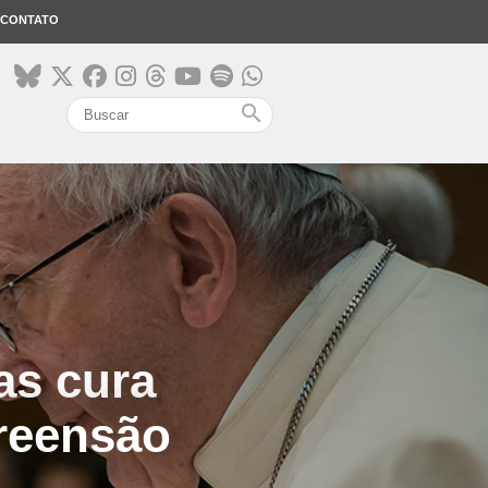
CONTATO
search
as cura
reensão