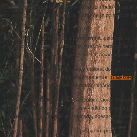
1980, a figura dominante na província) foi tirado do poder
se reintegrassem os
jesuítas argentinos
. A política de
R
deixando feridas duradouras.
Em 1990,
Bergoglio
deixou a
Companhia
, pelo menos fo
nomeado bispo auxiliar de Buenos Aires. A herança de m
somente se dissolveu depois de sua eleição ao papado.
Dadas as suspeitas com as quais a maioria dos jesuítas
de 2013, o amor e a afeição crescentes entre
Francisco
e
desde então nada menos do que extraordinários.
Interpretada à luz deste histórico, a alocução de
Francisc
CG
foi uma chance de articular uma visão do propósito e
opinião deles – havia sido abandonada, apesar da advertê
Evidentemente, muitas águas se passaram por debaixo da