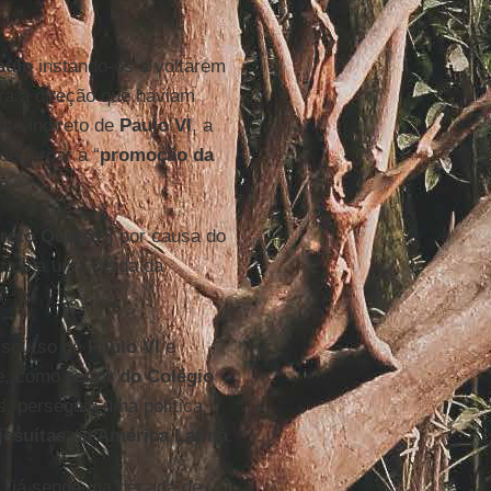
aulo
instando-os a voltarem
ra a direção que haviam
te indireto de
Paulo VI
, a
de tornar a “
promoção da
reto Quatro
”) por causa do
gia e a uma perda da
s.
discurso de
Paulo VI
e
de, como
reitor do Colégio
, perseguiu uma política
jesuítas na América Latina
.
(já sendo, na década de