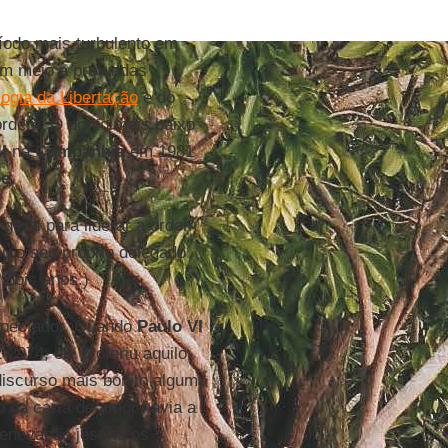
ríodo mais turbulento em
m meio a profundas
logia da Libertação
e do
ordem. O ponto mais baixo
I
na
Companhia
em 1981
pe
.
-geral para liderar a ordem
u o seu próprio delegado
r dois anos.)
pectador. Quando
Paulo VI
-2974, ele proferiu aquilo
iscurso mais bonito alguma
ro da carta de amor havia a
renovação jesuíta os