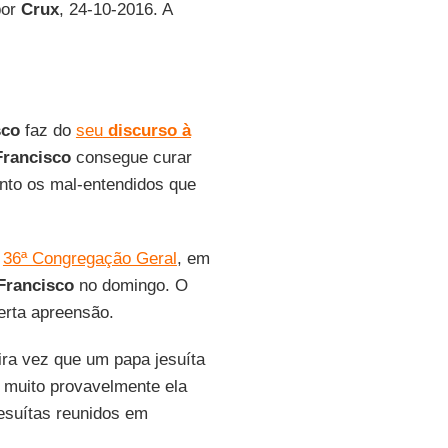
por
Crux
, 24-10-2016. A
sco
faz do
seu
discurso à
Francisco
consegue curar
anto os mal-entendidos que
a
36ª Congregação Geral
, em
Francisco
no domingo. O
erta apreensão.
ra vez que um papa jesuíta
e muito provavelmente ela
esuítas reunidos em