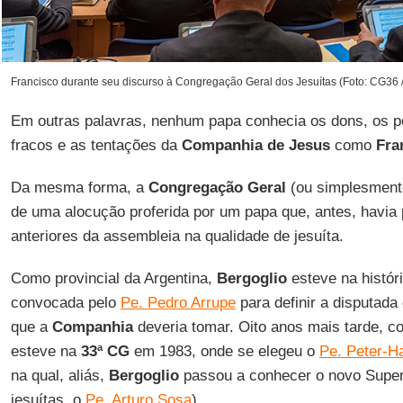
Francisco durante seu discurso à Congregação Geral dos Jesuítas (Foto: CG36 / 
Em outras palavras, nenhum papa conhecia os dons, os po
fracos e as tentações da
Companhia de Jesus
como
Fra
Da mesma forma, a
Congregação Geral
(ou simplesmen
de uma alocução proferida por um papa que, antes, havia 
anteriores da assembleia na qualidade de jesuíta.
Como provincial da Argentina,
Bergoglio
esteve na histór
convocada pelo
Pe. Pedro Arrupe
para definir a disputada
que a
Companhia
deveria tomar. Oito anos mais tarde, co
esteve na
33ª CG
em 1983, onde se elegeu o
Pe. Peter-H
na qual, aliás,
Bergoglio
passou a conhecer o novo Superi
jesuítas, o
Pe. Arturo Sosa
).