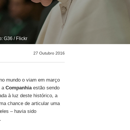
 G36 / Flickr
27 Outubro 2016
s no mundo o viam em março
e a
Companhia
estão sendo
da à luz deste histórico, a
uma chance de articular uma
eles – havia sido
.