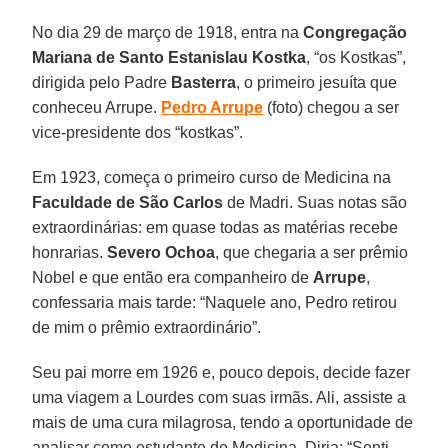
No dia 29 de março de 1918, entra na
Congregação
Mariana de Santo Estanislau Kostka
, “os Kostkas”,
dirigida pelo Padre
Basterra
, o primeiro jesuíta que
conheceu Arrupe.
Pedro Arrupe
(foto) chegou a ser
vice-presidente dos “kostkas”.
Em 1923, começa o primeiro curso de Medicina na
Faculdade de São Carlos
de Madri. Suas notas são
extraordinárias: em quase todas as matérias recebe
honrarias.
Severo Ochoa
, que chegaria a ser prêmio
Nobel e que então era companheiro de
Arrupe
,
confessaria mais tarde: “Naquele ano, Pedro retirou
de mim o prêmio extraordinário”.
Seu pai morre em 1926 e, pouco depois, decide fazer
uma viagem a Lourdes com suas irmãs. Ali, assiste a
mais de uma cura milagrosa, tendo a oportunidade de
analisar como estudante de Medicina. Diria: “Senti