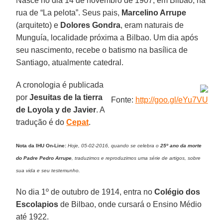
Nasce no dia 14 de novembro de 1907, em Bilbao, na
rua de “La pelota”. Seus pais,
Marcelino Arrupe
(arquiteto) e
Dolores Gondra
, eram naturais de
Munguía, localidade próxima a Bilbao. Um dia após
seu nascimento, recebe o batismo na basílica de
Santiago, atualmente catedral.
A cronologia é publicada
por
Jesuitas de la tierra
Fonte:
http://goo.gl/eYu7VU
de Loyola y de Javier
. A
tradução é do
Cepat
.
Nota da IHU On-Line:
Hoje, 05-02-2016, quando se celebra o
25º ano da morte
do Padre
Pedro Arrupe
, traduzimos e reproduzimos uma série de artigos, sobre
sua vida e seu testemunho.
No dia 1º de outubro de 1914, entra no
Colégio dos
Escolapios
de Bilbao, onde cursará o Ensino Médio
até 1922.