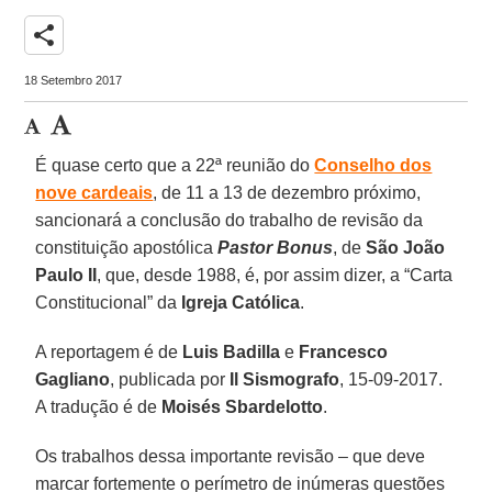
share
18 Setembro 2017
É quase certo que a 22ª reunião do
Conselho dos
nove cardeais
, de 11 a 13 de dezembro próximo,
sancionará a conclusão do trabalho de revisão da
constituição apostólica
Pastor Bonus
, de
São João
Paulo II
, que, desde 1988, é, por assim dizer, a “Carta
Constitucional” da
Igreja Católica
.
A reportagem é de
Luis Badilla
e
Francesco
Gagliano
, publicada por
Il Sismografo
, 15-09-2017.
A tradução é de
Moisés Sbardelotto
.
Os trabalhos dessa importante revisão – que deve
marcar fortemente o perímetro de inúmeras questões