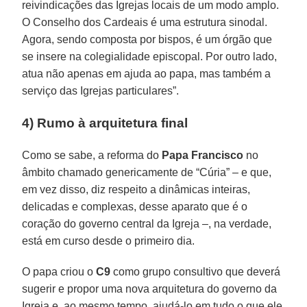
reivindicações das Igrejas locais de um modo amplo.
O Conselho dos Cardeais é uma estrutura sinodal.
Agora, sendo composta por bispos, é um órgão que
se insere na colegialidade episcopal. Por outro lado,
atua não apenas em ajuda ao papa, mas também a
serviço das Igrejas particulares”.
4) Rumo à arquitetura final
Como se sabe, a reforma do
Papa Francisco
no
âmbito chamado genericamente de “Cúria” – e que,
em vez disso, diz respeito a dinâmicas inteiras,
delicadas e complexas, desse aparato que é o
coração do governo central da Igreja –, na verdade,
está em curso desde o primeiro dia.
O papa criou o
C9
como grupo consultivo que deverá
sugerir e propor uma nova arquitetura do governo da
Igreja e, ao mesmo tempo, ajudá-lo em tudo o que ele