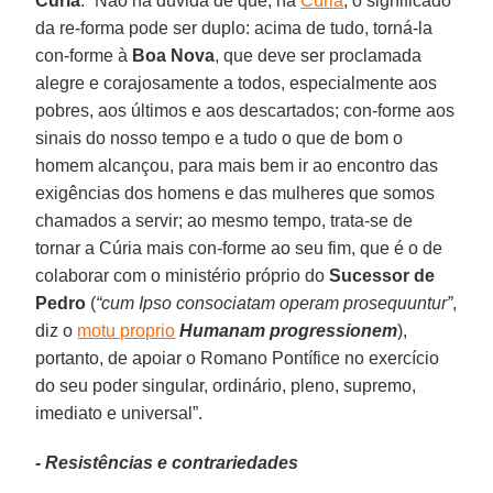
Cúria
: “Não há dúvida de que, na
Cúria
, o significado
da re-forma pode ser duplo: acima de tudo, torná-la
con-forme à
Boa Nova
, que deve ser proclamada
alegre e corajosamente a todos, especialmente aos
pobres, aos últimos e aos descartados; con-forme aos
sinais do nosso tempo e a tudo o que de bom o
homem alcançou, para mais bem ir ao encontro das
exigências dos homens e das mulheres que somos
chamados a servir; ao mesmo tempo, trata-se de
tornar a Cúria mais con-forme ao seu fim, que é o de
colaborar com o ministério próprio do
Sucessor de
Pedro
(
“cum Ipso consociatam operam prosequuntur”
,
diz o
motu proprio
Humanam progressionem
),
portanto, de apoiar o Romano Pontífice no exercício
do seu poder singular, ordinário, pleno, supremo,
imediato e universal”.
- Resistências e contrariedades