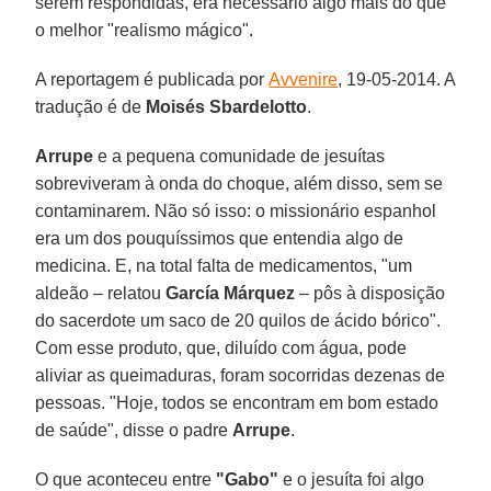
serem respondidas, era necessário algo mais do que
o melhor "realismo mágico".
A reportagem é publicada por
Avvenire
, 19-05-2014. A
tradução é de
Moisés Sbardelotto
.
Arrupe
e a pequena comunidade de jesuítas
sobreviveram à onda do choque, além disso, sem se
contaminarem. Não só isso: o missionário espanhol
era um dos pouquíssimos que entendia algo de
medicina. E, na total falta de medicamentos, "um
aldeão – relatou
García Márquez
– pôs à disposição
do sacerdote um saco de 20 quilos de ácido bórico".
Com esse produto, que, diluído com água, pode
aliviar as queimaduras, foram socorridas dezenas de
pessoas. "Hoje, todos se encontram em bom estado
de saúde", disse o padre
Arrupe
.
O que aconteceu entre
"Gabo"
e o jesuíta foi algo