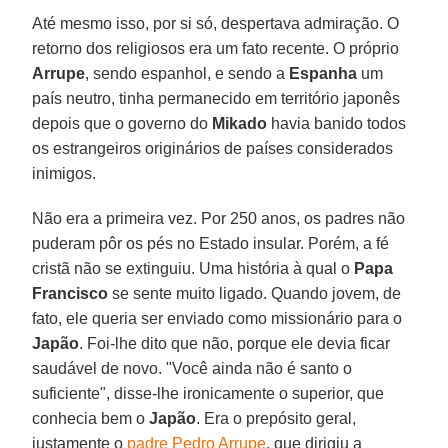
Até mesmo isso, por si só, despertava admiração. O
retorno dos religiosos era um fato recente. O próprio
Arrupe
, sendo espanhol, e sendo a
Espanha
um
país neutro, tinha permanecido em território japonês
depois que o governo do
Mikado
havia banido todos
os estrangeiros originários de países considerados
inimigos.
Não era a primeira vez. Por 250 anos, os padres não
puderam pôr os pés no Estado insular. Porém, a fé
cristã não se extinguiu. Uma história à qual o
Papa
Francisco
se sente muito ligado. Quando jovem, de
fato, ele queria ser enviado como missionário para o
Japão
. Foi-lhe dito que não, porque ele devia ficar
saudável de novo. "Você ainda não é santo o
suficiente", disse-lhe ironicamente o superior, que
conhecia bem o
Japão
. Era o prepósito geral,
justamente o
padre Pedro Arrupe
, que dirigiu a