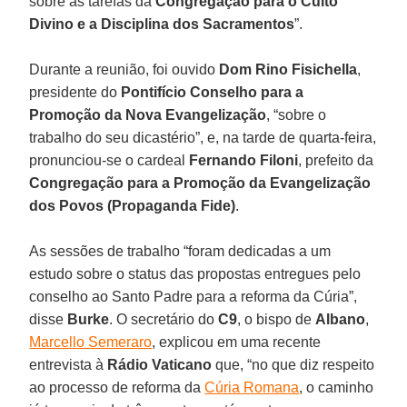
sobre as tarefas da
Congregação para o Culto
Divino e a Disciplina dos Sacramentos
”.
Durante a reunião, foi ouvido
Dom Rino Fisichella
,
presidente do
Pontifício Conselho para a
Promoção da Nova Evangelização
, “sobre o
trabalho do seu dicastério”, e, na tarde de quarta-feira,
pronunciou-se o cardeal
Fernando Filoni
, prefeito da
Congregação para a Promoção da Evangelização
dos Povos (Propaganda Fide)
.
As sessões de trabalho “foram dedicadas a um
estudo sobre o status das propostas entregues pelo
conselho ao Santo Padre para a reforma da Cúria”,
disse
Burke
. O secretário do
C9
, o bispo de
Albano
,
Marcello Semeraro
, explicou em uma recente
entrevista à
Rádio Vaticano
que, “no que diz respeito
ao processo de reforma da
Cúria Romana
, o caminho