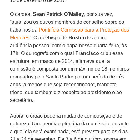
13 de dezembro de 2017.
O cardeal
Sean Patrick O’Malley
, por sua vez,
“atualizou os outros membros do conselho sobre os
trabalhos da
Pontifícia Comissão para a Proteção dos
Menores
”. O arcebispo de
Boston
teve uma
audiência pessoal com o papa nessa quarta-feira, às
17h. O quirógrafo com o qual
Francisco
criou essa
estrutura, em março de 2014, afirmava que “a
comissão é composta por um máximo de 18 membros
nomeados pelo Santo Padre por um período de três
anos, a menos que seja reconfirmado”, mandato
trienal que também diz respeito ao presidente e ao
secretário.
Agora, o órgão poderia mudar de composição e de
natureza. Uma reunião plenária da comissão, durante
a qual ela será examinada, está prevista para os dias
21 a 24 de setembro. De 3 a 6 de outubro, ocorre em