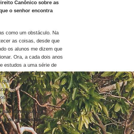
Direito Canônico sobre as
 que o senhor encontra
ras como um obstáculo. Na
tecer as coisas, desde que
ndo os alunos me dizem que
ionar. Ora, a cada dois anos
e estudos a uma série de
 admitem que a
Cúria
 que existem muitas
ssoas na imprensa; vemos
os.
 e não conseguiram
s e os reveses do Papa