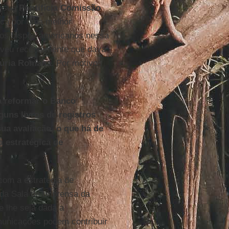
 sua
Pontifícia Comissão
sca por uma melhor
elos bispos americanos nessa
eveu recentemente que dava
úria Romana
. Por motivos
a reformar o Banco
guns livros de registros
a avaliação, o que há de
 estratégica de
com a estratégia de
 da Sala de Imprensa da
e lhe seja dada a
omunicações podem contribuir