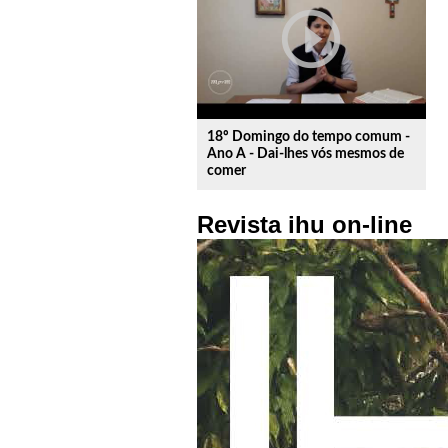
play_circle_outline
18º Domingo do tempo comum -
Ano A - Dai-lhes vós mesmos de
comer
Revista ihu on-line