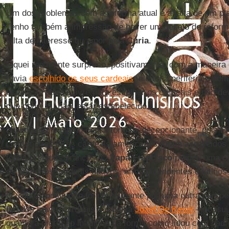
Um dos problemas com a reforma atual é a falta de um pl
Tenho também a impressão de haver um desejo de reform
falta de interesse ou amor pela
Cúria
.
Fiquei realmente surpreso, positivamente, com a maneir
havia
escolhido os seus cardeais
: ele foi à periferia e n
usuais. O papa é livre para escolher os cardeais e não d
que pode, ou não, estar estabelecido.
No entanto, o último consistório foi decepcionante, pois
F
costumeiros. Três cardeais americanos foram acrescidos a
todos prelados brancos. O
Papa Francisco
perdeu uma opo
os primeiros cardeais nativos, afrodescendentes e latino
O último consistório foi preocupante por uma outra pers
um dos novos cardeais – o belga
Jozef De Kesel
– possui
quanto à proteção infantil e na forma como lidou com padr