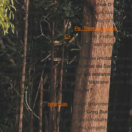
jurisdição. O que isso significa para o
Cardeal O’Malley
e
para a Tutela dos Menores
? Será apenas de faixada, bu
aparência? E o que pensar de todos os esforços feitos p
área? O seu confrade jesuíta, o
Pe. Thomas Reese
, escr
ao
Papa Francisco
a nota “
C+
” no tocante à reforma da
C
diferentes, penso que esta avaliação foi bem generosa.
Embora Francisco tenha lançado novas iniciativas par
Vaticano e a estratégia comunicacional da Santa Sé, al
reveladores indicaram problemas em andamento. Em su
errado com o sistema financeiro do Vaticano e com sua
comunicação, e o que precisa mudar?
Apesar de todas as
reformas
, há algo gravemente errado 
comunicação da
Santa Sé
. Acho que
Greg Burke
[diretor
Santa Sé] será capaz de fazer um belo trabalho, desde qu
oportunidade para isso. Dito de forma simplificada: as c