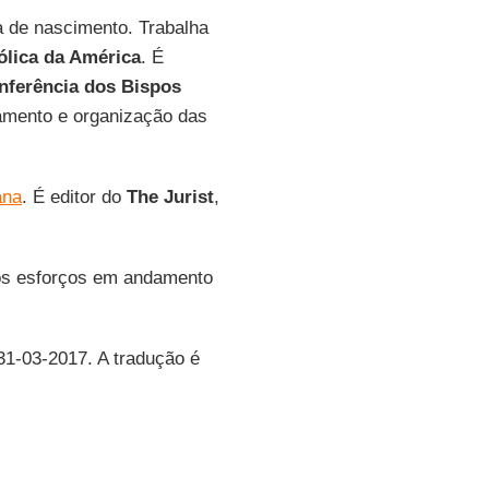
a de nascimento. Trabalha
ólica da América
. É
nferência dos Bispos
namento e organização das
ana
. É editor do
The Jurist
,
os esforços em andamento
 31-03-2017. A tradução é