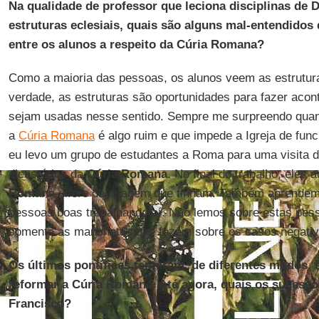
Na qualidade de professor que leciona disciplinas de 
estruturas eclesiais, quais são alguns mal-entendidos
entre os alunos a respeito da Cúria Romana?
Como a maioria das pessoas, os alunos veem as estrutu
verdade, as estruturas são oportunidades para fazer acon
sejam usadas nesse sentido. Sempre me surpreendo qua
a
Cúria Romana
é algo ruim e que impede a Igreja de func
eu levo um grupo de estudantes a Roma para uma visita d
dicastérios da
Cúria Romana
. No final do trabalho, eles
Romana
difere da imagem que tinham. Também aprendem
pessoas boas trabalhando aí. Não lemos sobre estas pe
somente as manchetes que fazem sobre os casos negativ
Os últimos pontífices tentaram, de diferentes modos,
reformar a Cúria Romana. Até agora, quais os sucesso
Francisco?