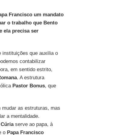
 Papa Francisco um mandato
ar o trabalho que Bento
 ela precisa ser
nstituições que auxilia o
podemos contabilizar
ora, em sentido estrito,
Romana
. A estrutura
tólica
Pastor Bonus
, que
 mudar as estruturas, mas
dar a mentalidade.
A
Cúria
serve ao papa, à
ue o
Papa Francisco