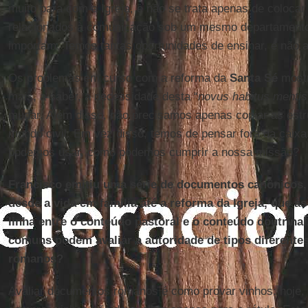
muito para com a Igreja, e não se trata apenas de colocar
relacionados à comunicação sob um mesmo departamento
importam. Temos tantas oportunidades de ensinar, e não 
Os problemas em curso com a reforma da
Santa Sé
mostr
mais, a saber, a necessidade desta “
novus habitus mentis
mudar. Além disso, não precisamos apenas copiar as estr
mundo civil. Em vez disso, temos de pensar fora da caix
podemos usar, como podemos cumprir a nossa missão?
Francisco emitiu uma série de documentos canônicos,
desde a vida em família até a reforma da Igreja, que à
linha entre o conteúdo pastoral e o conteúdo doutrina
comuns podem avaliar a autoridade de tipos diferent
romanos?
Avaliar documentos romanos é como provar vinhos: hoje, 