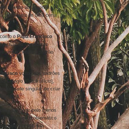
anejamento abrangente.
ar por causa de uma certa
a como o
Papa Francisco
omeou não os candidatos
eve seguir nenhum padrão
rancisco
voltou aos padrões
o Colégio [Cardinalício],
rtunidade singular de criar
s dos EUA.
pectiva também: pelo menos
 um histórico problemático
es pedófilos sob sua