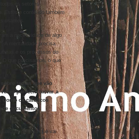
 todos os setores
. Estilo e conteúdo também
as usamos.
am a necessidade de algo
”. A mentalidade precisa
uturas e os processos do
a: O que precisamos, o que
 sobre temas que vão
s vezes parecem turvar a
l. Como os católicos
es de documentos
qualquer pessoa que vai