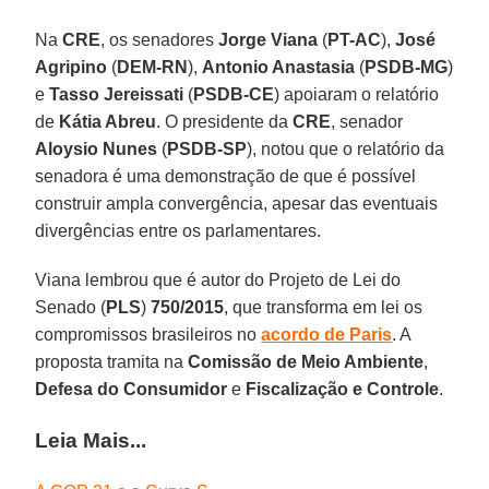
Na
CRE
, os senadores
Jorge Viana
(
PT-AC
),
José
Agripino
(
DEM-RN
),
Antonio Anastasia
(
PSDB-MG
)
e
Tasso Jereissati
(
PSDB-CE
) apoiaram o relatório
de
Kátia Abreu
. O presidente da
CRE
, senador
Aloysio Nunes
(
PSDB-SP
), notou que o relatório da
senadora é uma demonstração de que é possível
construir ampla convergência, apesar das eventuais
divergências entre os parlamentares.
Viana lembrou que é autor do Projeto de Lei do
Senado (
PLS
)
750/2015
, que transforma em lei os
compromissos brasileiros no
acordo de Paris
. A
proposta tramita na
Comissão de Meio Ambiente
,
Defesa do Consumidor
e
Fiscalização e Controle
.
Leia Mais...