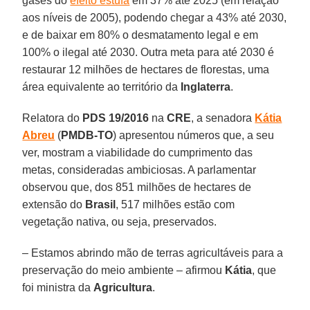
gases do
efeito estufa
em 37% até 2025 (em relação
aos níveis de 2005), podendo chegar a 43% até 2030,
e de baixar em 80% o desmatamento legal e em
100% o ilegal até 2030. Outra meta para até 2030 é
restaurar 12 milhões de hectares de florestas, uma
área equivalente ao território da
Inglaterra
.
Relatora do
PDS 19/2016
na
CRE
, a senadora
Kátia
Abreu
(
PMDB-TO
) apresentou números que, a seu
ver, mostram a viabilidade do cumprimento das
metas, consideradas ambiciosas. A parlamentar
observou que, dos 851 milhões de hectares de
extensão do
Brasil
, 517 milhões estão com
vegetação nativa, ou seja, preservados.
– Estamos abrindo mão de terras agricultáveis para a
preservação do meio ambiente – afirmou
Kátia
, que
foi ministra da
Agricultura
.