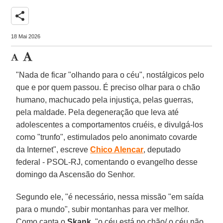
share
18 Mai 2026
"Nada de ficar "olhando para o céu", nostálgicos pelo
que e por quem passou. É preciso olhar para o chão
humano, machucado pela injustiça, pelas guerras,
pela maldade. Pela degeneração que leva até
adolescentes a comportamentos cruéis, e divulgá-los
como "trunfo", estimulados pelo anonimato covarde
da Internet", escreve
Chico Alencar
, deputado
federal - PSOL-RJ, comentando o evangelho desse
domingo da Ascensão do Senhor.
Segundo ele, "é necessário, nessa missão "em saída
para o mundo", subir montanhas para ver melhor.
Como canta o
Skank
, "o céu está no chão/ o céu não