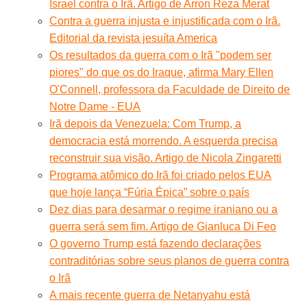
Israel contra o Irã. Artigo de Arron Reza Merat
Contra a guerra injusta e injustificada com o Irã.
Editorial da revista jesuíta America
Os resultados da guerra com o Irã "podem ser
piores" do que os do Iraque, afirma Mary Ellen
O'Connell, professora da Faculdade de Direito de
Notre Dame - EUA
Irã depois da Venezuela: Com Trump, a
democracia está morrendo. A esquerda precisa
reconstruir sua visão. Artigo de Nicola Zingaretti
Programa atômico do Irã foi criado pelos EUA
que hoje lança “Fúria Épica” sobre o país
Dez dias para desarmar o regime iraniano ou a
guerra será sem fim. Artigo de Gianluca Di Feo
O governo Trump está fazendo declarações
contraditórias sobre seus planos de guerra contra
o Irã
A mais recente guerra de Netanyahu está