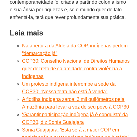
contemporaneidade foi criada a partir do colonialismo
e sua ânsia por riquezas e, se o mundo quer de fato
enfrentá-la, terá que rever profundamente sua prática.
Leia mais
Na abertura da Aldeia da COP, indígenas pedem
“demarcação já”
COP30: Conselho Nacional de Direitos Humanos
quer decreto de calamidade contra violência a
indígenas
Um protesto indígena interrompe a sede da
COP30: “Nossa terra não está à venda”
A flotilha indígena zarpa: 3 mil quilômetros pela
Amazônia para levar a voz de seu povo à COP30
‘Garantir participação indígena já é conquista’ da
COP30, diz Sonia Guajajara
Sonia Guajajara: ‘Esta será a maior COP em