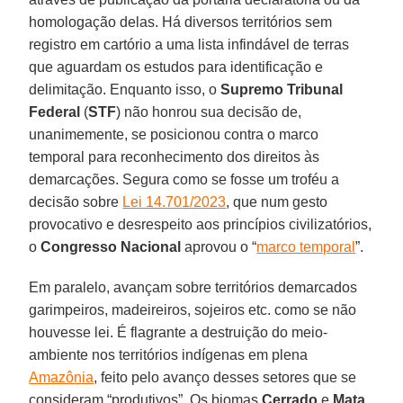
homologação delas. Há diversos territórios sem
registro em cartório a uma lista infindável de terras
que aguardam os estudos para identificação e
delimitação. Enquanto isso, o
Supremo Tribunal
Federal
(
STF
) não honrou sua decisão de,
unanimemente, se posicionou contra o marco
temporal para reconhecimento dos direitos às
demarcações. Segura como se fosse um troféu a
decisão sobre
Lei 14.701/2023
, que num gesto
provocativo e desrespeito aos princípios civilizatórios,
o
Congresso Nacional
aprovou o “
marco temporal
”.
Em paralelo, avançam sobre territórios demarcados
garimpeiros, madeireiros, sojeiros etc. como se não
houvesse lei. É flagrante a destruição do meio-
ambiente nos territórios indígenas em plena
Amazônia
, feito pelo avanço desses setores que se
consideram “produtivos”. Os biomas
Cerrado
e
Mata