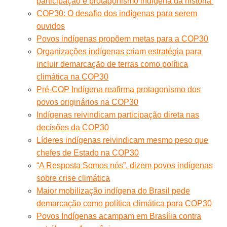
participação e protagonismo indígena da história’
COP30: O desafio dos indígenas para serem
ouvidos
Povos indígenas propõem metas para a COP30
Organizações indígenas criam estratégia para
incluir demarcação de terras como política
climática na COP30
Pré-COP Indígena reafirma protagonismo dos
povos originários na COP30
Indígenas reivindicam participação direta nas
decisões da COP30
Líderes indígenas reivindicam mesmo peso que
chefes de Estado na COP30
“A Resposta Somos nós”, dizem povos indígenas
sobre crise climática
Maior mobilização indígena do Brasil pede
demarcação como política climática para COP30
Povos Indígenas acampam em Brasília contra