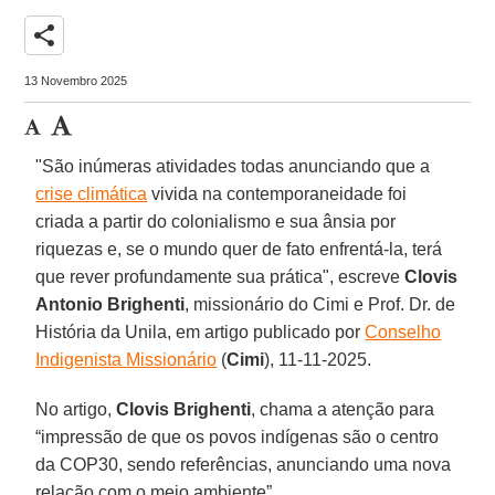
share
13 Novembro 2025
"São inúmeras atividades todas anunciando que a
crise climática
vivida na contemporaneidade foi
criada a partir do colonialismo e sua ânsia por
riquezas e, se o mundo quer de fato enfrentá-la, terá
que rever profundamente sua prática", escreve
Clovis
Antonio Brighenti
, missionário do Cimi e Prof. Dr. de
História da Unila, em artigo publicado por
Conselho
Indigenista Missionário
(
Cimi
), 11-11-2025.
No artigo,
Clovis
Brighenti
, chama a atenção para
“impressão de que os povos indígenas são o centro
da COP30, sendo referências, anunciando uma nova
relação com o meio ambiente”.