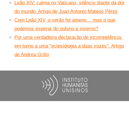
Leão XIV: calma no Vaticano, silêncio diante da dor
do mundo. Artigo de Juan Antonio Mateos Pérez
Com Leão XIV, o verão foi ameno… mas o que
podemos esperar do outono e inverno?
Por uma verdadeira declaração de incompetência:
em torno a uma ''eclesiologia a duas vozes''. Artigo
de Andrea Grillo