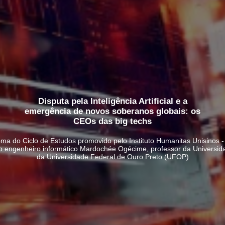
Disputa pela Inteligência Artificial e a
emergência de novos soberanos globais: os
CEOs das big techs
 é tema do Ciclo de Estudos promovido pelo Instituto Humanitas Unisinos
elo engenheiro informático Mardochée Ogécime, professor da Univers
da Universidade Federal de Ouro Preto (UFOP)