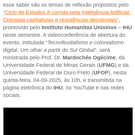
esse saber são os temas de reflexão propostos pelo
“Ciclo de Estudos A corrida pela Inteligência Artificial.
Distopias capitalistas e resistências decoloniais”
,
promovido pelo
Instituto Humanitas Unisinos – IHU
neste semestre. A videoconferência de abertura do
evento, intitulada “
Tecnofeudalismo e colonialismo
digital. Um olhar a partir do Sul Global
”, será
ministrada pelo Prof. Dr.
Mardochée Ogécime
, da
Universidade Federal de Minas Gerais (
UFMG
) e da
Universidade Federal de Ouro Preto (
UFOP
), nesta
quinta-feira, 04-09-2025, às 10h, e transmitida na
página eletrônica do
IHU
, no YouTube e nas redes
sociais.