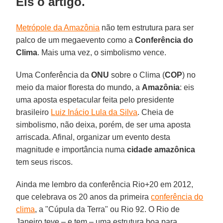
Eis o artigo.
Metrópole da Amazônia
não tem estrutura para ser
palco de um megaevento como a
Conferência do
Clima
. Mais uma vez, o simbolismo vence.
Uma Conferência da
ONU
sobre o Clima (
COP
) no
meio da maior floresta do mundo, a
Amazônia
: eis
uma aposta espetacular feita pelo presidente
brasileiro
Luiz Inácio Lula da Silva
. Cheia de
simbolismo, não deixa, porém, de ser uma aposta
arriscada. Afinal, organizar um evento desta
magnitude e importância numa
cidade amazônica
tem seus riscos.
Ainda me lembro da conferência Rio+20 em 2012,
que celebrava os 20 anos da primeira
conferência do
clima
, a "Cúpula da Terra" ou Rio 92. O Rio de
Janeiro teve – e tem – uma estrutura boa para