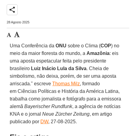
share
28 Agosto 2025
Uma Conferência da
ONU
sobre o Clima (
COP
) no
meio da maior floresta do mundo, a
Amazônia
: eis
uma aposta espetacular feita pelo presidente
brasileiro
Luiz Inácio Lula da Silva
. Cheia de
simbolismo, não deixa, porém, de ser uma aposta
arriscada." escreve
Thomas Milz
, formado
em Ciências Políticas e História da América Latina,
trabalha como jornalista e fotógrafo para a emissora
alemã
Bayerischer Rundfunk
, a agência de notícias
KNA e o jornal
Neue Zürcher Zeitung
, em artigo
publicado por
DW
, 27-08-2025.