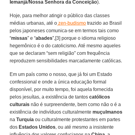
Iemanjá
/
Nossa
Senhora
da Conceição
).
Hoje, para melhor atingir o público das classes
médias urbanas, até o
zen-budismo
trazido ao Brasil
pelos japoneses comunica-se em termos tais como
“
missas
” e “
abades
”,[3] porque o idioma religioso
hegemônico é o do catolicismo. Até mesmo aqueles
que se declaram “sem religião” com frequência
reproduzem sensibilidades marcadamente católicas.
Em um país como o nosso, que já foi um Estado
confessional e onde a única educação formal
disponível, por muito tempo, foi aquela fornecida
pelos jesuítas, a existência de tantos
católicos
culturais
não é surpreendente, bem como não o é a
existência de indivíduos culturalmente
muçulmanos
na
Turquia
ou culturalmente protestantes em partes
dos
Estados Unidos
, ou até mesmo a insistente
influência dos valores confucianos na
China
, a