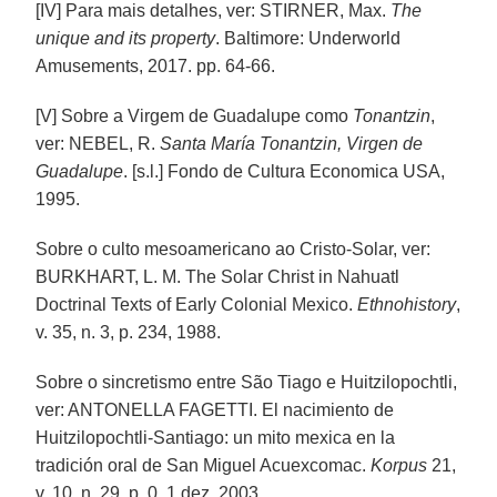
[IV] Para mais detalhes, ver: STIRNER, Max.
The
unique and its property
. Baltimore: Underworld
Amusements, 2017. pp. 64-66.
[V] Sobre a Virgem de Guadalupe como
Tonantzin
,
ver: NEBEL, R.
Santa María Tonantzin, Virgen de
Guadalupe
. [s.l.] Fondo de Cultura Economica USA,
1995.
Sobre o culto mesoamericano ao Cristo-Solar, ver:
BURKHART, L. M. The Solar Christ in Nahuatl
Doctrinal Texts of Early Colonial Mexico.
Ethnohistory
,
v. 35, n. 3, p. 234, 1988.
Sobre o sincretismo entre São Tiago e Huitzilopochtli,
ver: ANTONELLA FAGETTI. El nacimiento de
Huitzilopochtli-Santiago: un mito mexica en la
tradición oral de San Miguel Acuexcomac.
Korpus
21,
v. 10, n. 29, p. 0, 1 dez. 2003.