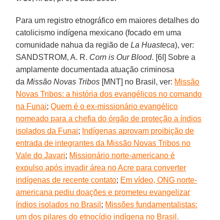
Para um registro etnográfico em maiores detalhes do
catolicismo indígena mexicano (focado em uma
comunidade nahua da região de
La Huasteca
), ver:
SANDSTROM, A. R.
Corn is Our Blood
. [6I] Sobre a
amplamente documentada atuação criminosa
da
Missão Novas Tribos
[MNT] no Brasil, ver:
Missão
Novas Tribos: a história dos evangélicos no comando
na Funai
;
Quem é o ex-missionário evangélico
nomeado para a chefia do órgão de proteção a índios
isolados da Funai
;
Indígenas aprovam proibição de
entrada de integrantes da Missão Novas Tribos no
Vale do Javari
;
Missionário norte-americano é
expulso após invadir área no Acre para converter
indígenas de recente contato
;
Em vídeo, ONG norte-
americana pediu doações e prometeu evangelizar
índios isolados no Brasil
;
Missões fundamentalistas:
um dos pilares do etnocídio indígena no Brasil.