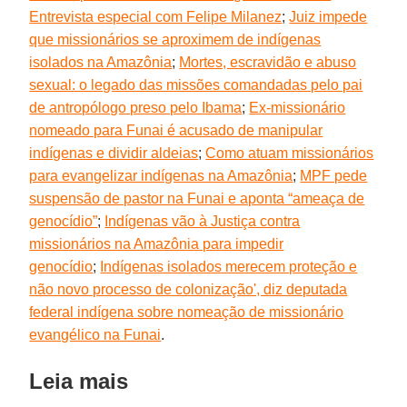
Entrevista especial com Felipe Milanez
;
Juiz impede
que missionários se aproximem de indígenas
isolados na Amazônia
;
Mortes, escravidão e abuso
sexual: o legado das missões comandadas pelo pai
de antropólogo preso pelo Ibama
;
Ex-missionário
nomeado para Funai é acusado de manipular
indígenas e dividir aldeias
;
Como atuam missionários
para evangelizar indígenas na Amazônia
;
MPF pede
suspensão de pastor na Funai e aponta “ameaça de
genocídio”
;
Indígenas vão à Justiça contra
missionários na Amazônia para impedir
genocídio
;
Indígenas isolados merecem proteção e
não novo processo de colonização', diz deputada
federal indígena sobre nomeação de missionário
evangélico na Funai
.
Leia mais