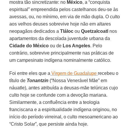
mostra tão sincretizante: no
México
, a “conquista
espiritual” empreendida pelos castelhanos deu-se às
avessas, ou, no mínimo, em via de mão dupla. O culto
aos velhos deuses sobrevive hoje não em altares
neopagãos dedicados a
Tláloc
ou
Quetzalcoatl
nos
apartamentos da descolada juventude urbana da
Cidade do México
ou de
Los Angeles
. Pelo
contrário, sobrevive principalmente nas práticas de
um campesinato indígena nominalmente católico.
Foi entre eles que a
Virgem de Guadalupe
recebeu o
título de
Tonantzin
(“Nossa Venerável Mãe” em
náuatle), antes atribuída a deusas-mãe telúricas cujo
culto hoje se confunde com a devoção mariana.
Similarmente, a confluência entre a teologia
franciscana e a espiritualidade indígena originou, no
início do período virreinal, o culto mesoamericano ao
“Cristo Solar”, que persiste ainda hoje.