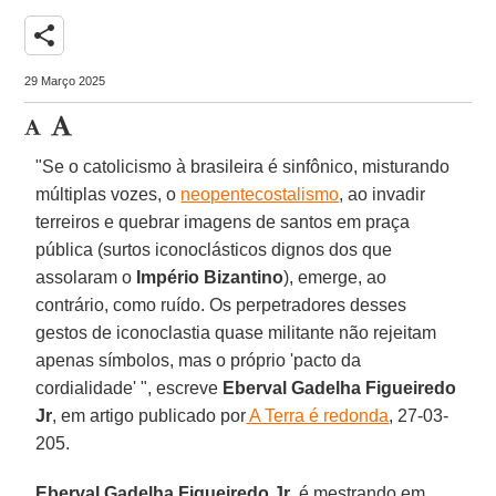
share
29 Março 2025
"Se o catolicismo à brasileira é sinfônico, misturando
múltiplas vozes, o
neopentecostalismo
, ao invadir
terreiros e quebrar imagens de santos em praça
pública (surtos iconoclásticos dignos dos que
assolaram o
Império Bizantino
), emerge, ao
contrário, como ruído. Os perpetradores desses
gestos de iconoclastia quase militante não rejeitam
apenas símbolos, mas o próprio 'pacto da
cordialidade' ", escreve
Eberval Gadelha Figueiredo
Jr
, em artigo publicado por
A Terra é redonda
, 27-03-
205.
Eberval Gadelha Figueiredo Jr
. é mestrando em