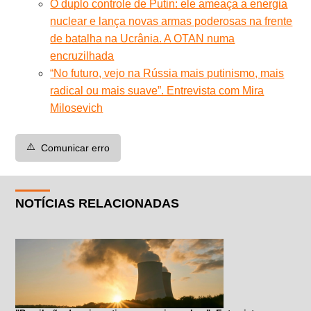
O duplo controle de Putin: ele ameaça a energia
nuclear e lança novas armas poderosas na frente
de batalha na Ucrânia. A OTAN numa
encruzilhada
“No futuro, vejo na Rússia mais putinismo, mais
radical ou mais suave”. Entrevista com Mira
Milosevich
⚠️
Comunicar erro
NOTÍCIAS RELACIONADAS