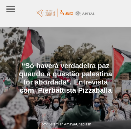
“Só haverá verdadeira paz
quando a questão palestina
for abordada”. Entrevista
com Pierbattista Pizzaballa
Foto: Jeremiah Amaya/Unsplash