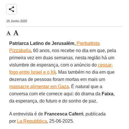
share
25 Junho 2025
Patriarca Latino de Jerusalém
,
Pierbattista
Pizzaballa
, 60 anos, nos recebe no dia em que, pela
primeira vez em duas semanas, nesta região há um
vislumbre de esperança, com o anúncio do
cessar-
fogo entre Israel e o Irã
. Mas também no dia em que
dezenas de pessoas foram mortas em mais um
massacre alimentar em Gaza
. É natural que a
conversa com ele comece aqui: do drama da
Faixa
,
da esperança, do futuro e do sonho de paz.
A entrevista é de
Francesca Caferri
, publicada
por
La Repubblica
,
25-06-2025
.