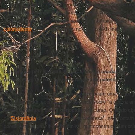
Não estamos diante de um conflito convencional entre doi
um
projeto colonial
mais parecido com a
África do Sul
qualquer outra coisa. Sei que é difícil para muita gente na
colonialismo
continua operando no século XXI, mas é ass
O uso das palavras é importante.
Absolutamente.
Como você percebe que as palavras são usadas nos m
europeus no que diz respeito à questão palestina?
Os meios de comunicação
mainstream
usam uma linguage
o que está acontecendo. Quando falam sobre “a guerra 
aos cidadãos que há um
genocídio
em curso. Quando cha
na
Cisjordânia
de “operações de autodefesa”, não contam
operações de classificação étnica, que constituem um
cri
humanidade
.