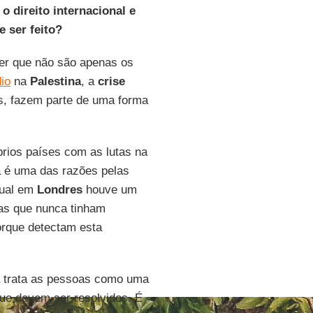
o direito internacional e
e ser feito?
er que não são apenas os
io
na
Palestina
, a
crise
 fazem parte de uma forma
rios países com as lutas na
a é uma das razões pelas
qual em
Londres
houve um
as que nunca tinham
orque detectam esta
da trata as pessoas como uma
ue devem ser resolvidos. É