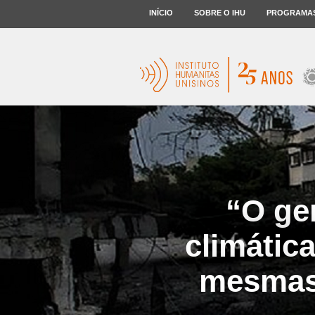
INÍCIO
SOBRE O IHU
PROGRAMA
“O gen
climátic
mesmas 