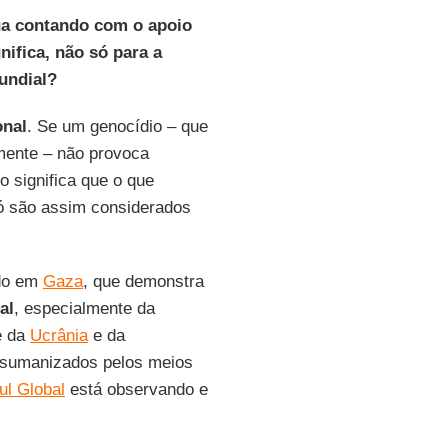
ua contando com o apoio
nifica, não só para a
undial?
onal
. Se um genocídio – que
mente – não provoca
o significa que o que
ó são assim considerados
ndo em
Gaza
, que demonstra
al
, especialmente da
e da
Ucrânia
e da
sumanizados pelos meios
ul Global
está observando e