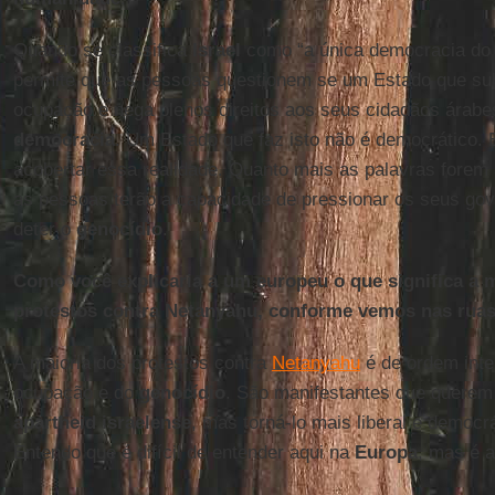
Quando se classifica
Israel
como “a única democracia d
permite que as pessoas questionem se um Estado que su
ocupação e nega plenos direitos aos seus cidadãos árab
democracia
. Um Estado que faz isto não é democrático. 
acobertar essa realidade. Quanto mais as palavras forem 
as pessoas terão a capacidade de pressionar os seus gov
deter o
genocídio
.
Como você explicaria a um europeu o que significa a 
protestos contra Netanyahu, conforme vemos nas ruas
A maioria dos protestos contra
Netanyahu
é de ordem inte
ocupação e do
genocídio
. São manifestantes que quere
apartheid israelense
, mas torná-lo mais liberal e democr
Entendo que é difícil de entender aqui na
Europa
, mas é 