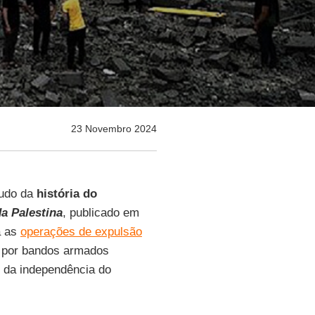
23 Novembro 2024
tudo da
história do
a Palestina
, publicado em
a as
operações de expulsão
por bandos armados
o da independência do