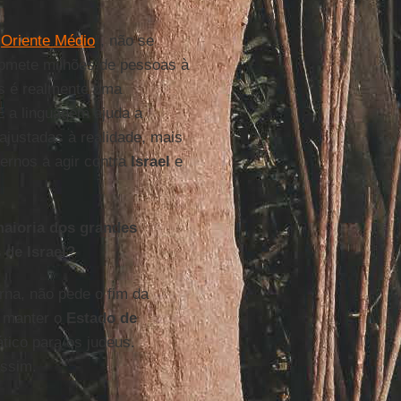
o
Oriente Médio
”, não se
bmete milhões de pessoas à
es é realmente uma
E a linguagem ajuda a
ajustadas à realidade, mais
ernos a agir contra
Israel
e
maioria dos grandes
 de Israel?
rna, não pede o fim da
m manter o
Estado de
ático para os judeus.
assim.