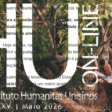
necessário mudar essa essência, e isto inclui modificar a
governos diante da
Palestina
e outros temas que atraves
Para a questão palestina em Israel, você sempre defe
Estado democrático e com igualdade para todas as pe
alternativa ainda é possível?
Hoje em dia, nada é possível. No próximo ano, ou nos pró
difícil ver qualquer força em favor do bem mudando a terr
vivendo. A longo prazo, sim. Não só é possível, como acre
solução.
Atualmente, já temos um único Estado, chama-se
Israel
e
histórica
. Não há um metro quadrado da
Palestina
que nã
Israel
, que é um
estado de apartheid
que comete
genocí
única alternativa a isto é um Estado democrático para todo
descolonizado, que permita o retorno dos refugiados.