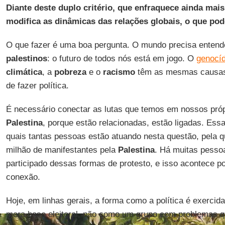
Diante deste duplo critério, que enfraquece ainda mais 
modifica as dinâmicas das relações globais, o que pod
O que fazer é uma boa pergunta. O mundo precisa entend
palestinos
: o futuro de todos nós está em jogo. O
genocíd
climática
, a
pobreza
e o
racismo
têm as mesmas causas,
de fazer política.
É necessário conectar as lutas que temos em nossos próp
Palestina
, porque estão relacionadas, estão ligadas. Ess
quais tantas pessoas estão atuando nesta questão, pela 
milhão de manifestantes pela
Palestina
. Há muitas pesso
participado dessas formas de protesto, e isso acontece p
conexão.
Hoje, em linhas gerais, a forma como a política é exerci
mera base eleitoral, não como um grupo com problemas q