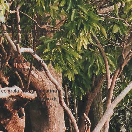
s políticas dos nossos
sam o nosso presente.
ndeu a solução de um só
ssoas. Considera que esta
ximos dois anos, será muito
ível realidade que estamos
dito que seja a única
 controla toda a
Palestina
o esteja sob o domínio de
dio
e
limpeza étnica
. A
s, libertado e