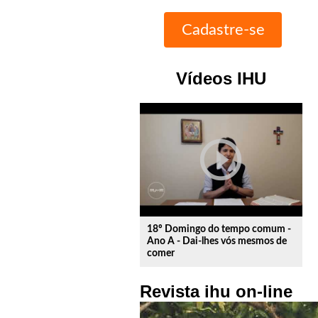
Vídeos IHU
play_circle_outline
18º Domingo do tempo comum -
Ano A - Dai-lhes vós mesmos de
comer
Revista ihu on-line