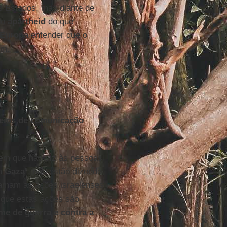
s Estados, mas diante de
do
apartheid
do que
Europa
entender que o
im.
eios de comunicação
m que não diz às pessoas
em
Gaza
”, não estão dizendo
mam as ações israelenses
 que estas ações são
me de guerra e contra a