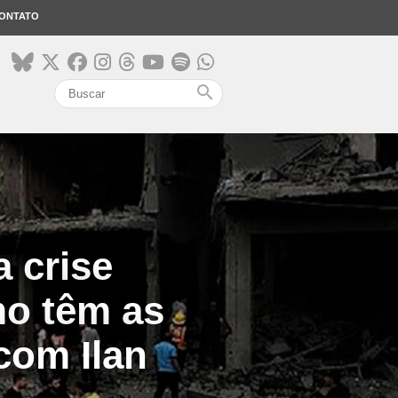
ONTATO
search
a crise
mo têm as
com Ilan