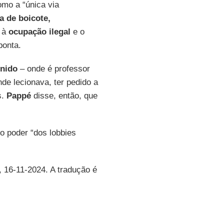
mo a “única via
 de boicote,
e à
ocupação ilegal
e o
ponta.
nido
– onde é professor
nde lecionava, ter pedido a
s.
Pappé
disse, então, que
o poder “dos lobbies
, 16-11-2024. A tradução é