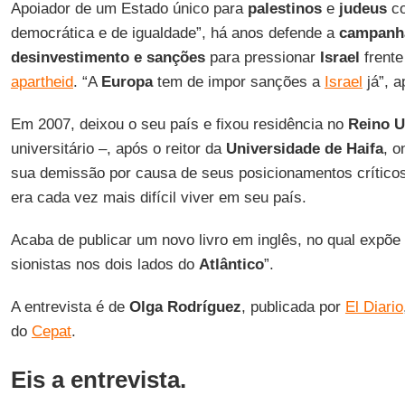
Apoiador de um Estado único para
palestinos
e
judeus
co
democrática e de igualdade”, há anos defende a
campanha
desinvestimento e sanções
para pressionar
Israel
frent
apartheid
. “A
Europa
tem de impor sanções a
Israel
já”, a
Em 2007, deixou o seu país e fixou residência no
Reino U
universitário –, após o reitor da
Universidade de Haifa
, o
sua demissão por causa de seus posicionamentos crítico
era cada vez mais difícil viver em seu país.
Acaba de publicar um novo livro em inglês, no qual expõe 
sionistas nos dois lados do
Atlântico
”.
A entrevista é de
Olga Rodríguez
,
publicada por
El Diario
do
Cepat
.
Eis a entrevista.