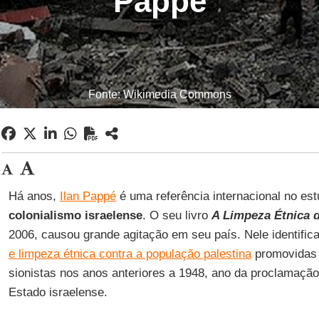
Pappé
Fonte: Wikimedia Commons
Há anos,
Ilan Pappé
é uma referência internacional no es
colonialismo israelense
. O seu livro
A Limpeza Étnica d
2006, causou grande agitação em seu país. Nele identific
e limpeza étnica contra a população palestina
promovidas 
sionistas nos anos anteriores a 1948, ano da proclamaçã
Estado israelense.