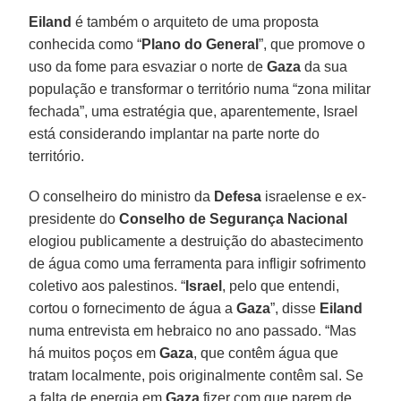
Eiland
é também o arquiteto de uma proposta
conhecida como “
Plano do General
”, que promove o
uso da fome para esvaziar o norte de
Gaza
da sua
população e transformar o território numa “zona militar
fechada”, uma estratégia que, aparentemente, Israel
está considerando implantar na parte norte do
território.
O conselheiro do ministro da
Defesa
israelense e ex-
presidente do
Conselho de Segurança Nacional
elogiou publicamente a destruição do abastecimento
de água como uma ferramenta para infligir sofrimento
coletivo aos palestinos. “
Israel
, pelo que entendi,
cortou o fornecimento de água a
Gaza
”, disse
Eiland
numa entrevista em hebraico no ano passado. “Mas
há muitos poços em
Gaza
, que contêm água que
tratam localmente, pois originalmente contêm sal. Se
a falta de energia em
Gaza
fizer com que parem de