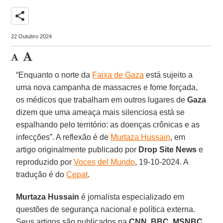
share
22 Outubro 2024
“Enquanto o norte da
Faixa de Gaza
está sujeito a
uma nova campanha de massacres e fome forçada,
os médicos que trabalham em outros lugares de
Gaza
dizem que uma ameaça mais silenciosa está se
espalhando pelo território: as doenças crônicas e as
infecções”. A reflexão é de
Murtaza Hussain
, em
artigo originalmente publicado por
Drop Site News
e
reproduzido por
Voces del Mundo
, 19-10-2024. A
tradução é do
Cepat
.
Murtaza Hussain
é jornalista especializado em
questões de segurança nacional e política externa.
Seus artigos são publicados na
CNN
,
BBC
,
MSNBC