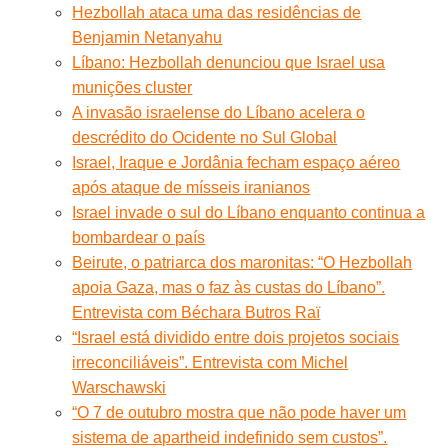
Hezbollah ataca uma das residências de
Benjamin Netanyahu
Líbano: Hezbollah denunciou que Israel usa
munições cluster
A invasão israelense do Líbano acelera o
descrédito do Ocidente no Sul Global
Israel, Iraque e Jordânia fecham espaço aéreo
após ataque de mísseis iranianos
Israel invade o sul do Líbano enquanto continua a
bombardear o país
Beirute, o patriarca dos maronitas: “O Hezbollah
apoia Gaza, mas o faz às custas do Líbano”.
Entrevista com Béchara Butros Raï
“Israel está dividido entre dois projetos sociais
irreconciliáveis”. Entrevista com Michel
Warschawski
“O 7 de outubro mostra que não pode haver um
sistema de apartheid indefinido sem custos”.